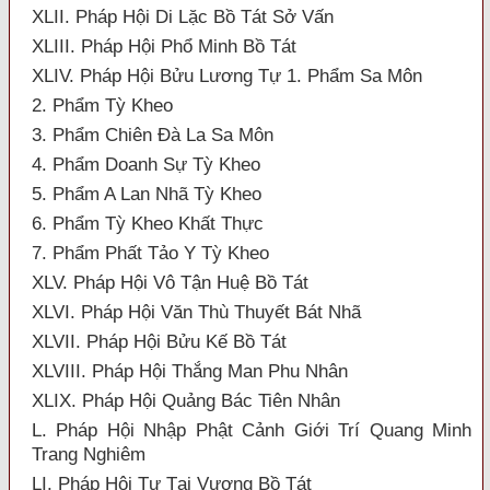
XLII. Pháp Hội Di Lặc Bồ Tát Sở Vấn
XLIII. Pháp Hội Phổ Minh Bồ Tát
XLIV. Pháp Hội Bửu Lương Tự 1. Phẩm Sa Môn
2. Phẩm Tỳ Kheo
3. Phẩm Chiên Đà La Sa Môn
4. Phẩm Doanh Sự Tỳ Kheo
5. Phẩm A Lan Nhã Tỳ Kheo
6. Phẩm Tỳ Kheo Khất Thực
7. Phẩm Phất Tảo Y Tỳ Kheo
XLV. Pháp Hội Vô Tận Huệ Bồ Tát
XLVI. Pháp Hội Văn Thù Thuyết Bát Nhã
XLVII. Pháp Hội Bửu Kế Bồ Tát
XLVIII. Pháp Hội Thắng Man Phu Nhân
XLIX. Pháp Hội Quảng Bác Tiên Nhân
L. Pháp Hội Nhập Phật Cảnh Giới Trí Quang Minh
Trang Nghiêm
LI. Pháp Hội Tự Tại Vương Bồ Tát