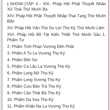
(-SHOW-)TẬP 4 - XIII. Pháp Hội Phật Thuyết Nhân
Xử Thái Thứ Mười Ba
XIV. Pháp Hội Phật Thuyết Nhập Thai Tạng Thứ Mười
Bốn
XV. Pháp Hội Văn Thù Sư Lợi Thọ Ký Thứ Mười Lăm
XVI. Pháp Hội Bồ Tát Kiến Thiệt Thứ Mười Sáu 1.
Phẩm Tự
2. Phẩm Tịnh Phạn Vương Đến Phật
3. Phẩm A Tu La Vương Thọ Ký
4. Phẩm Bốn Sự
5. Phẩm Ca Lâu La Vương Thọ Ký
6. Phẩm Long Nữ Thọ Ký
7. Phẩm Long Vương Thọ Ký
8. Phẩm Cưu Bàn Trà Thọ Ký
9. Phẩm Càn Thát Bà Thọ Ký
10. Phẩm Dạ Xoa Thọ Ký
11. Phẩm Khấn Na La Vương Thọ Ký