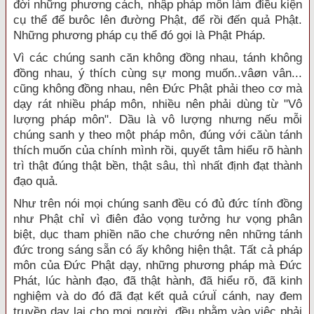
đời những phương cách, nhập pháp môn làm điều kiện
cụ thể để bưôc lên đường Phật, để rồi đến quả Phật.
Những phương pháp cụ thể đó gọi là Phật Pháp.
Vì các chúng sanh căn không đồng nhau, tánh không
đồng nhau, ý thích cùng sự mong muốn..vâøn vân...
cũng không đồng nhau, nên Đức Phật phải theo cơ mà
dạy rát nhiều pháp môn, nhiều nên phải dùng từ "Vô
lượng pháp môn". Dầu là vô lượng nhưng nếu mỗi
chúng sanh y theo một pháp môn, đúng với căùn tánh
thích muốn của chính mình rồi, quyết tâm hiểu rõ hành
trì thật đúng thật bền, thật sâu, thì nhất định đạt thành
đạo quả.
Như trên nói mọi chúng sanh đều có đủ đức tính đồng
như Phật chỉ vì điên đảo vọng tưởng hư vọng phân
biệt, dục tham phiền não che chướng nên những tánh
đức trong sáng sẵn có ấy không hiện thật. Tất cả pháp
môn của Đức Phật dạy, những phương pháp mà Đức
Phát, lúc hành đạo, đã thật hành, đã hiểu rõ, đã kinh
nghiệm và do đó đã đạt kết quả cứuÏ cánh, nay đem
truyền dạy lại cho mọi người, đều nhằm vào việc phải