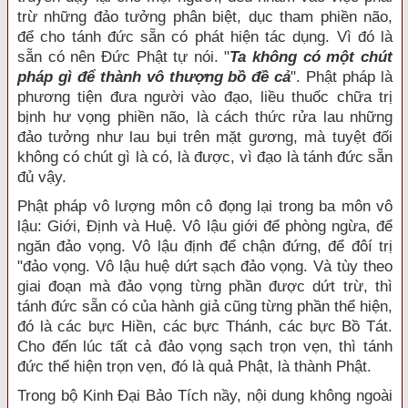
trừ những đảo tưởng phân biệt, dục tham phiền não,
để cho tánh đức sẵn có phát hiện tác dụng. Vì đó là
sẵn có nên Đức Phật tự nói. "
Ta không có một chút
pháp gì để thành vô thượng bồ đề cả
". Phật pháp là
phương tiện đưa người vào đạo, liều thuốc chữa trị
bịnh hư vọng phiền não, là cách thức rửa lau những
đảo tưởng như lau bụi trên mặt gương, mà tuyệt đối
không có chút gì là có, là được, vì đạo là tánh đức sẵn
đủ vậy.
Phật pháp vô lượng môn cô đọng lại trong ba môn vô
lậu: Giới, Định và Huệ. Vô lậu giới để phòng ngừa, để
ngăn đảo vọng. Vô lậu định để chận đứng, để đôí trị
"đảo vọng. Vô lậu huệ dứt sạch đảo vọng. Và tùy theo
giai đoạn mà đảo vọng từng phần được dứt trừ, thì
tánh đức sẵn có của hành giả cũng từng phần thể hiện,
đó là các bực Hiền, các bực Thánh, các bực Bồ Tát.
Cho đến lúc tất cả đảo vọng sạch trọn vẹn, thì tánh
đức thể hiện trọn vẹn, đó là quả Phật, là thành Phật.
Trong bộ Kinh Đại Bảo Tích nầy, nội dung không ngoài