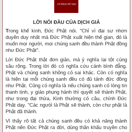
LỜI NÓI ÐẦU CỦA DỊCH GIẢ
T
rong khế kinh, Đức Phật nói. "Chỉ vì đại sự nhơn
duyên duy nhất mà Đức Phật xuất hiện thế gian, đó là
muốn mọi người, mọi chúng sanh đều thành Phật đồng
như Đức Phật".
Lời Đức Phật thật đơn giản, mà ý nghĩa lại tột cùng
sâu rộng. Trong lời đó có nghĩa cứu cánh bình đẳng.
Phật và chúng sanh không có sai khác. Còn có nghĩa
là hiện tại mỗi chúng sanh đều có đủ tánh đức đồng
như Phật. Cũng có nghĩa là nếu chúng sanh có lòng tin
thanh tịnh, y giáo phụng hành thì quyết sẽ thành Phật,
như trong đại thừa, Kinh thường có câu, chính Đức
Phật dạy. "Các ngưòì là Phật sẽ thành, còn chư phật là
Phật đã thành.
Vì thấy rõ tất cả chúng sanh đều có khả năng thành
Phật nên Đức Phật ra đời, dùng thân khẩu truyền cho