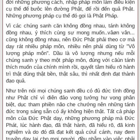
đời những phương cách, nhập pháp môn làm điều kiện
cụ thể để bưôc lên đường Phật, để rồi đến quả Phật.
Những phương pháp cụ thể đó gọi là Phật Pháp.
Vì các chúng sanh căn không đồng nhau, tánh không
đồng nhau, ý thích cùng sự mong muốn..vâøn vân...
cũng không đồng nhau, nên Đức Phật phải theo cơ mà
dạy rát nhiều pháp môn, nhiều nên phải dùng từ "Vô
lượng pháp môn". Dầu là vô lượng nhưng nếu mỗi
chúng sanh y theo một pháp môn, đúng với căùn tánh
thích muốn của chính mình rồi, quyết tâm hiểu rõ hành
trì thật đúng thật bền, thật sâu, thì nhất định đạt thành
đạo quả.
Như trên nói mọi chúng sanh đều có đủ đức tính đồng
như Phật chỉ vì điên đảo vọng tưởng hư vọng phân
biệt, dục tham phiền não che chướng nên những tánh
đức trong sáng sẵn có ấy không hiện thật. Tất cả pháp
môn của Đức Phật dạy, những phương pháp mà Đức
Phát, lúc hành đạo, đã thật hành, đã hiểu rõ, đã kinh
nghiệm và do đó đã đạt kết quả cứuÏ cánh, nay đem
truyền dạy lại cho mọi người, đều nhằm vào việc phải