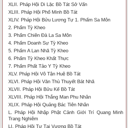
XLII. Pháp Hội Di Lặc Bồ Tát Sở Vấn
XLIII. Pháp Hội Phổ Minh Bồ Tát
XLIV. Pháp Hội Bửu Lương Tự 1. Phẩm Sa Môn
2. Phẩm Tỳ Kheo
3. Phẩm Chiên Đà La Sa Môn
4. Phẩm Doanh Sự Tỳ Kheo
5. Phẩm A Lan Nhã Tỳ Kheo
6. Phẩm Tỳ Kheo Khất Thực
7. Phẩm Phất Tảo Y Tỳ Kheo
XLV. Pháp Hội Vô Tận Huệ Bồ Tát
XLVI. Pháp Hội Văn Thù Thuyết Bát Nhã
XLVII. Pháp Hội Bửu Kế Bồ Tát
XLVIII. Pháp Hội Thắng Man Phu Nhân
XLIX. Pháp Hội Quảng Bác Tiên Nhân
L. Pháp Hội Nhập Phật Cảnh Giới Trí Quang Minh
Trang Nghiêm
LI. Pháp Hội Tự Tại Vương Bồ Tát