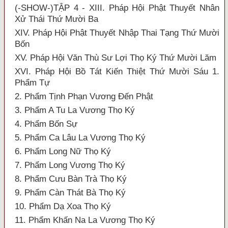
(-SHOW-)TẬP 4 - XIII. Pháp Hội Phật Thuyết Nhân
Xử Thái Thứ Mười Ba
XIV. Pháp Hội Phật Thuyết Nhập Thai Tạng Thứ Mười
Bốn
XV. Pháp Hội Văn Thù Sư Lợi Thọ Ký Thứ Mười Lăm
XVI. Pháp Hội Bồ Tát Kiến Thiệt Thứ Mười Sáu 1.
Phẩm Tự
2. Phẩm Tịnh Phạn Vương Đến Phật
3. Phẩm A Tu La Vương Thọ Ký
4. Phẩm Bốn Sự
5. Phẩm Ca Lâu La Vương Thọ Ký
6. Phẩm Long Nữ Thọ Ký
7. Phẩm Long Vương Thọ Ký
8. Phẩm Cưu Bàn Trà Thọ Ký
9. Phẩm Càn Thát Bà Thọ Ký
10. Phẩm Dạ Xoa Thọ Ký
11. Phẩm Khấn Na La Vương Thọ Ký