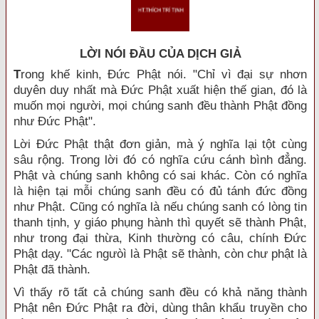
LỜI NÓI ÐẦU CỦA DỊCH GIẢ
T
rong khế kinh, Đức Phật nói. "Chỉ vì đại sự nhơn
duyên duy nhất mà Đức Phật xuất hiện thế gian, đó là
muốn mọi người, mọi chúng sanh đều thành Phật đồng
như Đức Phật".
Lời Đức Phật thật đơn giản, mà ý nghĩa lại tột cùng
sâu rộng. Trong lời đó có nghĩa cứu cánh bình đẳng.
Phật và chúng sanh không có sai khác. Còn có nghĩa
là hiện tại mỗi chúng sanh đều có đủ tánh đức đồng
như Phật. Cũng có nghĩa là nếu chúng sanh có lòng tin
thanh tịnh, y giáo phụng hành thì quyết sẽ thành Phật,
như trong đại thừa, Kinh thường có câu, chính Đức
Phật dạy. "Các ngưòì là Phật sẽ thành, còn chư phật là
Phật đã thành.
Vì thấy rõ tất cả chúng sanh đều có khả năng thành
Phật nên Đức Phật ra đời, dùng thân khẩu truyền cho