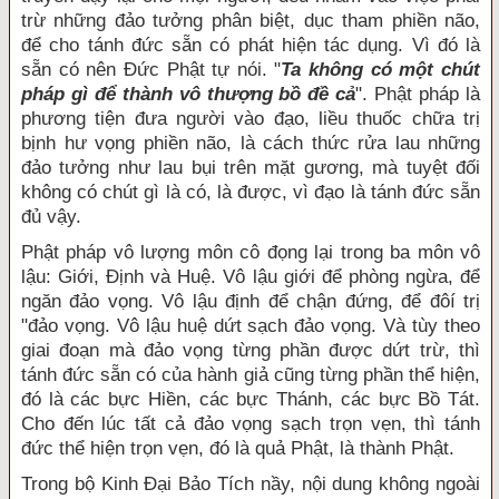
trừ những đảo tưởng phân biệt, dục tham phiền não,
để cho tánh đức sẵn có phát hiện tác dụng. Vì đó là
sẵn có nên Đức Phật tự nói. "
Ta không có một chút
pháp gì để thành vô thượng bồ đề cả
". Phật pháp là
phương tiện đưa người vào đạo, liều thuốc chữa trị
bịnh hư vọng phiền não, là cách thức rửa lau những
đảo tưởng như lau bụi trên mặt gương, mà tuyệt đối
không có chút gì là có, là được, vì đạo là tánh đức sẵn
đủ vậy.
Phật pháp vô lượng môn cô đọng lại trong ba môn vô
lậu: Giới, Định và Huệ. Vô lậu giới để phòng ngừa, để
ngăn đảo vọng. Vô lậu định để chận đứng, để đôí trị
"đảo vọng. Vô lậu huệ dứt sạch đảo vọng. Và tùy theo
giai đoạn mà đảo vọng từng phần được dứt trừ, thì
tánh đức sẵn có của hành giả cũng từng phần thể hiện,
đó là các bực Hiền, các bực Thánh, các bực Bồ Tát.
Cho đến lúc tất cả đảo vọng sạch trọn vẹn, thì tánh
đức thể hiện trọn vẹn, đó là quả Phật, là thành Phật.
Trong bộ Kinh Đại Bảo Tích nầy, nội dung không ngoài