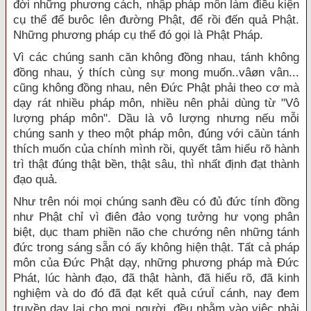
đời những phương cách, nhập pháp môn làm điều kiện
cụ thể để bưôc lên đường Phật, để rồi đến quả Phật.
Những phương pháp cụ thể đó gọi là Phật Pháp.
Vì các chúng sanh căn không đồng nhau, tánh không
đồng nhau, ý thích cùng sự mong muốn..vâøn vân...
cũng không đồng nhau, nên Đức Phật phải theo cơ mà
dạy rát nhiều pháp môn, nhiều nên phải dùng từ "Vô
lượng pháp môn". Dầu là vô lượng nhưng nếu mỗi
chúng sanh y theo một pháp môn, đúng với căùn tánh
thích muốn của chính mình rồi, quyết tâm hiểu rõ hành
trì thật đúng thật bền, thật sâu, thì nhất định đạt thành
đạo quả.
Như trên nói mọi chúng sanh đều có đủ đức tính đồng
như Phật chỉ vì điên đảo vọng tưởng hư vọng phân
biệt, dục tham phiền não che chướng nên những tánh
đức trong sáng sẵn có ấy không hiện thật. Tất cả pháp
môn của Đức Phật dạy, những phương pháp mà Đức
Phát, lúc hành đạo, đã thật hành, đã hiểu rõ, đã kinh
nghiệm và do đó đã đạt kết quả cứuÏ cánh, nay đem
truyền dạy lại cho mọi người, đều nhằm vào việc phải