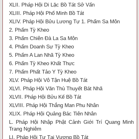
XLII. Pháp Hội Di Lặc Bồ Tát Sở Vấn
XLIII. Pháp Hội Phổ Minh Bồ Tát
XLIV. Pháp Hội Bửu Lương Tự 1. Phẩm Sa Môn
2. Phẩm Tỳ Kheo
3. Phẩm Chiên Đà La Sa Môn
4. Phẩm Doanh Sự Tỳ Kheo
5. Phẩm A Lan Nhã Tỳ Kheo
6. Phẩm Tỳ Kheo Khất Thực
7. Phẩm Phất Tảo Y Tỳ Kheo
XLV. Pháp Hội Vô Tận Huệ Bồ Tát
XLVI. Pháp Hội Văn Thù Thuyết Bát Nhã
XLVII. Pháp Hội Bửu Kế Bồ Tát
XLVIII. Pháp Hội Thắng Man Phu Nhân
XLIX. Pháp Hội Quảng Bác Tiên Nhân
L. Pháp Hội Nhập Phật Cảnh Giới Trí Quang Minh
Trang Nghiêm
LI. Pháp Hội Tự Tại Vương Bồ Tát