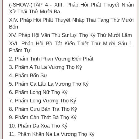
(-SHOW-)TẬP 4 - XIII. Pháp Hội Phật Thuyết Nhân
Xử Thái Thứ Mười Ba
XIV. Pháp Hội Phật Thuyết Nhập Thai Tạng Thứ Mười
Bốn
XV. Pháp Hội Văn Thù Sư Lợi Thọ Ký Thứ Mười Lăm
XVI. Pháp Hội Bồ Tát Kiến Thiệt Thứ Mười Sáu 1.
Phẩm Tự
2. Phẩm Tịnh Phạn Vương Đến Phật
3. Phẩm A Tu La Vương Thọ Ký
4. Phẩm Bốn Sự
5. Phẩm Ca Lâu La Vương Thọ Ký
6. Phẩm Long Nữ Thọ Ký
7. Phẩm Long Vương Thọ Ký
8. Phẩm Cưu Bàn Trà Thọ Ký
9. Phẩm Càn Thát Bà Thọ Ký
10. Phẩm Dạ Xoa Thọ Ký
11. Phẩm Khấn Na La Vương Thọ Ký