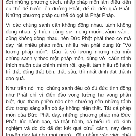
đời những phương cách, nhập pháp môn làm điều kiện
cụ thể để bưôc lên đường Phật, để rồi đến quả Phật.
Những phương pháp cụ thể đó gọi là Phật Pháp.
Vì các chúng sanh căn không đồng nhau, tánh không
đồng nhau, ý thích cùng sự mong muốn..vâøn vân...
cũng không đồng nhau, nên Đức Phật phải theo cơ mà
dạy rát nhiều pháp môn, nhiều nên phải dùng từ "Vô
lượng pháp môn". Dầu là vô lượng nhưng nếu mỗi
chúng sanh y theo một pháp môn, đúng với căùn tánh
thích muốn của chính mình rồi, quyết tâm hiểu rõ hành
trì thật đúng thật bền, thật sâu, thì nhất định đạt thành
đạo quả.
Như trên nói mọi chúng sanh đều có đủ đức tính đồng
như Phật chỉ vì điên đảo vọng tưởng hư vọng phân
biệt, dục tham phiền não che chướng nên những tánh
đức trong sáng sẵn có ấy không hiện thật. Tất cả pháp
môn của Đức Phật dạy, những phương pháp mà Đức
Phát, lúc hành đạo, đã thật hành, đã hiểu rõ, đã kinh
nghiệm và do đó đã đạt kết quả cứuÏ cánh, nay đem
truyền dạy lại cho mọi người, đều nhằm vào việc phải