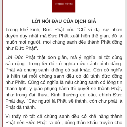
LỜI NÓI ÐẦU CỦA DỊCH GIẢ
T
rong khế kinh, Đức Phật nói. "Chỉ vì đại sự nhơn
duyên duy nhất mà Đức Phật xuất hiện thế gian, đó là
muốn mọi người, mọi chúng sanh đều thành Phật đồng
như Đức Phật".
Lời Đức Phật thật đơn giản, mà ý nghĩa lại tột cùng
sâu rộng. Trong lời đó có nghĩa cứu cánh bình đẳng.
Phật và chúng sanh không có sai khác. Còn có nghĩa
là hiện tại mỗi chúng sanh đều có đủ tánh đức đồng
như Phật. Cũng có nghĩa là nếu chúng sanh có lòng tin
thanh tịnh, y giáo phụng hành thì quyết sẽ thành Phật,
như trong đại thừa, Kinh thường có câu, chính Đức
Phật dạy. "Các ngưòì là Phật sẽ thành, còn chư phật là
Phật đã thành.
Vì thấy rõ tất cả chúng sanh đều có khả năng thành
Phật nên Đức Phật ra đời, dùng thân khẩu truyền cho