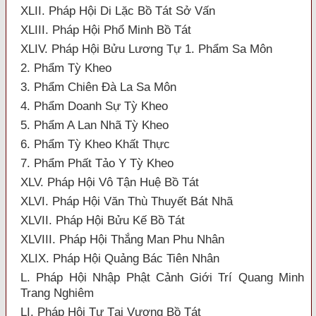
XLII. Pháp Hội Di Lặc Bồ Tát Sở Vấn
XLIII. Pháp Hội Phổ Minh Bồ Tát
XLIV. Pháp Hội Bửu Lương Tự 1. Phẩm Sa Môn
2. Phẩm Tỳ Kheo
3. Phẩm Chiên Đà La Sa Môn
4. Phẩm Doanh Sự Tỳ Kheo
5. Phẩm A Lan Nhã Tỳ Kheo
6. Phẩm Tỳ Kheo Khất Thực
7. Phẩm Phất Tảo Y Tỳ Kheo
XLV. Pháp Hội Vô Tận Huệ Bồ Tát
XLVI. Pháp Hội Văn Thù Thuyết Bát Nhã
XLVII. Pháp Hội Bửu Kế Bồ Tát
XLVIII. Pháp Hội Thắng Man Phu Nhân
XLIX. Pháp Hội Quảng Bác Tiên Nhân
L. Pháp Hội Nhập Phật Cảnh Giới Trí Quang Minh
Trang Nghiêm
LI. Pháp Hội Tự Tại Vương Bồ Tát