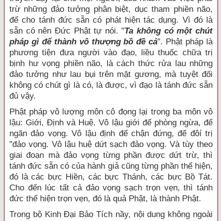
trừ những đảo tưởng phân biệt, dục tham phiền não,
để cho tánh đức sẵn có phát hiện tác dụng. Vì đó là
sẵn có nên Đức Phật tự nói. "
Ta không có một chút
pháp gì để thành vô thượng bồ đề cả
". Phật pháp là
phương tiện đưa người vào đạo, liều thuốc chữa trị
bịnh hư vọng phiền não, là cách thức rửa lau những
đảo tưởng như lau bụi trên mặt gương, mà tuyệt đối
không có chút gì là có, là được, vì đạo là tánh đức sẵn
đủ vậy.
Phật pháp vô lượng môn cô đọng lại trong ba môn vô
lậu: Giới, Định và Huệ. Vô lậu giới để phòng ngừa, để
ngăn đảo vọng. Vô lậu định để chận đứng, để đôí trị
"đảo vọng. Vô lậu huệ dứt sạch đảo vọng. Và tùy theo
giai đoạn mà đảo vọng từng phần được dứt trừ, thì
tánh đức sẵn có của hành giả cũng từng phần thể hiện,
đó là các bực Hiền, các bực Thánh, các bực Bồ Tát.
Cho đến lúc tất cả đảo vọng sạch trọn vẹn, thì tánh
đức thể hiện trọn vẹn, đó là quả Phật, là thành Phật.
Trong bộ Kinh Đại Bảo Tích nầy, nội dung không ngoài