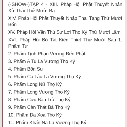
(-SHOW-)TẬP 4 - XIII. Pháp Hội Phật Thuyết Nhân
Xử Thái Thứ Mười Ba
XIV. Pháp Hội Phật Thuyết Nhập Thai Tạng Thứ Mười
Bốn
XV. Pháp Hội Văn Thù Sư Lợi Thọ Ký Thứ Mười Lăm
XVI. Pháp Hội Bồ Tát Kiến Thiệt Thứ Mười Sáu 1.
Phẩm Tự
2. Phẩm Tịnh Phạn Vương Đến Phật
3. Phẩm A Tu La Vương Thọ Ký
4. Phẩm Bốn Sự
5. Phẩm Ca Lâu La Vương Thọ Ký
6. Phẩm Long Nữ Thọ Ký
7. Phẩm Long Vương Thọ Ký
8. Phẩm Cưu Bàn Trà Thọ Ký
9. Phẩm Càn Thát Bà Thọ Ký
10. Phẩm Dạ Xoa Thọ Ký
11. Phẩm Khấn Na La Vương Thọ Ký