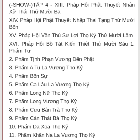
(-SHOW-)TẬP 4 - XIII. Pháp Hội Phật Thuyết Nhân
Xử Thái Thứ Mười Ba
XIV. Pháp Hội Phật Thuyết Nhập Thai Tạng Thứ Mười
Bốn
XV. Pháp Hội Văn Thù Sư Lợi Thọ Ký Thứ Mười Lăm
XVI. Pháp Hội Bồ Tát Kiến Thiệt Thứ Mười Sáu 1.
Phẩm Tự
2. Phẩm Tịnh Phạn Vương Đến Phật
3. Phẩm A Tu La Vương Thọ Ký
4. Phẩm Bốn Sự
5. Phẩm Ca Lâu La Vương Thọ Ký
6. Phẩm Long Nữ Thọ Ký
7. Phẩm Long Vương Thọ Ký
8. Phẩm Cưu Bàn Trà Thọ Ký
9. Phẩm Càn Thát Bà Thọ Ký
10. Phẩm Dạ Xoa Thọ Ký
11. Phẩm Khấn Na La Vương Thọ Ký