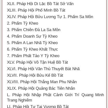
XLII. Pháp Hội Di Lặc Bồ Tát Sở Vấn
XLIII. Pháp Hội Phổ Minh Bồ Tát
XLIV. Pháp Hội Bửu Lương Tự 1. Phẩm Sa Môn
2. Phẩm Tỳ Kheo
3. Phẩm Chiên Đà La Sa Môn
4. Phẩm Doanh Sự Tỳ Kheo
5. Phẩm A Lan Nhã Tỳ Kheo
6. Phẩm Tỳ Kheo Khất Thực
7. Phẩm Phất Tảo Y Tỳ Kheo
XLV. Pháp Hội Vô Tận Huệ Bồ Tát
XLVI. Pháp Hội Văn Thù Thuyết Bát Nhã
XLVII. Pháp Hội Bửu Kế Bồ Tát
XLVIII. Pháp Hội Thắng Man Phu Nhân
XLIX. Pháp Hội Quảng Bác Tiên Nhân
L. Pháp Hội Nhập Phật Cảnh Giới Trí Quang Minh
Trang Nghiêm
LI. Pháp Hội Tự Tại Vương Bồ Tát