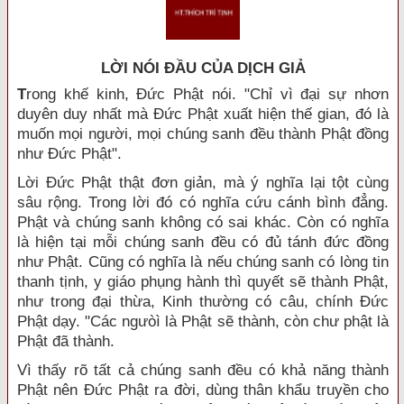
LỜI NÓI ÐẦU CỦA DỊCH GIẢ
T
rong khế kinh, Đức Phật nói. "Chỉ vì đại sự nhơn
duyên duy nhất mà Đức Phật xuất hiện thế gian, đó là
muốn mọi người, mọi chúng sanh đều thành Phật đồng
như Đức Phật".
Lời Đức Phật thật đơn giản, mà ý nghĩa lại tột cùng
sâu rộng. Trong lời đó có nghĩa cứu cánh bình đẳng.
Phật và chúng sanh không có sai khác. Còn có nghĩa
là hiện tại mỗi chúng sanh đều có đủ tánh đức đồng
như Phật. Cũng có nghĩa là nếu chúng sanh có lòng tin
thanh tịnh, y giáo phụng hành thì quyết sẽ thành Phật,
như trong đại thừa, Kinh thường có câu, chính Đức
Phật dạy. "Các ngưòì là Phật sẽ thành, còn chư phật là
Phật đã thành.
Vì thấy rõ tất cả chúng sanh đều có khả năng thành
Phật nên Đức Phật ra đời, dùng thân khẩu truyền cho