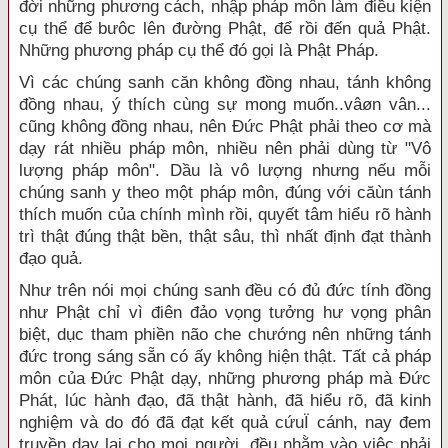
đời những phương cách, nhập pháp môn làm điều kiện
cụ thể để bưôc lên đường Phật, để rồi đến quả Phật.
Những phương pháp cụ thể đó gọi là Phật Pháp.
Vì các chúng sanh căn không đồng nhau, tánh không
đồng nhau, ý thích cùng sự mong muốn..vâøn vân...
cũng không đồng nhau, nên Đức Phật phải theo cơ mà
dạy rát nhiều pháp môn, nhiều nên phải dùng từ "Vô
lượng pháp môn". Dầu là vô lượng nhưng nếu mỗi
chúng sanh y theo một pháp môn, đúng với căùn tánh
thích muốn của chính mình rồi, quyết tâm hiểu rõ hành
trì thật đúng thật bền, thật sâu, thì nhất định đạt thành
đạo quả.
Như trên nói mọi chúng sanh đều có đủ đức tính đồng
như Phật chỉ vì điên đảo vọng tưởng hư vọng phân
biệt, dục tham phiền não che chướng nên những tánh
đức trong sáng sẵn có ấy không hiện thật. Tất cả pháp
môn của Đức Phật dạy, những phương pháp mà Đức
Phát, lúc hành đạo, đã thật hành, đã hiểu rõ, đã kinh
nghiệm và do đó đã đạt kết quả cứuÏ cánh, nay đem
truyền dạy lại cho mọi người, đều nhằm vào việc phải