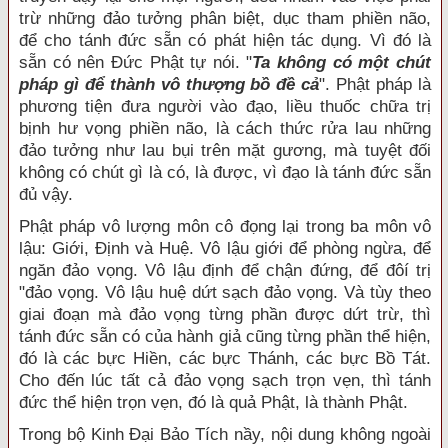
trừ những đảo tưởng phân biệt, dục tham phiền não,
để cho tánh đức sẵn có phát hiện tác dụng. Vì đó là
sẵn có nên Đức Phật tự nói. "
Ta không có một chút
pháp gì để thành vô thượng bồ đề cả
". Phật pháp là
phương tiện đưa người vào đạo, liều thuốc chữa trị
bịnh hư vọng phiền não, là cách thức rửa lau những
đảo tưởng như lau bụi trên mặt gương, mà tuyệt đối
không có chút gì là có, là được, vì đạo là tánh đức sẵn
đủ vậy.
Phật pháp vô lượng môn cô đọng lại trong ba môn vô
lậu: Giới, Định và Huệ. Vô lậu giới để phòng ngừa, để
ngăn đảo vọng. Vô lậu định để chận đứng, để đôí trị
"đảo vọng. Vô lậu huệ dứt sạch đảo vọng. Và tùy theo
giai đoạn mà đảo vọng từng phần được dứt trừ, thì
tánh đức sẵn có của hành giả cũng từng phần thể hiện,
đó là các bực Hiền, các bực Thánh, các bực Bồ Tát.
Cho đến lúc tất cả đảo vọng sạch trọn vẹn, thì tánh
đức thể hiện trọn vẹn, đó là quả Phật, là thành Phật.
Trong bộ Kinh Đại Bảo Tích nầy, nội dung không ngoài