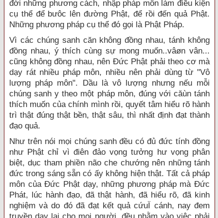
đời những phương cách, nhập pháp môn làm điều kiện
cụ thể để bưôc lên đường Phật, để rồi đến quả Phật.
Những phương pháp cụ thể đó gọi là Phật Pháp.
Vì các chúng sanh căn không đồng nhau, tánh không
đồng nhau, ý thích cùng sự mong muốn..vâøn vân...
cũng không đồng nhau, nên Đức Phật phải theo cơ mà
dạy rát nhiều pháp môn, nhiều nên phải dùng từ "Vô
lượng pháp môn". Dầu là vô lượng nhưng nếu mỗi
chúng sanh y theo một pháp môn, đúng với căùn tánh
thích muốn của chính mình rồi, quyết tâm hiểu rõ hành
trì thật đúng thật bền, thật sâu, thì nhất định đạt thành
đạo quả.
Như trên nói mọi chúng sanh đều có đủ đức tính đồng
như Phật chỉ vì điên đảo vọng tưởng hư vọng phân
biệt, dục tham phiền não che chướng nên những tánh
đức trong sáng sẵn có ấy không hiện thật. Tất cả pháp
môn của Đức Phật dạy, những phương pháp mà Đức
Phát, lúc hành đạo, đã thật hành, đã hiểu rõ, đã kinh
nghiệm và do đó đã đạt kết quả cứuÏ cánh, nay đem
truyền dạy lại cho mọi người, đều nhằm vào việc phải