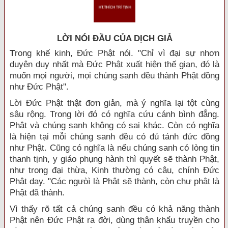
LỜI NÓI ÐẦU CỦA DỊCH GIẢ
T
rong khế kinh, Đức Phật nói. "Chỉ vì đại sự nhơn
duyên duy nhất mà Đức Phật xuất hiện thế gian, đó là
muốn mọi người, mọi chúng sanh đều thành Phật đồng
như Đức Phật".
Lời Đức Phật thật đơn giản, mà ý nghĩa lại tột cùng
sâu rộng. Trong lời đó có nghĩa cứu cánh bình đẳng.
Phật và chúng sanh không có sai khác. Còn có nghĩa
là hiện tại mỗi chúng sanh đều có đủ tánh đức đồng
như Phật. Cũng có nghĩa là nếu chúng sanh có lòng tin
thanh tịnh, y giáo phụng hành thì quyết sẽ thành Phật,
như trong đại thừa, Kinh thường có câu, chính Đức
Phật dạy. "Các ngưòì là Phật sẽ thành, còn chư phật là
Phật đã thành.
Vì thấy rõ tất cả chúng sanh đều có khả năng thành
Phật nên Đức Phật ra đời, dùng thân khẩu truyền cho