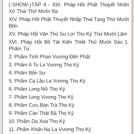
(-SHOW-)TẬP 4 - XIII. Pháp Hội Phật Thuyết Nhân
Xử Thái Thứ Mười Ba
XIV. Pháp Hội Phật Thuyết Nhập Thai Tạng Thứ Mười
Bốn
XV. Pháp Hội Văn Thù Sư Lợi Thọ Ký Thứ Mười Lăm
XVI. Pháp Hội Bồ Tát Kiến Thiệt Thứ Mười Sáu 1.
Phẩm Tự
2. Phẩm Tịnh Phạn Vương Đến Phật
3. Phẩm A Tu La Vương Thọ Ký
4. Phẩm Bốn Sự
5. Phẩm Ca Lâu La Vương Thọ Ký
6. Phẩm Long Nữ Thọ Ký
7. Phẩm Long Vương Thọ Ký
8. Phẩm Cưu Bàn Trà Thọ Ký
9. Phẩm Càn Thát Bà Thọ Ký
10. Phẩm Dạ Xoa Thọ Ký
11. Phẩm Khấn Na La Vương Thọ Ký