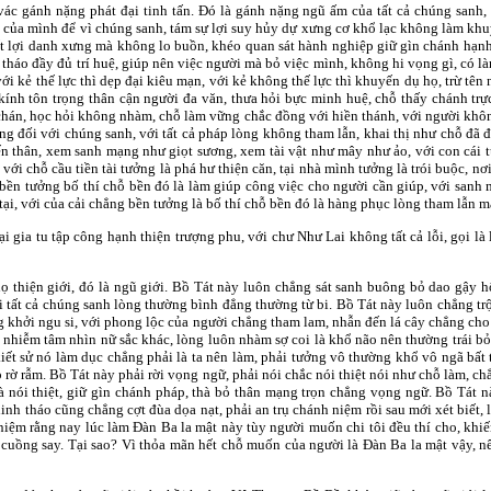
 vác gánh nặng phát đại tinh tấn. Đó là gánh nặng ngũ ấm của tất cả chúng san
của mình để vì chúng sanh, tám sự lợi suy hủy dự xưng cơ khổ lạc không làm khu
 lợi danh xưng mà không lo buồn, khéo quan sát hành nghiệp giữ gìn chánh hạnh,
h tháo đầy đủ trí huệ, giúp nên việc người mà bỏ việc mình, không hi vọng gì, có l
với kẻ thế lực thì dẹp đại kiêu mạn, với kẻ không thế lực thì khuyến dụ họ, trừ tên
ính tôn trọng thân cận người đa văn, thưa hỏi bực minh huệ, chỗ thấy chánh trự
hán, học hỏi không nhàm, chỗ làm vững chắc đồng với hiền thánh, với người không
ng đối với chúng sanh, với tất cả pháp lòng không tham lẫn, khai thị như chỗ đã 
n thân, xem sanh mạng như giọt sương, xem tài vật như mây như ảo, với con cái 
 với chỗ cầu tiền tài tưởng là phá hư thiện căn, tại nhà mình tưởng là trói buộc, n
bền tưởng bố thí chỗ bền đó là làm giúp công việc cho người cần giúp, với sanh
ại, với của cải chẳng bền tưởng là bố thí chỗ bền đó là hàng phục lòng tham lẫn mà
ại gia tu tập công hạnh thiện trượng phu, với chư Như Lai không tất cả lỗi, gọi là
họ thiện giới, đó là ngũ giới. Bồ Tát này luôn chẳng sát sanh buông bỏ dao gậy h
i tất cả chúng sanh lòng thường bình đẳng thường từ bi. Bồ Tát này luôn chẳng trộm
 khởi ngu si, với phong lộc của người chẳng tham lam, nhẫn đến lá cây chẳng cho c
hiễm tâm nhìn nữ sắc khác, lòng luôn nhàm sợ coi là khổ não nên thường trái bỏ
 kiết sử nó làm dục chẳng phải là ta nên làm, phải tưởng vô thường khổ vô ngã bất 
 rờ rẫm. Bồ Tát này phải rời vọng ngữ, phải nói chắc nói thiệt nói như chỗ làm, ch
à nói thiệt, giữ gìn chánh pháp, thà bỏ thân mạng trọn chẳng vọng ngữ. Bồ Tát n
inh tháo cũng chẳng cợt đùa dọa nạt, phải an trụ chánh niệm rồi sau mới xét biết, l
niệm rằng nay lúc làm Đàn Ba la mật này tùy người muốn chi tôi đều thí cho, kh
cuồng say. Tại sao? Vì thỏa mãn hết chỗ muốn của người là Đàn Ba la mật vậy, n