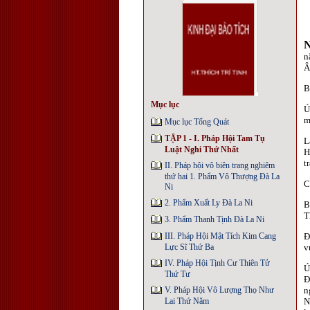
n
Â
B
Mục lục
Ú
m
Mục lục Tổng Quát
TẬP 1 - I. Pháp Hội Tam Tụ
L
Luật Nghi Thứ Nhất
H
t
II. Pháp hội vô biên trang nghiêm
thứ hai 1. Phẩm Vô Thượng Đà La
C
Ni
2. Phẩm Xuất Ly Đà La Ni
B
T
3. Phẩm Thanh Tịnh Đà La Ni
III. Pháp Hội Mật Tích Kim Cang
Đ
Lực Sĩ Thứ Ba
v
IV. Pháp Hội Tịnh Cư Thiên Tử
Ú
Thứ Tư
Đ
V. Pháp Hội Vô Lượng Thọ Như
n
Lai Thứ Năm
N