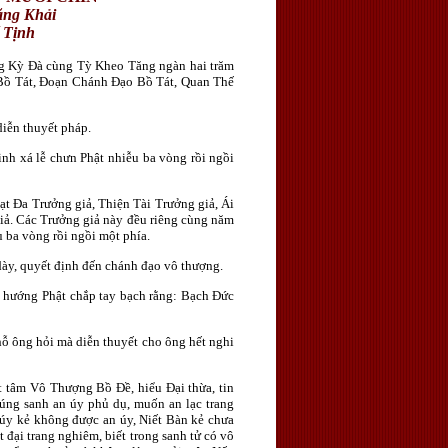
ng Khải
 Tịnh
ừng Kỳ Đà cùng Tỳ Kheo Tăng ngàn hai trăm
 Bồ Tát, Đoạn Chánh Đạo Bồ Tát, Quan Thế
iễn thuyết pháp.
nh xá lễ chưn Phật nhiễu ba vòng rồi ngồi
t Đa Trưởng giả, Thiện Tài Trưởng giả, Ái
iả. Các Trưởng giả này đều riêng cùng năm
 ba vòng rồi ngồi một phía.
dày, quyết định đến chánh đạo vô thượng.
c hướng Phật chắp tay bạch rằng: Bạch Ðức
hỗ ông hỏi mà diễn thuyết cho ông hết nghi
 tâm Vô Thượng Bồ Ðề, hiểu Đại thừa, tin
húng sanh an úy phủ dụ, muốn an lạc trang
 úy kẻ không được an úy, Niết Bàn kẻ chưa
t đại trang nghiêm, biết trong sanh tử có vô