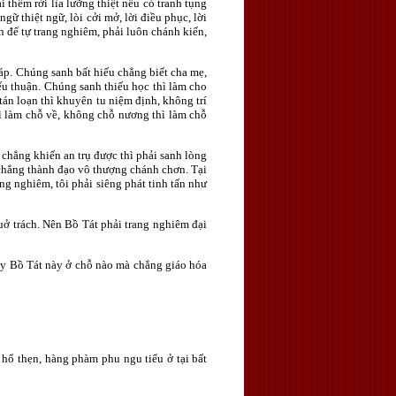
 thêm rời lìa lưỡng thiệt nếu có tranh tụng
ngữ thiệt ngữ, lòi cởi mở, lời điều phục, lời
n để tự trang nghiêm, phải luôn chánh kiến,
áp. Chúng sanh bất hiếu chẳng biết cha mẹ,
ếu thuận. Chúng sanh thiếu học thì làm cho
 tán loạn thì khuyên tu niệm định, không trí
hì làm chỗ về, không chỗ nương thì làm chỗ
 chẳng khiến an trụ được thì phải sanh lòng
t chẳng thành đạo vô thượng chánh chơn. Tại
g nghiêm, tôi phải siêng phát tinh tấn như
uở trách. Nên Bồ Tát phải trang nghiêm đại
vậy Bồ Tát này ở chỗ nào mà chẳng giáo hóa
ông hổ thẹn, hàng phàm phu ngu tiểu ở tại bất