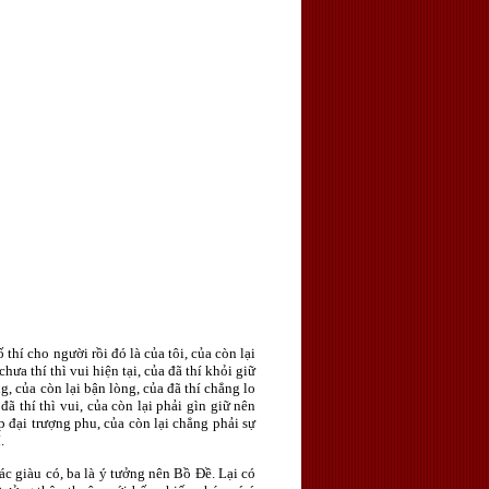
hí cho người rồi đó là của tôi, của còn lại
hưa thí thì vui hiện tại, của đã thí khỏi giữ
ng, của còn lại bận lòng, của đã thí chẳng lo
 đã thí thì vui, của còn lại phải gìn giữ nên
iệp đại trượng phu, của còn lại chẳng phải sự
.
hác giàu có, ba là ý tưởng nên Bồ Ðề. Lại có