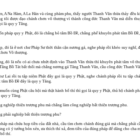
, A Na Hàm, A La Hán và cùng phàm phu, thấy người Thanh Văn thừa thảy đều kính
húng tôi được đạo chánh chơn vô thượng vì thành công đức Thanh Văn mà diễn th
ọi là quy y Tăng.
bốn pháp quy y Phật, đó là chẳng bỏ tâm Bồ Ðề, chẳng phế khuyên phát tâm Bồ Ðề, 
áp, đó là ở nơi chư Pháp Sư thời thân cận nương gá, nghe pháp rồi khéo suy nghĩ,
 chơn Vô thượng.
ng, đó là nếu có ai chưa nhứt định vào Thanh Văn thừa thì khuyên phát tâm vô t
Tăng Bồ Tát bất thối mà chẳng nương gá Tăng Thanh Văn, cầu công đức Thanh Văn
Như Lai rồi tu tập niệm Phật đây gọi là quy y Phật, nghe chánh pháp rồi tu tập c
 tâm Bồ Ðề đây là quy y Tăng.
 muốn cùng Phật câu hội mà thật hành bố thí thì gọi là quy y Phật, thủ hộ chánh ph
à quy y Tăng.
ng nghiệp thiện trượng phu mà chẳng làm công nghiệp bất thiện trượng phu.
g phải nghiệp bất thiện trượng phu?
 pháp mà chứa họp tiền của đất nhà, cầu tìm chơn chánh đúng giá mà chẳng phải c
g có ý tưởng bỏn xẻn, ưa thích thí xả, đem tiền của đúng pháp để dâng cho cha 
bố thí.