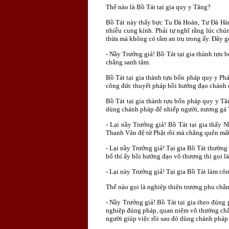
Thế nào là Bồ Tát tại gia quy y Tăng?
Bồ Tát này thấy bực Tu Đà Hoàn, Tư Đà Hàm
nhiễu cung kính. Phải tự nghĩ rằng lúc c
thừa mà không có tâm an trụ trong ấy. Đây g
- Nầy Trưởng giả! Bồ Tát tại gia thành tựu 
chẳng sanh tâm.
Bồ Tát tại gia thành tựu bốn pháp quy y Ph
công đức thuyết pháp hồi hướng đạo chánh
Bồ Tát tại gia thành tựu bốn pháp quy y Tă
dùng chánh pháp để nhiếp người, nương gá 
- Lại nầy Trưởng giả! Bồ Tát tại gia thấy 
Thanh Văn đệ tử Phật rồi mà chẳng quên mất
- Lại nầy Trưởng giả! Tại gia Bồ Tát thường
bố thí ấy hồi hướng đạo vô thượng thì gọi l
- Lại này Trưởng giả! Tại gia Bồ Tát làm cô
Thế nào gọi là nghiệp thiện trượng phu chẳn
- Nầy Trưởng giả! Bồ Tát tại gia theo đúng
nghiệp đúng pháp, quan niệm vô thường chẳn
người giúp việc rồi sau đó dùng chánh pháp 