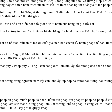
ượng khổ hoạn nơi vô lượng vô số kiếp không lòng ưu não, vô lượng kiếp lưu c
rong đây có thiện nam thiện nữ an trụ Bồ Tát thừa hoặc người xuất gia tu tập pháp h
ành thay Ðức Thế Tôn, vì thương chúng Thiên nhơn A Tu La mà Ðức Thế Tôn thủ
hứt thiết trí mà ở lâu thế gian.
in Ðức Thế Tôn diễn nói chỗ giới đức tu hành của hàng tại gia Bồ Tát.
c Như Lai truyền dạy tùy thuận tu hành chẳng tổn hoại pháp trợ Bồ Tát, ở trong h
t xa bỏ trân bửu ân ái mà đi xuất gia, nên bảo các vị ấy hành pháp thế nào, tu th
Úc Già Trưởng giả! Như lời ông hỏi là chỗ phải làm của các ông. Các ông lắng ngh
 các Bồ Tát tại gia và Bồ Tát xuất gia.
y Phật quy y Pháp quy y Tăng. Đem công đức Tam bửu ấy hồi hướng đạo chánh chơn
ai tướng trang nghiêm, nắm lấy căn lành ấy tập họp ba mươi hai tướng đại trượng 
háp, vì pháp muốn pháp ưa pháp, rất ưa trợ pháp, trụ pháp trì pháp hộ pháp, ở vữ
 pháp làm sức mạnh, dùng pháp làm khí trượng, chỉ có pháp là công vụ, tôi th
ười A Tu La. Đây gọi là quy y Pháp.