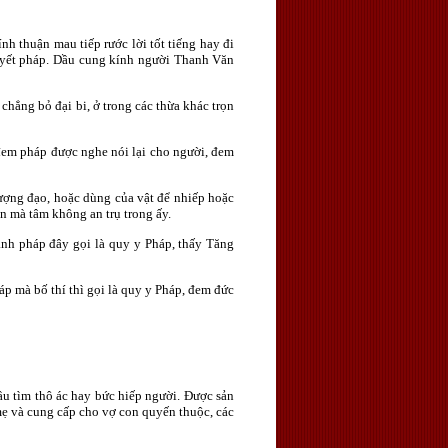
 thuận mau tiếp rước lời tốt tiếng hay đi
uyết pháp. Dầu cung kính người Thanh Văn
chẳng bỏ đại bi, ở trong các thừa khác trọn
 đem pháp được nghe nói lại cho người, đem
hượng đạo, hoặc dùng của vật để nhiếp hoặc
 mà tâm không an trụ trong ấy.
hánh pháp đây gọi là quy y Pháp, thấy Tăng
áp mà bố thí thì gọi là quy y Pháp, đem đức
ầu tìm thô ác hay bức hiếp người. Được sản
mẹ và cung cấp cho vợ con quyến thuộc, các