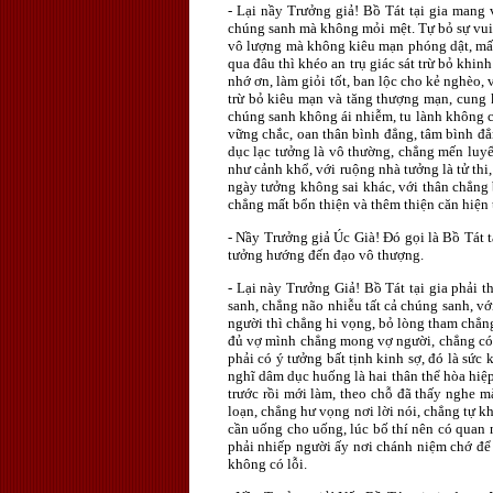
- Lại nầy Trưởng giả! Bồ Tát tại gia mang
chúng sanh mà không mỏi mệt. Tự bỏ sự vui 
vô lượng mà không kiêu mạn phóng dật, mất
qua đâu thì khéo an trụ giác sát trừ bỏ khin
nhớ ơn, làm giỏi tốt, ban lộc cho kẻ nghèo, 
trừ bỏ kiêu mạn và tăng thượng mạn, cung k
chúng sanh không ái nhiễm, tu lành không c
vững chắc, oan thân bình đẳng, tâm bình đẳ
dục lạc tưởng là vô thường, chẳng mến luyế
như cảnh khổ, với ruộng nhà tưởng là tử thi,
ngày tưởng không sai khác, với thân chẳng 
chẳng mất bổn thiện và thêm thiện căn hiện t
- Nầy Trưởng giả Úc Già! Đó gọi là Bồ Tát t
tưởng hướng đến đạo vô thượng.
- Lại này Trưởng Giả! Bồ Tát tại gia phải t
sanh, chẳng não nhiễu tất cả chúng sanh, vớ
người thì chẳng hi vọng, bỏ lòng tham chẳng
đủ vợ mình chẳng mong vợ người, chẳng có n
phải có ý tưởng bất tịnh kinh sợ, đó là sức
nghĩ dâm dục huống là hai thân thể hòa hiệp
trước rồi mới làm, theo chỗ đã thấy nghe m
loạn, chẳng hư vọng nơi lời nói, chẳng tự kh
cần uống cho uống, lúc bố thí nên có quan 
phải nhiếp người ấy nơi chánh niệm chớ để 
không có lỗi.