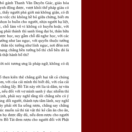
h, bỏ gánh Thanh Văn Duyên Giác, giáo hóa
ynh động được, vượt khỏi thế pháp giàu có
 thấy người phá giới mà không giận, có đi
àm việc chi không hề bỏ giữa chừng, biết ơn
 nhọn lo buồn cho người, nhịn người hạ liệt,
c, chỗ làm vô vi không có huyễn hoặc, với
 phải thánh thì sanh lòng đại bi, thân hữu
được học, suy gẫm chỗ đã nghe học, với các
tưởng như lao ngục, với quyến thuộc tưởng
ơi thân tộc tưởng như lính ngục, nơi đêm nơi
 mạng chẳng bền tưởng bố thí chỗ bền đó là
 thật hành bố thí!
 lời nói tương ưng là pháp ngữ, không có dị
ổ thẹn kiên thệ chẳng giết hại tất cả chúng
, với của cải mình thì biết đủ, với của cải
hẳng lấy. Bồ Tát này rời lìa tà dâm, tự vừa
, nếu đối với vợ mình sanh ý dục nhiễm thì
tịnh, phải suy nghĩ rằng tôi chẳng nên có ý
ẳng dối người, thành tựu tâm lành, suy nghĩ
ày phải rời lìa uống rượu, chẳng say chẳng
úc muốn xả thí tài vật thì kẻ cần ăn cho ăn,
iến họ được đầy đủ, nếu đem rượu cho người
ên Bồ Tát đem rượu cho người đối với Phật