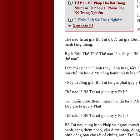
l
TẬP 2 - VI. Pháp Hội Bất Động
t
Như Lai Thứ Sáu 1. Phẩm Thọ
Ký Trang Nghiêm
L
2. Phẩm Phật Sát Trang Nghiêm
N
Xem toàn bộ
X
Thế nào là tại gia Bồ Tát ở bực tại gia, Ðứ
hạnh tăng thắng.
Bạch Ðức Thế Tôn! Thế nào là xuất gia Bồ Tá
thế nào".
Đức Phật phán: "Lành thay, lành thay, nầy 
nói chỗ trụ học được công hạnh thù thắng của
- Nầy Trưởng giả! Bồ Tát tại gia phải quy 
Thế nào là Bồ Tát tại gia quy y Phật?
Tôi muốn được thành thân Phật đủ ba mươi h
Đây gọi là quy y Phật.
Thế nào là Bồ Tát tại gia quy y Pháp?
Bồ Tát này cung kính Pháp và người thuyết p
hạnh, tăng thêm pháp, cầu được pháp, dùng
bình đẳng ban cho tất cả chúng sanh Trời Ng