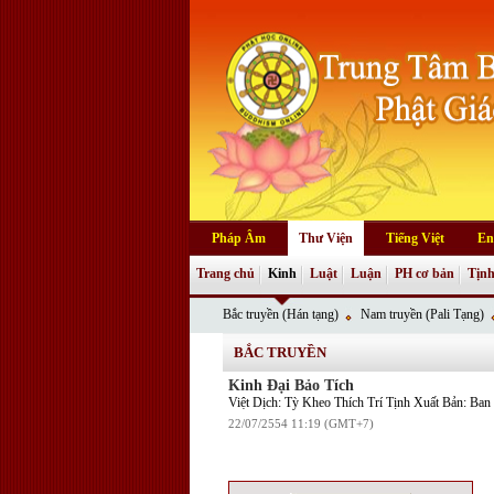
Pháp Âm
Thư Viện
Tiếng Việt
En
Trang chủ
Kinh
Luật
Luận
PH cơ bản
Tịnh
Bắc truyền (Hán tạng)
Nam truyền (Pali Tạng)
BẮC TRUYỀN
Kinh Đại Bảo Tích
Việt Dịch: Tỳ Kheo Thích Trí Tịnh Xuất Bản: B
22/07/2554 11:19 (GMT+7)