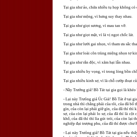
Tại gia như ảo, chứa nhiều tụ họp không có 
Tại gia như mộng, vì hưng suy thay nhau.
Tại gia như giọt sương, vì mau tan vỡ.
Tại gia như giọt mật, vì là vị ngọt chốc lát.
Tại gia như lưới gai nhọn, vì tham ưa sắc th
Tại gia như loài côn trùng miệng nhọn tợ ki
Tại gia như rắn độc, vì xâm hại lẫn nhau.
Tại gia nhiều hy vọng, vì trong lòng bồn ch
Tại gia nhiều kinh sợ, vì là chỗ cướp đoạt củ
- Nầy Trưởng giả! Bồ Tát tại gia gọi là khéo 
- Lại này Trưỏng giả Úc Già! Bồ Tát ở tại gi
trong nhà thì chẳng phải của tôi, của đã bố t
gìn, của còn lại phải giữ gìn, của đã thí thì
sợ, của còn lại phải lo sợ, của đã thí là cột
khổ, của đã thí thì lìa gút trói, của còn lại 
nghiệp đại trượng phu, của đã thí được chư 
- Lại này Trưỏng giả! Bồ Tát tại gia nếu thấ