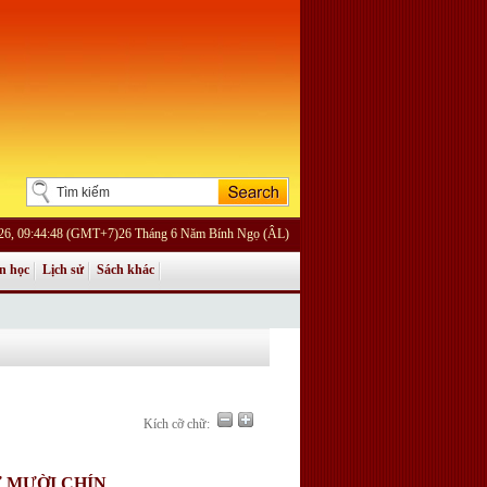
026, 09:44:48 (GMT+7)26 Tháng 6 Năm Bính Ngọ (ÂL)
n học
Lịch sử
Sách khác
Kích cỡ chữ:
Ứ MƯỜI CHÍN