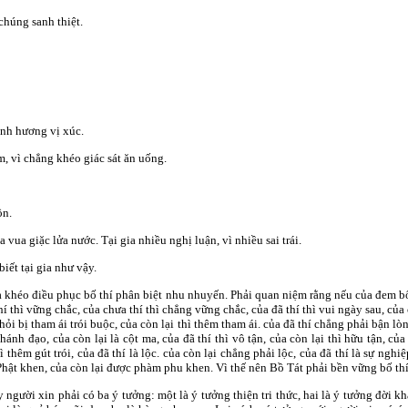
chúng sanh thiệt.
anh hương vị xúc.
m, vì chẳng khéo giác sát ăn uống.
ồn.
a vua giặc lửa nước. Tại gia nhiều nghị luận, vì nhiều sai trái.
biết tại gia như vậy.
a khéo điều phục bố thí phân biệt nhu nhuyến. Phải quan niệm rằng nếu của đem bố t
hí thì vững chắc, của chưa thí thì chẳng vững chắc, của đã thí thì vui ngày sau, của c
 khỏi bị tham ái trói buộc, của còn lại thì thêm tham ái. của đã thí chẳng phải bận lò
 chánh đạo, của còn lại là cột ma, của đã thí thì vô tận, của còn lại thì hữu tận, của
thì thêm gút trói, của đã thí là lộc. của còn lại chẳng phải lộc, của đã thí là sự ngh
Phật khen, của còn lại được phàm phu khen. Vì thế nên Bồ Tát phải bền vững bố thí
y người xin phải có ba ý tưởng: một là ý tưởng thiện tri thức, hai là ý tưởng đời k