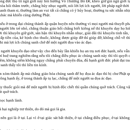
ng đức thọ trì ngũ giới này hồi hướng Vô Thượng Bồ Ðề, khéo giữ gìn ngũ giới lại
u hòa hỏi thăm trước, chẳng hủy nhục người, nói lời lợi ích người, lời pháp ngữ thời 
anh tham si, thường làm an vui tất cả chẳng có ý hủy hoại, thường tu sức nhẫn nhị
n khác mà khiến cúng dường Phật.
a nếu ở trong đại chúng thành ấp quận huyện nên thường vì mọi người mà thuyết ph
gười lớn trẻ nhỏ, chẳng thuận giáo hối chẳng biết kiêng nể thì khuyên dạy họ hi
ới thì khuyên giữ giới, sân hận thì khuyên nhẫn nhục, giải đãi thì khuyên tinh tấn,
 cấp tiền của, kẻ bịnh cho thuốc, không được giúp đỡ thì giúp đỡ, không chỗ về t
ghi mà lợi ích chúng sanh chớ để một người đọa vào ác đạo.
i người khuyến đạo như vậy cho đến bảy lần khiến họ an trụ nơi đức hạnh, nếu vẫn
 trí huệ trang nghiêm rằng nếu tôi chẳng điều phục ác chúng sanh này thì tôi quyế
iêm, không siểm không ngụy chẳng phải chuyện đùa, đủ hạnh giới đức phát đại tran
nh thấy tôi thì liền tin kính.
hôn xóm thành ấp mà chẳng giáo hóa chúng sanh để họ đọa ác đạo thì bị chư Phật q
ông hạnh ấy, ở trong thành ấp tụ lạc, chẳng để một người sa đọa ác đạo.
ầy thuốc giỏi mà để một người bị bịnh độc chết thì quần chúng quở trách. Cũng 
t quở trách.
 học hạnh lành.
là hại nghiệp trợ thiện, do đó mà gọi là gia.
y nên gọi là ở tại. Lại vì ở tại giác sát bất thiện, ở tại chẳng điều phục, ở tại kh