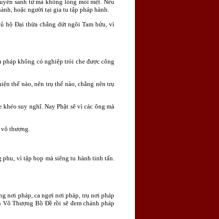
huyển sanh tử mà không lòng mỏi mệt. Nếu
ành, hoặc người tại gia tu tập pháp hành.
 hộ Đại thừa chẳng dứt ngôi Tam bửu, vì
iện pháp không có nghiệp trói che được công
iện thế nào, nên trụ thế nào, chẳng nên trụ
e khéo suy nghĩ. Nay Phật sẽ vì các ông mà
 vô thượng.
phu, vì tập họp mà siêng tu hành tinh tấn.
ng nơi pháp, ca ngợi nơi pháp, trụ nơi pháp
ành Vô Thượng Bồ Ðề rồi sẽ đem chánh pháp