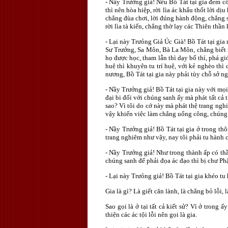
- Nầy Trưởng giả! Nếu Bồ Tát tại gia đem cô
thì nên hòa hiệp, rời lìa ác khẩu thốt lời dị
chẳng đùa chơi, lời đúng hành động, chẳng s
rời lìa tà kiến, chẳng thờ lạy các Thiên thầ
- Lại này Trưỏng Giả Úc Già! Bồ Tát tại gi
Sư Trưởng, Sa Môn, Bà La Môn, chẳng biết n
họ được học, tham lẫn thì dạy bố thí, phá gi
huệ thì khuyên tu trí huệ, với kẻ nghèo thì
nương, Bồ Tát tại gia này phải tùy chỗ sở n
- Nầy Trưởng giả! Bồ Tát tại gia này với mọ
đại bi đối với chúng sanh ấy mà phát tất cả
sao? Vì tôi do cớ này mà phát thệ trang ngh
vậy khiến việc làm chẳng uổng công, chúng sa
- Nầy Trưởng giả! Bồ Tát tại gia ở trong t
trang nghiêm như vậy, nay tôi phải tu hành c
- Nầy Trưởng giả! Như trong thành ấp có th
chúng sanh để phải đọa ác đạo thì bị chư Phậ
- Lại này Trưỏng giả! Bồ Tát tại gia khéo tu
Gia là gì? Là giết căn lành, là chẳng bỏ lỗi, 
Sao gọi là ở tại tất cả kiết sử? Vì ở trong ấ
thiện các ác tội lỗi nên gọi là gia.