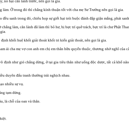
ấy, nó hại căn lành trước, nên gọi là gia.
ẳng làm. Ở trong đó thì chẳng kính thuận tốt với cha mẹ Sư Trưởng nên gọi là gia.
o đều sanh trong đó, chiêu họp sự giết hại trói buộc đánh đập giận mắng, phát sanh 
 chẳng làm, căn lành đã làm thì bỏ hư, bị bực trí quở trách, bực trí là chư Phật Tha
 gia.
định khối huệ khối giải thoát khối tri kiến giải thoát, nên gọi là gia.
ự tham ái cha mẹ vợ con anh em chị em thân hữu quyến thuộc, thương nhớ nghĩ của 
vô định như gió chẳng dừng, ở tại gia tiêu thân như uống độc dược, tất cả khổ não 
iều duyên đấu tranh thường trái nghịch nhau.
lạo nhiều sự vụ.
hẳng tạm dừng.
ầu, là chỗ của oan và thân.
hiệt.