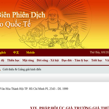
Thứ Bảy, 8/8/2
glish
中文
Mobile
 độ
Thiền học
Mật tông
Đời sống - Xã hội
Đạo đức - Tâm lý học
Triết học
Vă
Giới thiệu & Giảng giải kinh điển
an Văn Hóa Thành Hội TP. Hồ Chí Minh PL 2543 - DL 1999
XIX. PHÁP HỘI ÚC GIÀ TRƯỞNG GIẢ TH