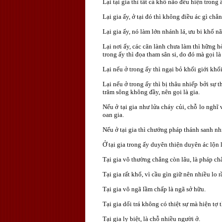
Lại tại gia thì tất cả khổ não đều hiện trong 
Lại gia ấy, ở tại đó thì không điều ác gì ch
Lại gia ấy, nó làm lớn nhánh lá, ưu bi khổ nã
Lại nơi ấy, các căn lành chưa làm thì hững hờ
trong ấy thì đọa tham sân si, do đó mà gọi là
Lại nếu ở trong ấy thì ngại bỏ khối giới khối 
Lại nếu ở trong ấy thì bị thâu nhiếp bởi s
trăm sông không đầy, nên gọi là gia.
Nếu ở tại gia như lửa cháy củi, chỗ lo nghĩ 
oan gia.
Nếu ở tại gia thì chướng pháp thánh sanh nh
Ở tại gia trong ấy duyên thiện duyên ác lộn 
Tại gia vô thường chẳng còn lâu, là pháp c
Tại gia rất khổ, vì cầu gìn giữ nên nhiều lo r
Tại gia vô ngã lầm chấp là ngã sở hữu.
Tại gia dối trá không có thiệt sự mà hiện tợ t
Tại gia ly biệt, là chỗ nhiều người ở.