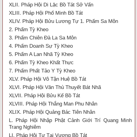
XLII. Pháp Hội Di Lặc Bồ Tát Sở Vấn
XLIII. Pháp Hội Phổ Minh Bồ Tát
XLIV. Pháp Hội Bửu Lương Tự 1. Phẩm Sa Môn
2. Phẩm Tỳ Kheo
3. Phẩm Chiên Đà La Sa Môn
4. Phẩm Doanh Sự Tỳ Kheo
5. Phẩm A Lan Nhã Tỳ Kheo
6. Phẩm Tỳ Kheo Khất Thực
7. Phẩm Phất Tảo Y Tỳ Kheo
XLV. Pháp Hội Vô Tận Huệ Bồ Tát
XLVI. Pháp Hội Văn Thù Thuyết Bát Nhã
XLVII. Pháp Hội Bửu Kế Bồ Tát
XLVIII. Pháp Hội Thắng Man Phu Nhân
XLIX. Pháp Hội Quảng Bác Tiên Nhân
L. Pháp Hội Nhập Phật Cảnh Giới Trí Quang Minh
Trang Nghiêm
LI. Pháp Hội Tự Tại Vương Bồ Tát