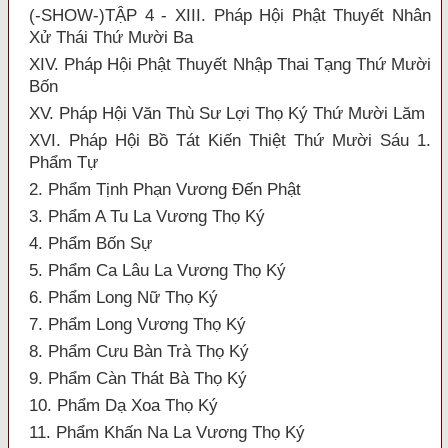
(-SHOW-)TẬP 4 - XIII. Pháp Hội Phật Thuyết Nhân
Xử Thái Thứ Mười Ba
XIV. Pháp Hội Phật Thuyết Nhập Thai Tạng Thứ Mười
Bốn
XV. Pháp Hội Văn Thù Sư Lợi Thọ Ký Thứ Mười Lăm
XVI. Pháp Hội Bồ Tát Kiến Thiệt Thứ Mười Sáu 1.
Phẩm Tự
2. Phẩm Tịnh Phạn Vương Đến Phật
3. Phẩm A Tu La Vương Thọ Ký
4. Phẩm Bốn Sự
5. Phẩm Ca Lâu La Vương Thọ Ký
6. Phẩm Long Nữ Thọ Ký
7. Phẩm Long Vương Thọ Ký
8. Phẩm Cưu Bàn Trà Thọ Ký
9. Phẩm Càn Thát Bà Thọ Ký
10. Phẩm Dạ Xoa Thọ Ký
11. Phẩm Khấn Na La Vương Thọ Ký