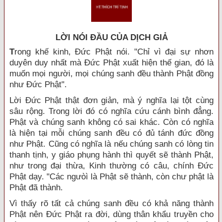
LỜI NÓI ÐẦU CỦA DỊCH GIẢ
T
rong khế kinh, Đức Phật nói. "Chỉ vì đại sự nhơn
duyên duy nhất mà Đức Phật xuất hiện thế gian, đó là
muốn mọi người, mọi chúng sanh đều thành Phật đồng
như Đức Phật".
Lời Đức Phật thật đơn giản, mà ý nghĩa lại tột cùng
sâu rộng. Trong lời đó có nghĩa cứu cánh bình đẳng.
Phật và chúng sanh không có sai khác. Còn có nghĩa
là hiện tại mỗi chúng sanh đều có đủ tánh đức đồng
như Phật. Cũng có nghĩa là nếu chúng sanh có lòng tin
thanh tịnh, y giáo phụng hành thì quyết sẽ thành Phật,
như trong đại thừa, Kinh thường có câu, chính Đức
Phật dạy. "Các ngưòì là Phật sẽ thành, còn chư phật là
Phật đã thành.
Vì thấy rõ tất cả chúng sanh đều có khả năng thành
Phật nên Đức Phật ra đời, dùng thân khẩu truyền cho