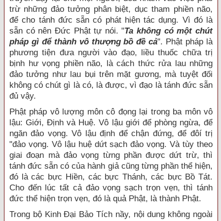
trừ những đảo tưởng phân biệt, dục tham phiền não,
để cho tánh đức sẵn có phát hiện tác dụng. Vì đó là
sẵn có nên Đức Phật tự nói. "
Ta không có một chút
pháp gì để thành vô thượng bồ đề cả
". Phật pháp là
phương tiện đưa người vào đạo, liều thuốc chữa trị
bịnh hư vọng phiền não, là cách thức rửa lau những
đảo tưởng như lau bụi trên mặt gương, mà tuyệt đối
không có chút gì là có, là được, vì đạo là tánh đức sẵn
đủ vậy.
Phật pháp vô lượng môn cô đọng lại trong ba môn vô
lậu: Giới, Định và Huệ. Vô lậu giới để phòng ngừa, để
ngăn đảo vọng. Vô lậu định để chận đứng, để đôí trị
"đảo vọng. Vô lậu huệ dứt sạch đảo vọng. Và tùy theo
giai đoạn mà đảo vọng từng phần được dứt trừ, thì
tánh đức sẵn có của hành giả cũng từng phần thể hiện,
đó là các bực Hiền, các bực Thánh, các bực Bồ Tát.
Cho đến lúc tất cả đảo vọng sạch trọn vẹn, thì tánh
đức thể hiện trọn vẹn, đó là quả Phật, là thành Phật.
Trong bộ Kinh Đại Bảo Tích nầy, nội dung không ngoài