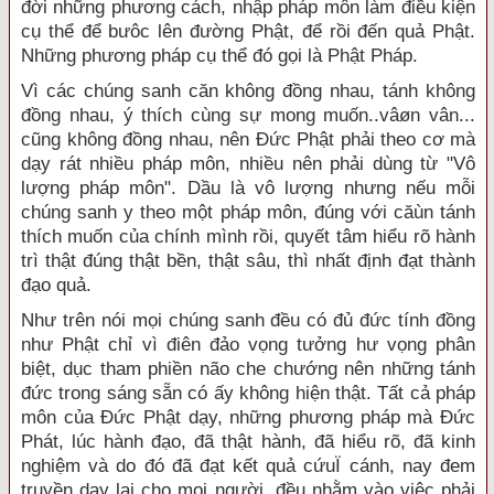
đời những phương cách, nhập pháp môn làm điều kiện
cụ thể để bưôc lên đường Phật, để rồi đến quả Phật.
Những phương pháp cụ thể đó gọi là Phật Pháp.
Vì các chúng sanh căn không đồng nhau, tánh không
đồng nhau, ý thích cùng sự mong muốn..vâøn vân...
cũng không đồng nhau, nên Đức Phật phải theo cơ mà
dạy rát nhiều pháp môn, nhiều nên phải dùng từ "Vô
lượng pháp môn". Dầu là vô lượng nhưng nếu mỗi
chúng sanh y theo một pháp môn, đúng với căùn tánh
thích muốn của chính mình rồi, quyết tâm hiểu rõ hành
trì thật đúng thật bền, thật sâu, thì nhất định đạt thành
đạo quả.
Như trên nói mọi chúng sanh đều có đủ đức tính đồng
như Phật chỉ vì điên đảo vọng tưởng hư vọng phân
biệt, dục tham phiền não che chướng nên những tánh
đức trong sáng sẵn có ấy không hiện thật. Tất cả pháp
môn của Đức Phật dạy, những phương pháp mà Đức
Phát, lúc hành đạo, đã thật hành, đã hiểu rõ, đã kinh
nghiệm và do đó đã đạt kết quả cứuÏ cánh, nay đem
truyền dạy lại cho mọi người, đều nhằm vào việc phải