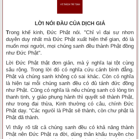
LỜI NÓI ÐẦU CỦA DỊCH GIẢ
T
rong khế kinh, Đức Phật nói. "Chỉ vì đại sự nhơn
duyên duy nhất mà Đức Phật xuất hiện thế gian, đó là
muốn mọi người, mọi chúng sanh đều thành Phật đồng
như Đức Phật".
Lời Đức Phật thật đơn giản, mà ý nghĩa lại tột cùng
sâu rộng. Trong lời đó có nghĩa cứu cánh bình đẳng.
Phật và chúng sanh không có sai khác. Còn có nghĩa
là hiện tại mỗi chúng sanh đều có đủ tánh đức đồng
như Phật. Cũng có nghĩa là nếu chúng sanh có lòng tin
thanh tịnh, y giáo phụng hành thì quyết sẽ thành Phật,
như trong đại thừa, Kinh thường có câu, chính Đức
Phật dạy. "Các ngưòì là Phật sẽ thành, còn chư phật là
Phật đã thành.
Vì thấy rõ tất cả chúng sanh đều có khả năng thành
Phật nên Đức Phật ra đời, dùng thân khẩu truyền cho