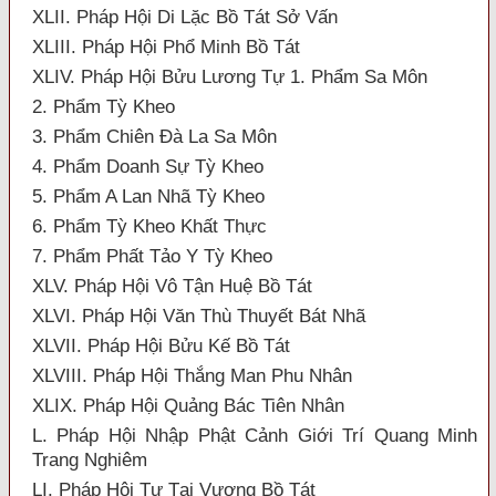
XLII. Pháp Hội Di Lặc Bồ Tát Sở Vấn
XLIII. Pháp Hội Phổ Minh Bồ Tát
XLIV. Pháp Hội Bửu Lương Tự 1. Phẩm Sa Môn
2. Phẩm Tỳ Kheo
3. Phẩm Chiên Đà La Sa Môn
4. Phẩm Doanh Sự Tỳ Kheo
5. Phẩm A Lan Nhã Tỳ Kheo
6. Phẩm Tỳ Kheo Khất Thực
7. Phẩm Phất Tảo Y Tỳ Kheo
XLV. Pháp Hội Vô Tận Huệ Bồ Tát
XLVI. Pháp Hội Văn Thù Thuyết Bát Nhã
XLVII. Pháp Hội Bửu Kế Bồ Tát
XLVIII. Pháp Hội Thắng Man Phu Nhân
XLIX. Pháp Hội Quảng Bác Tiên Nhân
L. Pháp Hội Nhập Phật Cảnh Giới Trí Quang Minh
Trang Nghiêm
LI. Pháp Hội Tự Tại Vương Bồ Tát