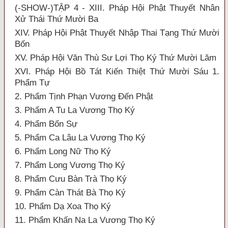
(-SHOW-)TẬP 4 - XIII. Pháp Hội Phật Thuyết Nhân
Xử Thái Thứ Mười Ba
XIV. Pháp Hội Phật Thuyết Nhập Thai Tạng Thứ Mười
Bốn
XV. Pháp Hội Văn Thù Sư Lợi Thọ Ký Thứ Mười Lăm
XVI. Pháp Hội Bồ Tát Kiến Thiệt Thứ Mười Sáu 1.
Phẩm Tự
2. Phẩm Tịnh Phạn Vương Đến Phật
3. Phẩm A Tu La Vương Thọ Ký
4. Phẩm Bốn Sự
5. Phẩm Ca Lâu La Vương Thọ Ký
6. Phẩm Long Nữ Thọ Ký
7. Phẩm Long Vương Thọ Ký
8. Phẩm Cưu Bàn Trà Thọ Ký
9. Phẩm Càn Thát Bà Thọ Ký
10. Phẩm Dạ Xoa Thọ Ký
11. Phẩm Khấn Na La Vương Thọ Ký