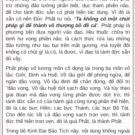
trừ những đảo tưởng phân biệt, dục tham phiền não,
để cho tánh đức sẵn có phát hiện tác dụng. Vì đó là
sẵn có nên Đức Phật tự nói. "
Ta không có một chút
pháp gì để thành vô thượng bồ đề cả
". Phật pháp là
phương tiện đưa người vào đạo, liều thuốc chữa trị
bịnh hư vọng phiền não, là cách thức rửa lau những
đảo tưởng như lau bụi trên mặt gương, mà tuyệt đối
không có chút gì là có, là được, vì đạo là tánh đức sẵn
đủ vậy.
Phật pháp vô lượng môn cô đọng lại trong ba môn vô
lậu: Giới, Định và Huệ. Vô lậu giới để phòng ngừa, để
ngăn đảo vọng. Vô lậu định để chận đứng, để đôí trị
"đảo vọng. Vô lậu huệ dứt sạch đảo vọng. Và tùy theo
giai đoạn mà đảo vọng từng phần được dứt trừ, thì
tánh đức sẵn có của hành giả cũng từng phần thể hiện,
đó là các bực Hiền, các bực Thánh, các bực Bồ Tát.
Cho đến lúc tất cả đảo vọng sạch trọn vẹn, thì tánh
đức thể hiện trọn vẹn, đó là quả Phật, là thành Phật.
Trong bộ Kinh Đại Bảo Tích nầy, nội dung không ngoài