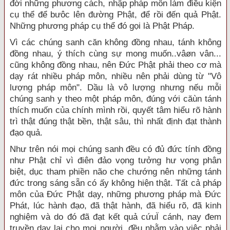
đời những phương cách, nhập pháp môn làm điều kiện
cụ thể để bưôc lên đường Phật, để rồi đến quả Phật.
Những phương pháp cụ thể đó gọi là Phật Pháp.
Vì các chúng sanh căn không đồng nhau, tánh không
đồng nhau, ý thích cùng sự mong muốn..vâøn vân...
cũng không đồng nhau, nên Đức Phật phải theo cơ mà
dạy rát nhiều pháp môn, nhiều nên phải dùng từ "Vô
lượng pháp môn". Dầu là vô lượng nhưng nếu mỗi
chúng sanh y theo một pháp môn, đúng với căùn tánh
thích muốn của chính mình rồi, quyết tâm hiểu rõ hành
trì thật đúng thật bền, thật sâu, thì nhất định đạt thành
đạo quả.
Như trên nói mọi chúng sanh đều có đủ đức tính đồng
như Phật chỉ vì điên đảo vọng tưởng hư vọng phân
biệt, dục tham phiền não che chướng nên những tánh
đức trong sáng sẵn có ấy không hiện thật. Tất cả pháp
môn của Đức Phật dạy, những phương pháp mà Đức
Phát, lúc hành đạo, đã thật hành, đã hiểu rõ, đã kinh
nghiệm và do đó đã đạt kết quả cứuÏ cánh, nay đem
truyền dạy lại cho mọi người, đều nhằm vào việc phải