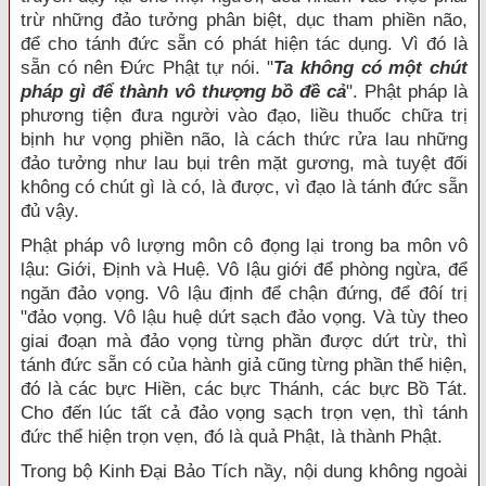
trừ những đảo tưởng phân biệt, dục tham phiền não,
để cho tánh đức sẵn có phát hiện tác dụng. Vì đó là
sẵn có nên Đức Phật tự nói. "
Ta không có một chút
pháp gì để thành vô thượng bồ đề cả
". Phật pháp là
phương tiện đưa người vào đạo, liều thuốc chữa trị
bịnh hư vọng phiền não, là cách thức rửa lau những
đảo tưởng như lau bụi trên mặt gương, mà tuyệt đối
không có chút gì là có, là được, vì đạo là tánh đức sẵn
đủ vậy.
Phật pháp vô lượng môn cô đọng lại trong ba môn vô
lậu: Giới, Định và Huệ. Vô lậu giới để phòng ngừa, để
ngăn đảo vọng. Vô lậu định để chận đứng, để đôí trị
"đảo vọng. Vô lậu huệ dứt sạch đảo vọng. Và tùy theo
giai đoạn mà đảo vọng từng phần được dứt trừ, thì
tánh đức sẵn có của hành giả cũng từng phần thể hiện,
đó là các bực Hiền, các bực Thánh, các bực Bồ Tát.
Cho đến lúc tất cả đảo vọng sạch trọn vẹn, thì tánh
đức thể hiện trọn vẹn, đó là quả Phật, là thành Phật.
Trong bộ Kinh Đại Bảo Tích nầy, nội dung không ngoài