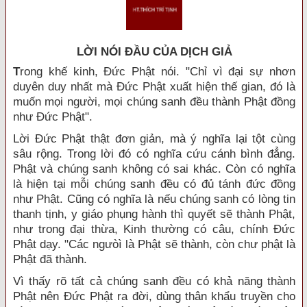
LỜI NÓI ÐẦU CỦA DỊCH GIẢ
T
rong khế kinh, Đức Phật nói. "Chỉ vì đại sự nhơn
duyên duy nhất mà Đức Phật xuất hiện thế gian, đó là
muốn mọi người, mọi chúng sanh đều thành Phật đồng
như Đức Phật".
Lời Đức Phật thật đơn giản, mà ý nghĩa lại tột cùng
sâu rộng. Trong lời đó có nghĩa cứu cánh bình đẳng.
Phật và chúng sanh không có sai khác. Còn có nghĩa
là hiện tại mỗi chúng sanh đều có đủ tánh đức đồng
như Phật. Cũng có nghĩa là nếu chúng sanh có lòng tin
thanh tịnh, y giáo phụng hành thì quyết sẽ thành Phật,
như trong đại thừa, Kinh thường có câu, chính Đức
Phật dạy. "Các ngưòì là Phật sẽ thành, còn chư phật là
Phật đã thành.
Vì thấy rõ tất cả chúng sanh đều có khả năng thành
Phật nên Đức Phật ra đời, dùng thân khẩu truyền cho