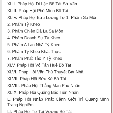
XLII. Pháp Hội Di Lặc Bồ Tát Sở Vấn
XLIII. Pháp Hội Phổ Minh Bồ Tát
XLIV. Pháp Hội Bửu Lương Tự 1. Phẩm Sa Môn
2. Phẩm Tỳ Kheo
3. Phẩm Chiên Đà La Sa Môn
4. Phẩm Doanh Sự Tỳ Kheo
5. Phẩm A Lan Nhã Tỳ Kheo
6. Phẩm Tỳ Kheo Khất Thực
7. Phẩm Phất Tảo Y Tỳ Kheo
XLV. Pháp Hội Vô Tận Huệ Bồ Tát
XLVI. Pháp Hội Văn Thù Thuyết Bát Nhã
XLVII. Pháp Hội Bửu Kế Bồ Tát
XLVIII. Pháp Hội Thắng Man Phu Nhân
XLIX. Pháp Hội Quảng Bác Tiên Nhân
L. Pháp Hội Nhập Phật Cảnh Giới Trí Quang Minh
Trang Nghiêm
LI. Pháp Hội Tự Tại Vương Bồ Tát