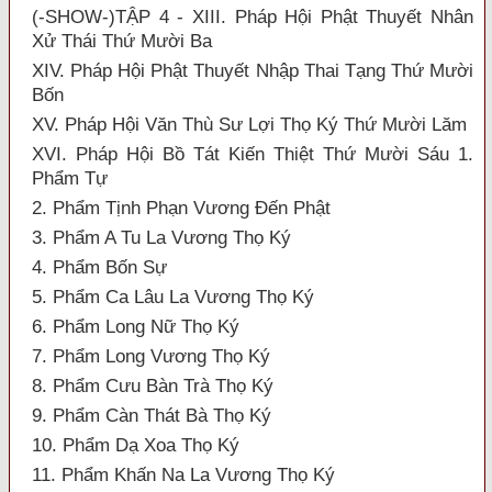
(-SHOW-)TẬP 4 - XIII. Pháp Hội Phật Thuyết Nhân
Xử Thái Thứ Mười Ba
XIV. Pháp Hội Phật Thuyết Nhập Thai Tạng Thứ Mười
Bốn
XV. Pháp Hội Văn Thù Sư Lợi Thọ Ký Thứ Mười Lăm
XVI. Pháp Hội Bồ Tát Kiến Thiệt Thứ Mười Sáu 1.
Phẩm Tự
2. Phẩm Tịnh Phạn Vương Đến Phật
3. Phẩm A Tu La Vương Thọ Ký
4. Phẩm Bốn Sự
5. Phẩm Ca Lâu La Vương Thọ Ký
6. Phẩm Long Nữ Thọ Ký
7. Phẩm Long Vương Thọ Ký
8. Phẩm Cưu Bàn Trà Thọ Ký
9. Phẩm Càn Thát Bà Thọ Ký
10. Phẩm Dạ Xoa Thọ Ký
11. Phẩm Khấn Na La Vương Thọ Ký