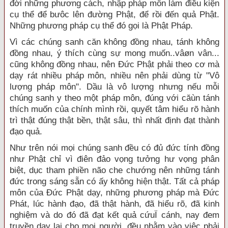
đời những phương cách, nhập pháp môn làm điều kiện
cụ thể để bưôc lên đường Phật, để rồi đến quả Phật.
Những phương pháp cụ thể đó gọi là Phật Pháp.
Vì các chúng sanh căn không đồng nhau, tánh không
đồng nhau, ý thích cùng sự mong muốn..vâøn vân...
cũng không đồng nhau, nên Đức Phật phải theo cơ mà
dạy rát nhiều pháp môn, nhiều nên phải dùng từ "Vô
lượng pháp môn". Dầu là vô lượng nhưng nếu mỗi
chúng sanh y theo một pháp môn, đúng với căùn tánh
thích muốn của chính mình rồi, quyết tâm hiểu rõ hành
trì thật đúng thật bền, thật sâu, thì nhất định đạt thành
đạo quả.
Như trên nói mọi chúng sanh đều có đủ đức tính đồng
như Phật chỉ vì điên đảo vọng tưởng hư vọng phân
biệt, dục tham phiền não che chướng nên những tánh
đức trong sáng sẵn có ấy không hiện thật. Tất cả pháp
môn của Đức Phật dạy, những phương pháp mà Đức
Phát, lúc hành đạo, đã thật hành, đã hiểu rõ, đã kinh
nghiệm và do đó đã đạt kết quả cứuÏ cánh, nay đem
truyền dạy lại cho mọi người, đều nhằm vào việc phải