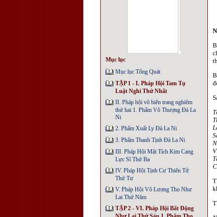
N
B
c
Mục lục
t
Mục lục Tổng Quát
B
đ
TẬP 1 - I. Pháp Hội Tam Tụ
Luật Nghi Thứ Nhất
S
II. Pháp hội vô biên trang nghiêm
thứ hai 1. Phẩm Vô Thượng Đà La
T
Ni
T
L
2. Phẩm Xuất Ly Đà La Ni
S
3. Phẩm Thanh Tịnh Đà La Ni
N
V
III. Pháp Hội Mật Tích Kim Cang
T
Lực Sĩ Thứ Ba
C
IV. Pháp Hội Tịnh Cư Thiên Tử
Thứ Tư
T
k
V. Pháp Hội Vô Lượng Thọ Như
Lai Thứ Năm
T
TẬP 2 - VI. Pháp Hội Bất Động
Như Lai Thứ Sáu 1. Phẩm Thọ