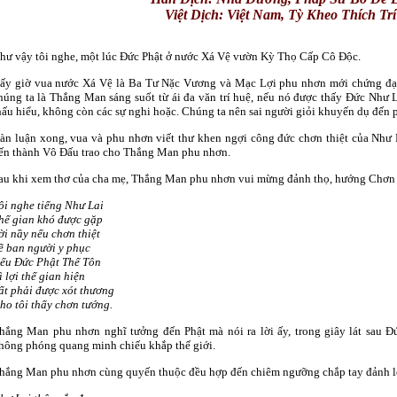
Việt Dịch: Việt Nam, Tỳ Kheo
Thích Trí
hư vậy tôi nghe, một lúc Ðức Phật ở nước Xá Vệ vườn Kỳ Thọ Cấp Cô Ðộc.
ấy giờ vua nước Xá Vệ là Ba Tư Nặc Vương và Mạc Lợi phu nhơn mới chứng đạ
húng ta là Thắng Man sáng suốt từ ái đa văn trí huệ, nếu nó được thấy Ðức Như L
hấu hiểu, không còn các sự nghi hoặc. Chúng ta nên sai người giỏi khuyến dụ đến p
àn luận xong, vua và phu nhơn viết thư khen ngợi công đức chơn thiệt của Như 
ến thành Vô Ðấu trao cho Thắng Man phu nhơn.
au khi xem thơ của cha mẹ, Thắng Man phu nhơn vui mừng đảnh thọ, hướng Chơn 
ôi nghe tiếng Như Lai
hế gian khó được gặp
ời nầy nếu chơn thiệt
ẽ ban người y phục
ếu Ðức Phật Thế Tôn
ì lợi thế gian hiện
ất phải được xót thương
ho tôi thấy chơn tướng.
hắng Man phu nhơn nghĩ tưởng đến Phật mà nói ra lời ấy, trong giây lát sau Ðứ
hông phóng quang minh chiếu khắp thế giới.
hắng Man phu nhơn cùng quyến thuộc đều hợp đến chiêm ngưỡng chắp tay đảnh lễ