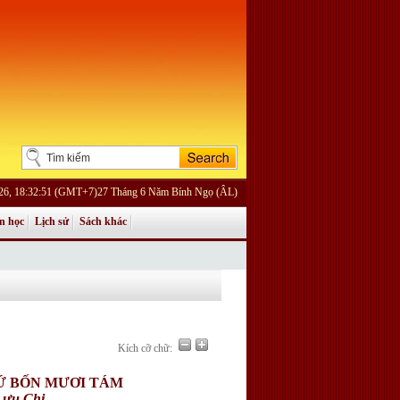
026, 18:32:51 (GMT+7)27 Tháng 6 Năm Bính Ngọ (ÂL)
n học
Lịch sử
Sách khác
Kích cỡ chữ:
HỨ BỐN MƯƠI TÁM
Lưu Chi