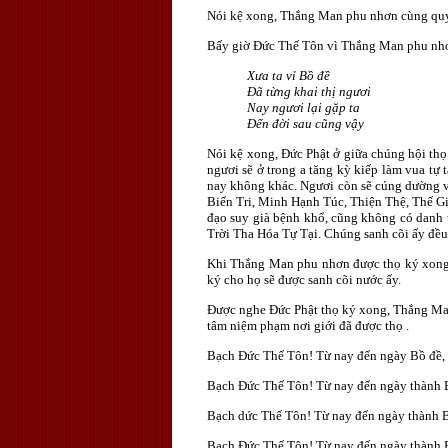
Nói kệ xong, Thắng Man phu nhơn cùng quyế
Bấy giờ Ðức Thế Tôn vì Thắng Man phu nhơ
Xưa ta vỉ Bồ đề
Ðã từng khai thị ngươi
Nay ngươi lại gặp ta
Ðến đời sau cũng vậy
Nói kệ xong, Ðức Phật ở giữa chúng hội th
ngươi sẽ ở trong a tăng kỳ kiếp làm vua tự
nay không khác. Ngươi còn sẽ cúng dường v
Biến Tri, Minh Hạnh Túc, Thiện Thệ, Thế G
đạo suy già bệnh khổ, cũng không có danh t
Trời Tha Hóa Tự Tại. Chúng sanh cõi ấy đều
Khi Thắng Man phu nhơn được thọ ký xong,
ký cho họ sẽ được sanh cõi nước ấy.
Ðược nghe Ðức Phật thọ ký xong, Thắng Man
tâm niệm phạm nơi giới đã được thọ .
Bạch Ðức Thế Tôn! Từ nay đến ngày Bồ đề, t
Bạch Ðức Thế Tôn! Từ nay đến ngày thành Bồ
Bạch dức Thế Tôn! Từ nay đến ngày thành B
Bạch Ðức Thế Tôn! Từ nay đến ngày thành Bồ