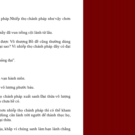
h pháp.Nhiếp thọ chánh pháp như vậy chơn
nầy đã vun trồng cội lành từ lâu.
 Ta được Vô thượng Bồ đề cũng thường dùng
i sao? Vì nhiếp thọ chánh pháp đây có đại
ng đại''.
m vạn hành môn.
a vô lượng phước báu.
thọ chánh pháp xuất sanh Ðại thừa vô lượng
n chưa hề có.
nhơn nhiếp thọ chánh pháp thì có thể kham
 dùng căn lành trời người để thành thục họ,
i thừa.
ịa, khắp vì chúng sanh làm bạn lành chẳng