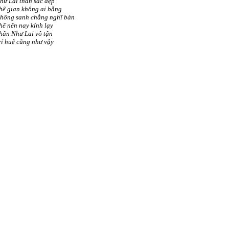
hư Lai thân sắc đẹp
hế gian không ai bằng
hông sanh chẳng nghĩ bàn
hế nên nay kính lạy
hân Như Lai vô tận
rí huệ cũng như vậy