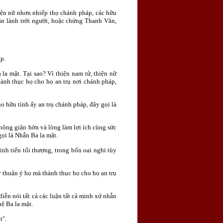
thiện nữ nhơn nhiếp thọ chánh pháp, các hữu
căn lành trời người, hoặc chứng Thanh Văn,
p.
la mật. Tại sao? Vì thiện nam tử, thiện nữ
ành thục họ cho họ an trụ nơi chánh pháp,
o hữu tình ấy an trụ chánh pháp, đây gọi là
hông giận hờn và lòng làm lợi ích cùng sức
ọi là Nhẫn Ba la mật.
inh tiến tối thượng, trong bốn oai nghi tùy
 thuận ý họ mà thành thục họ cho họ an trụ
iễn nói tất cả các luận tất cả minh xứ nhẫn
ệ Ba la mật.
t".