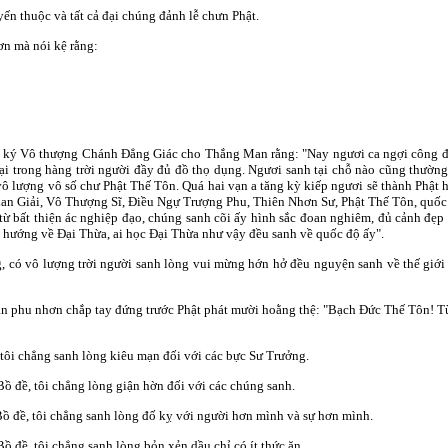
n thuộc và tất cả đại chúng đảnh lễ chưn Phật.
n mà nói kệ rằng:
ọ ký Vô thượng Chánh Ðẳng Giác cho Thắng Man rằng: "Nay ngươi ca ngợi công đứ
 tại trong hàng trời người đầy đủ đồ thọ dụng. Ngươi sanh tại chỗ nào cũng thư
ô lượng vô số chư Phật Thế Tôn. Quá hai vạn a tăng kỳ kiếp ngươi sẽ thành Phậ
ian Giải, Vô Thượng Sĩ, Ðiều Ngự Trượng Phu, Thiên Nhơn Sư, Phật Thế Tôn, quốc
ừ bất thiện ác nghiệp đạo, chúng sanh cõi ấy hình sắc đoan nghiêm, đủ cảnh đẹp 
 hướng về Ðại Thừa, ai học Ðại Thừa như vậy đều sanh về quốc độ ấy".
 có vô lượng trời người sanh lòng vui mừng hớn hở đều nguyện sanh về thế giới
 phu nhơn chắp tay đứng trước Phật phát mười hoằng thệ: "Bạch Ðức Thế Tôn! Từ
ôi chẳng sanh lòng kiêu mạn đối với các bực Sư Trưởng.
 đề, tôi chẳng lòng giận hờn đối với các chúng sanh.
ồ đề, tôi chẳng sanh lòng đố kỵ với người hơn mình và sự hơn mình.
 đề, tôi chẳng sanh lòng bỏn xẻn dầu chỉ có ít thức ăn.