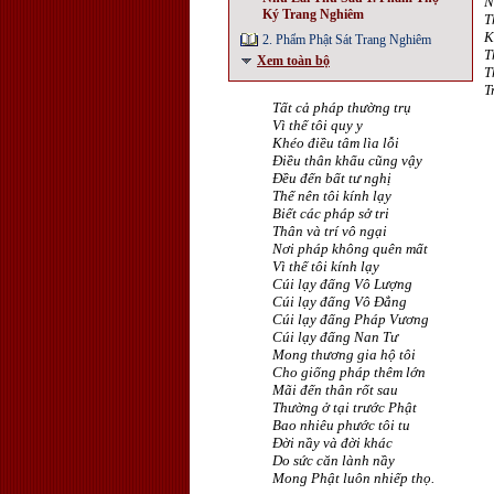
N
Ký Trang Nghiêm
T
K
2. Phẩm Phật Sát Trang Nghiêm
T
Xem toàn bộ
T
T
Tất cả pháp thường trụ
Vì thế tôi quy y
Khéo điều tâm lìa lỗi
Ðiều thân khẩu cũng vậy
Ðều đến bất tư nghị
Thế nên tôi kính lạy
Biết các pháp sở tri
Thân và trí vô ngại
Nơi pháp không quên mất
Vì thế tôi kính lạy
Cúi lạy đấng Vô Lượng
Cúi lạy đấng Vô Ðẳng
Cúi lạy đấng Pháp Vương
Cúi lạy đấng Nan Tư
Mong thương gia hộ tôi
Cho giống pháp thêm lớn
Mãi đến thân rốt sau
Thường ở tại trước Phật
Bao nhiêu phước tôi tu
Ðời nầy và đời khác
Do sức căn lành nầy
Mong Phật luôn nhiếp thọ.