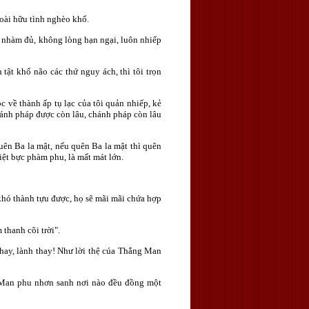
loài hữu tình nghèo khổ.
 nhàm đủ, không lòng hạn ngại, luôn nhiếp
ật khổ não các thứ nguy ách, thì tôi trọn
 về thành ấp tụ lạc của tôi quản nhiếp, kẻ
chánh pháp được còn lâu, chánh pháp còn lâu
ên Ba la mật, nếu quên Ba la mật thì quên
ệt bực phàm phu, là mất mát lớn.
khó thành tựu được, họ sẽ mãi mãi chứa hợp
thanh cõi trời".
thay, lành thay! Như lời thệ cúa Thắng Man
 Man phu nhơn sanh nơi nào đều đồng một