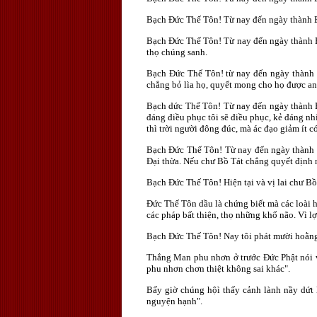
Bạch Ðức Thế Tôn! Từ nay đến ngày thành Bồ 
Bạch Ðức Thế Tôn! Từ nay đến ngày thành Bồ
thọ chúng sanh.
Bạch Ðức Thế Tôn! từ nay đến ngày thành B
chẳng bỏ lìa họ, quyết mong cho họ được an 
Bạch dức Thế Tôn! Từ nay đến ngày thành Bồ
đáng điều phục tôi sẽ điều phục, kẻ đáng nh
thì trời người đông đúc, mà ác đạo giảm ít 
Bạch Ðức Thế Tôn! Từ nay đến ngày thành B
Ðại thừa. Nếu chư Bồ Tát chẳng quyết định 
Bạch Ðức Thế Tôn! Hiện tại và vị lai chư Bồ
Ðức Thế Tôn dầu là chứng biết mà các loài 
các pháp bất thiện, thọ những khổ não. Vì lợ
Bạch Ðức Thế Tôn! Nay tôi phát mười hoằng t
Thắng Man phu nhơn ở trước Ðức Phật nói vù
phu nhơn chơn thiệt không sai khác".
Bấy giờ chúng hộì thấy cảnh lành nầy dứ
nguyện hạnh".