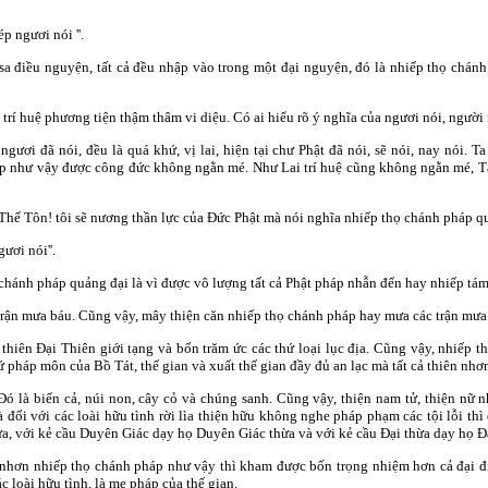
 ngươi nói ''.
a điều nguyện, tất cả đều nhập vào trong một đại nguyện, đó là nhiếp thọ chán
 trí huệ phương tiện thậm thâm vi diệu. Có ai hiểu rõ ý nghĩa của ngươi nói, người 
ươi đã nói, đều là quá khứ, vị lai, hiện tại chư Phật đã nói, sẽ nói, nay nói.
áp như vậy được công đức không ngằn mé. Như Lai trí huệ cũng không ngằn mé, Tạ
 Tôn! tôi sẽ nương thần lực của Ðức Phật mà nói nghĩa nhiếp thọ chánh pháp quả
ơi nói''.
hánh pháp quảng đại là vì được vô lượng tất cả Phật pháp nhẫn đến hay nhiếp tá
 trận mưa báu. Cũng vậy, mây thiện căn nhiếp thọ chánh pháp hay mưa các trận mư
 thiên Ðại Thiên giới tạng và bốn trăm ức các thứ loại lục địa. Cũng vậy, nhiếp 
ứ pháp môn của Bồ Tát, thế gian và xuất thế gian đầy đủ an lạc mà tất cả thiên nhơ
ó là biển cả, núi non, cây cỏ và chúng sanh. Cũng vậy, thiện nam tử, thiện nữ 
 đối với các loài hữu tình rời lìa thiện hữu không nghe pháp phạm các tội lỗi thì
, với kẻ cầu Duyên Giác dạy họ Duyên Giác thừa và với kẻ cầu Ðại thừa dạy họ Ðạ
nhơn nhiếp thọ chánh pháp như vậy thì kham được bốn trọng nhiệm hơn cả đại đ
c loài hữu tình, là mẹ pháp của thế gian.