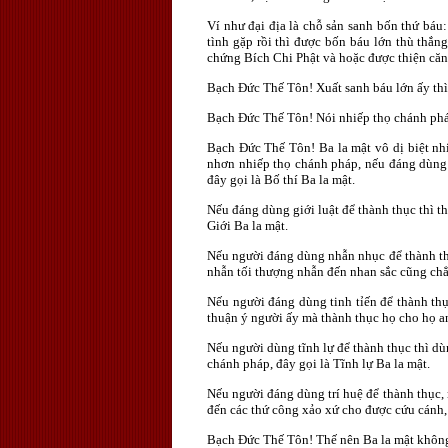
Ví như đại địa là chỗ sản sanh bốn thứ báu:
tình gặp rồi thì được bốn báu lớn thù thắn
chứng Bích Chi Phật và hoặc được thiện că
Bạch Ðức Thế Tôn! Xuất sanh báu lớn ấy thì 
Bạch Ðức Thế Tôn! Nói nhiếp thọ chánh pháp 
Bạch Ðức Thế Tôn! Ba la mật vô dị biệt nhi
nhơn nhiếp thọ chánh pháp, nếu đáng dùng b
đây gọi là Bố thí Ba la mật.
Nếu đáng dùng giới luật để thành thục thì t
Giới Ba la mật.
Nếu người đáng dùng nhẫn nhục để thành thụ
nhẫn tối thượng nhẫn đến nhan sắc cũng chẳn
Nếu người đáng dùng tinh tỉến để thành thục
thuận ý người ấy mà thành thục họ cho họ an
Nếu người dùng tĩnh lự để thành thục thì dù
chánh pháp, đây gọi là Tĩnh lự Ba la mật.
Nếu người đáng dùng trí huệ để thành thục, 
đến các thứ công xảo xứ cho được cứu cánh, 
Bạch Ðức Thế Tôn! Thế nên Ba la mật không d