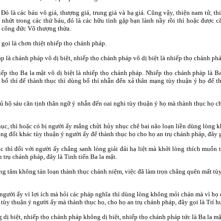
 Ðó là các báu vô giá, thượng giá, trung giá và hạ giá. Cũng vậy, thiện nam tử, 
g nhứt trong các thứ báu, đó là các hữu tình gặp bạn lành nầy rồi thì hoặc được 
n công đức Vô thượng thừa.
gọi là chơn thiệt nhiếp thọ chánh pháp.
là chánh pháp vô dị biệt, nhiếp thọ chánh pháp vô dị biệt là nhiếp thọ chánh phá
ếp thọ Ba la mật vô dị biệt là nhiếp thọ chánh pháp. Nhiếp thọ chánh pháp là Ba 
ố thí để thành thục thì dùng bố thí nhẫn đến xả thân mạng tùy thuận ý họ để th
hủ hộ sáu căn tịnh thân ngữ ý nhẫn đến oai nghi tùy thuận ý họ mà thành thục họ ch
c, thì hoặc có bị người ấy mắng chửi hủy nhục chê bai não loạn liền dùng lòng k
g đổi khác tùy thuận ý người ấy để thành thục họ cho họ an trụ chánh pháp, đây g
 thì đối với người ấy chẳng sanh lòng giải đải hạ liệt mà khởi lòng thích muốn t
 trụ chánh pháp, đây là Tinh tiến Ba la mật.
ng tâm không tán loạn thành thục chánh niệm, việc đã làm trọn chẳng quên mất tùy
người ấy vì lợi ích mà hỏi các pháp nghĩa thì dùng lòng không mỏi chán mà vì họ d
tùy thuận ý người ấy mà thành thục họ, cho họ an trụ chánh pháp, đây gọi là Trí hu
ị biệt, nhiếp thọ chánh pháp không dị biệt, nhiếp thọ chánh pháp tức là Ba la mậ