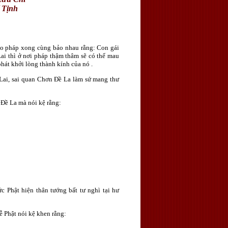
 Tịnh
o pháp xong cùng bảo nhau rằng: Con gái
ai thì ở nơi pháp thậm thâm sẽ có thể mau
hát khởi lòng thành kính của nó .
Lai, sai quan Chơn Ðề La làm sứ mang thư
Ðề La mà nói kệ rằng:
c Phật hiện thân tướng bất tư nghì tại hư
 Phật nói kệ khen rằng: