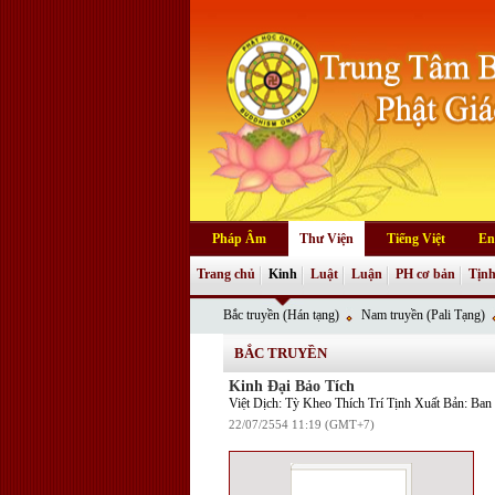
Pháp Âm
Thư Viện
Tiếng Việt
En
Trang chủ
Kinh
Luật
Luận
PH cơ bản
Tịnh
Bắc truyền (Hán tạng)
Nam truyền (Pali Tạng)
BẮC TRUYỀN
Kinh Đại Bảo Tích
Việt Dịch: Tỳ Kheo Thích Trí Tịnh Xuất Bản: B
22/07/2554 11:19 (GMT+7)