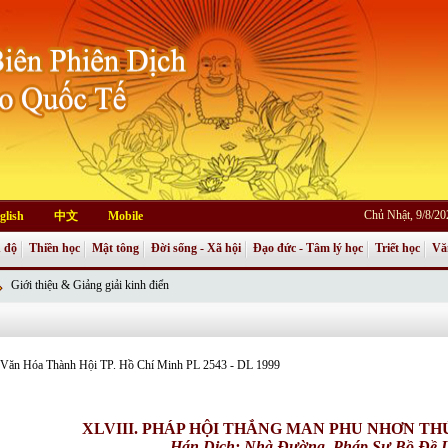
Chủ Nhật, 9/8/2
glish
中文
Mobile
 độ
Thiền học
Mật tông
Đời sống - Xã hội
Đạo đức - Tâm lý học
Triết học
Vă
Giới thiệu & Giảng giải kinh điển
an Văn Hóa Thành Hội TP. Hồ Chí Minh PL 2543 - DL 1999
XLVIII. PHÁP HỘI THẮNG MAN PHU NHƠN T
Hán Dịch: Nhà Đường,
Pháp Sư Bồ Đề 