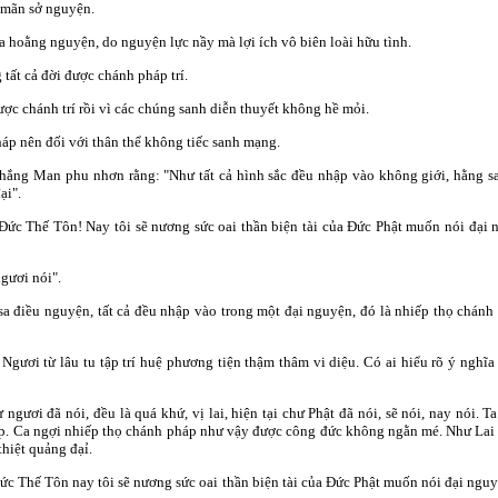
u mãn sở nguyện.
a hoằng nguyện, do nguyện lực nầy mà lợi ích vô biên loài hữu tình.
tất cả đời được chánh pháp trí.
ược chánh trí rồi vì các chúng sanh diễn thuyết không hề mỏi.
pháp nên đối với thân thể không tiếc sanh mạng.
hắng Man phu nhơn rằng: "Như tất cả hình sắc đều nhập vào không giới, hằng s
ại".
Ðức Thế Tôn! Nay tôi sẽ nương sức oai thần biện tài của Ðức Phật muốn nói đạ
gươi nói".
 điều nguyện, tất cả đều nhập vào trong một đại nguyện, đó là nhiếp thọ chán
gươi từ lâu tu tập trí huệ phương tiện thậm thâm vi diệu. Có ai hiểu rõ ý nghĩa
ươi đã nói, đều là quá khứ, vị lai, hiện tại chư Phật đã nói, sẽ nói, nay nói.
áp. Ca ngợi nhiếp thọ chánh pháp như vậy được công đức không ngằn mé. Như Lai
hiệt quảng đạỉ.
c Thế Tôn nay tôi sẽ nương sức oai thần biện tài của Ðức Phật muốn nói đại ng