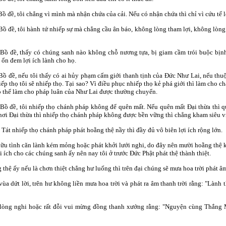
đề, tôi chẳng vì mình mà nhận chứa của cải. Nếu có nhận chứa thì chỉ vì cứu tế 
 đề, tôi hành tứ nhiếp sự mà chẳng cầu ân báo, không lòng tham lợi, không lòng
ồ đề, thấy có chúng sanh nào không chỗ nương tựa, bị giam cầm trói buộc bịnh t
ổn đem lợi ích lành cho họ.
 đề, nếu tôi thấy có ai hủy phạm cấm giới thanh tịnh của Ðức Như Lai, nếu thuộc
iếp thọ tôi sẽ nhiếp thọ. Tại sao? Vì điều phục nhiếp thọ kẻ phá giới thì làm cho 
có thể làm cho pháp luân của Như Lai được thường chuyển.
ồ đề, tôi nhiếp thọ chánh pháp không để quên mất. Nếu quên mất Ðại thừa thì qu
nơi Ðại thừa thì nhiếp thọ chánh pháp không được bền vững thì chẳng kham siêu vi
 Tát nhiếp thọ chánh pháp phát hoằng thệ nầy thì đầy đủ vô biên lợi ích rộng lớn.
hữu tình căn lành kém mỏng hoặc phát khởi lưới nghi, do đây nên mười hoằng thệ 
i ích cho các chúng sanh ấy nên nay tôi ở trước Ðức Phật phát thệ thành thiệt.
hệ ấy nếu là chơn thiệt chẳng hư luống thì trên đại chúng sẽ mưa hoa trời phát âm 
a dứt lời, trên hư không liền mưa hoa trời và phát ra âm thanh trời rằng: "Lành 
t lòng nghi hoặc rất đỗi vui mừng đồng thanh xướng rằng: "Nguyện cùng Thắng