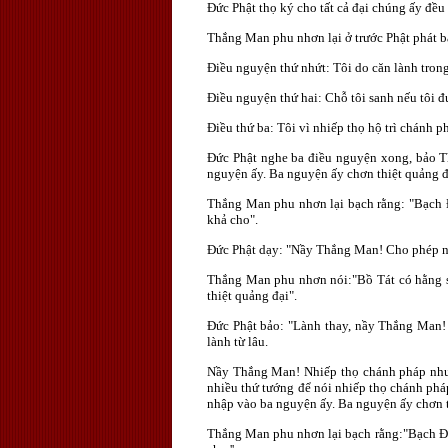
Ðức Phật thọ ký cho tất cả đại chúng ấy đề
Thắng Man phu nhơn lại ở trước Phật phát b
Ðiều nguyện thứ nhứt: Tôi do căn lành trong 
Ðiều nguyện thứ hai: Chỗ tôi sanh nếu tôi đ
Ðiều thứ ba: Tôi vì nhiếp thọ hộ trì chánh 
Ðức Phật nghe ba điều nguyện xong, bảo T
nguyện ấy. Ba nguyện ấy chơn thiệt quảng đ
Thắng Man phu nhơn lại bạch rằng: "Bạch 
khả cho".
Ðức Phật dạy: "Nầy Thắng Man! Cho phép n
Thắng Man phu nhơn nói:"Bồ Tát có hằng sa
thiệt quảng đại".
Ðức Phật bảo: "Lành thay, nầy Thắng Man! N
lành từ lâu.
Nầy Thắng Man! Nhiếp thọ chánh pháp như ng
nhiều thứ tướng để nói nhiếp thọ chánh ph
nhập vào ba nguyện ấy. Ba nguyện ấy chơn t
Thắng Man phu nhơn lại bạch rằng:"Bạch Ðứ