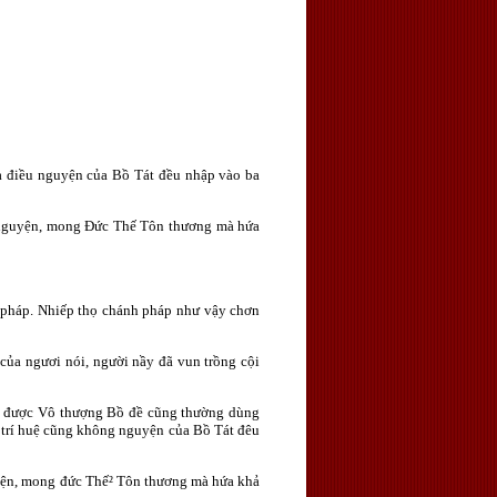
a điều nguyện của Bồ Tát đều nhập vào ba
i nguyện, mong Ðức Thế Tôn thương mà hứa
h pháp. Nhiếp thọ chánh pháp như vậy chơn
 của ngươi nói, người nầy đã vun trồng cội
 Ta được Vô thượng Bồ đề cũng thường dùng
 trí huệ cũng không nguyện của Bồ Tát đêu
uyện, mong đức Thế² Tôn thương mà hứa khả