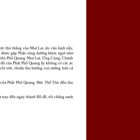
c thù thắng của Như Lai, do căn lành nầy,
ờng được gặp Phật cúng dường khen ngợi như
t hiệu Phổ Quang Như Lai, Ứng Cúng, Chánh
 độ của Phật Phổ Quang ấy không có các ác
cõi trời, thuần thọ hưởng vui sướng hơn cả
 của Phật Phổ Quang. Ðức Thế Tôn đều thọ
 nay đến ngày thành Bồ đề, tôi chẳng sanh