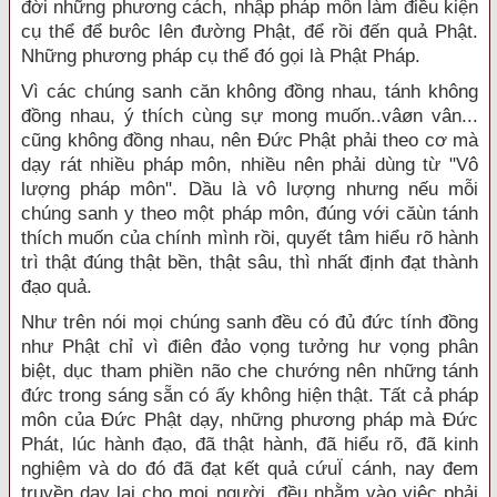
đời những phương cách, nhập pháp môn làm điều kiện
cụ thể để bưôc lên đường Phật, để rồi đến quả Phật.
Những phương pháp cụ thể đó gọi là Phật Pháp.
Vì các chúng sanh căn không đồng nhau, tánh không
đồng nhau, ý thích cùng sự mong muốn..vâøn vân...
cũng không đồng nhau, nên Đức Phật phải theo cơ mà
dạy rát nhiều pháp môn, nhiều nên phải dùng từ "Vô
lượng pháp môn". Dầu là vô lượng nhưng nếu mỗi
chúng sanh y theo một pháp môn, đúng với căùn tánh
thích muốn của chính mình rồi, quyết tâm hiểu rõ hành
trì thật đúng thật bền, thật sâu, thì nhất định đạt thành
đạo quả.
Như trên nói mọi chúng sanh đều có đủ đức tính đồng
như Phật chỉ vì điên đảo vọng tưởng hư vọng phân
biệt, dục tham phiền não che chướng nên những tánh
đức trong sáng sẵn có ấy không hiện thật. Tất cả pháp
môn của Đức Phật dạy, những phương pháp mà Đức
Phát, lúc hành đạo, đã thật hành, đã hiểu rõ, đã kinh
nghiệm và do đó đã đạt kết quả cứuÏ cánh, nay đem
truyền dạy lại cho mọi người, đều nhằm vào việc phải