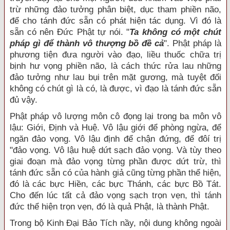
trừ những đảo tưởng phân biệt, dục tham phiền não,
để cho tánh đức sẵn có phát hiện tác dụng. Vì đó là
sẵn có nên Đức Phật tự nói. "
Ta không có một chút
pháp gì để thành vô thượng bồ đề cả
". Phật pháp là
phương tiện đưa người vào đạo, liều thuốc chữa trị
bịnh hư vọng phiền não, là cách thức rửa lau những
đảo tưởng như lau bụi trên mặt gương, mà tuyệt đối
không có chút gì là có, là được, vì đạo là tánh đức sẵn
đủ vậy.
Phật pháp vô lượng môn cô đọng lại trong ba môn vô
lậu: Giới, Định và Huệ. Vô lậu giới để phòng ngừa, để
ngăn đảo vọng. Vô lậu định để chận đứng, để đôí trị
"đảo vọng. Vô lậu huệ dứt sạch đảo vọng. Và tùy theo
giai đoạn mà đảo vọng từng phần được dứt trừ, thì
tánh đức sẵn có của hành giả cũng từng phần thể hiện,
đó là các bực Hiền, các bực Thánh, các bực Bồ Tát.
Cho đến lúc tất cả đảo vọng sạch trọn vẹn, thì tánh
đức thể hiện trọn vẹn, đó là quả Phật, là thành Phật.
Trong bộ Kinh Đại Bảo Tích nầy, nội dung không ngoài