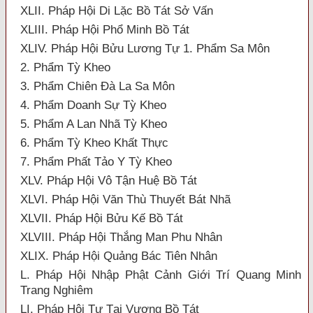
XLII. Pháp Hội Di Lặc Bồ Tát Sở Vấn
XLIII. Pháp Hội Phổ Minh Bồ Tát
XLIV. Pháp Hội Bửu Lương Tự 1. Phẩm Sa Môn
2. Phẩm Tỳ Kheo
3. Phẩm Chiên Đà La Sa Môn
4. Phẩm Doanh Sự Tỳ Kheo
5. Phẩm A Lan Nhã Tỳ Kheo
6. Phẩm Tỳ Kheo Khất Thực
7. Phẩm Phất Tảo Y Tỳ Kheo
XLV. Pháp Hội Vô Tận Huệ Bồ Tát
XLVI. Pháp Hội Văn Thù Thuyết Bát Nhã
XLVII. Pháp Hội Bửu Kế Bồ Tát
XLVIII. Pháp Hội Thắng Man Phu Nhân
XLIX. Pháp Hội Quảng Bác Tiên Nhân
L. Pháp Hội Nhập Phật Cảnh Giới Trí Quang Minh
Trang Nghiêm
LI. Pháp Hội Tự Tại Vương Bồ Tát