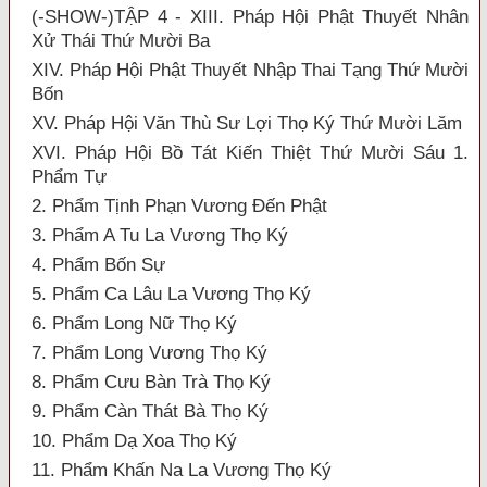
(-SHOW-)TẬP 4 - XIII. Pháp Hội Phật Thuyết Nhân
Xử Thái Thứ Mười Ba
XIV. Pháp Hội Phật Thuyết Nhập Thai Tạng Thứ Mười
Bốn
XV. Pháp Hội Văn Thù Sư Lợi Thọ Ký Thứ Mười Lăm
XVI. Pháp Hội Bồ Tát Kiến Thiệt Thứ Mười Sáu 1.
Phẩm Tự
2. Phẩm Tịnh Phạn Vương Đến Phật
3. Phẩm A Tu La Vương Thọ Ký
4. Phẩm Bốn Sự
5. Phẩm Ca Lâu La Vương Thọ Ký
6. Phẩm Long Nữ Thọ Ký
7. Phẩm Long Vương Thọ Ký
8. Phẩm Cưu Bàn Trà Thọ Ký
9. Phẩm Càn Thát Bà Thọ Ký
10. Phẩm Dạ Xoa Thọ Ký
11. Phẩm Khấn Na La Vương Thọ Ký