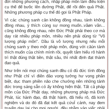
đời những phương cách, nhập pháp môn làm điều kiện
cụ thể để bưôc lên đường Phật, để rồi đến quả Phật.
Những phương pháp cụ thể đó gọi là Phật Pháp.
Vì các chúng sanh căn không đồng nhau, tánh không
đồng nhau, ý thích cùng sự mong muốn..vâøn vân...
cũng không đồng nhau, nên Đức Phật phải theo cơ mà
dạy rát nhiều pháp môn, nhiều nên phải dùng từ "Vô
lượng pháp môn". Dầu là vô lượng nhưng nếu mỗi
chúng sanh y theo một pháp môn, đúng với căùn tánh
thích muốn của chính mình rồi, quyết tâm hiểu rõ hành
trì thật đúng thật bền, thật sâu, thì nhất định đạt thành
đạo quả.
Như trên nói mọi chúng sanh đều có đủ đức tính đồng
như Phật chỉ vì điên đảo vọng tưởng hư vọng phân
biệt, dục tham phiền não che chướng nên những tánh
đức trong sáng sẵn có ấy không hiện thật. Tất cả pháp
môn của Đức Phật dạy, những phương pháp mà Đức
Phát, lúc hành đạo, đã thật hành, đã hiểu rõ, đã kinh
nghiệm và do đó đã đạt kết quả cứuÏ cánh, nay đem
truyền dạy lại cho mọi người, đều nhằm vào việc phải