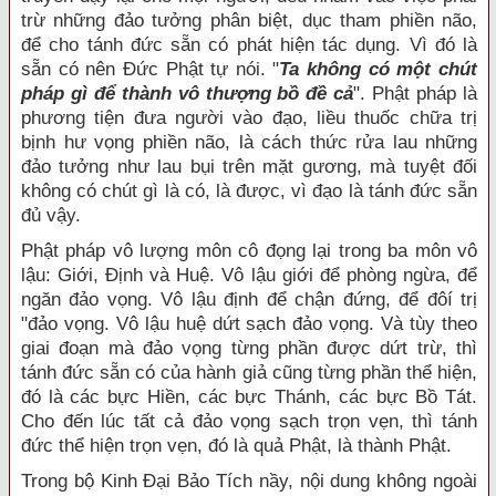
trừ những đảo tưởng phân biệt, dục tham phiền não,
để cho tánh đức sẵn có phát hiện tác dụng. Vì đó là
sẵn có nên Đức Phật tự nói. "
Ta không có một chút
pháp gì để thành vô thượng bồ đề cả
". Phật pháp là
phương tiện đưa người vào đạo, liều thuốc chữa trị
bịnh hư vọng phiền não, là cách thức rửa lau những
đảo tưởng như lau bụi trên mặt gương, mà tuyệt đối
không có chút gì là có, là được, vì đạo là tánh đức sẵn
đủ vậy.
Phật pháp vô lượng môn cô đọng lại trong ba môn vô
lậu: Giới, Định và Huệ. Vô lậu giới để phòng ngừa, để
ngăn đảo vọng. Vô lậu định để chận đứng, để đôí trị
"đảo vọng. Vô lậu huệ dứt sạch đảo vọng. Và tùy theo
giai đoạn mà đảo vọng từng phần được dứt trừ, thì
tánh đức sẵn có của hành giả cũng từng phần thể hiện,
đó là các bực Hiền, các bực Thánh, các bực Bồ Tát.
Cho đến lúc tất cả đảo vọng sạch trọn vẹn, thì tánh
đức thể hiện trọn vẹn, đó là quả Phật, là thành Phật.
Trong bộ Kinh Đại Bảo Tích nầy, nội dung không ngoài