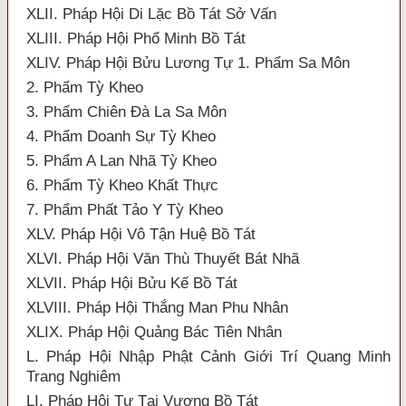
XLII. Pháp Hội Di Lặc Bồ Tát Sở Vấn
XLIII. Pháp Hội Phổ Minh Bồ Tát
XLIV. Pháp Hội Bửu Lương Tự 1. Phẩm Sa Môn
2. Phẩm Tỳ Kheo
3. Phẩm Chiên Đà La Sa Môn
4. Phẩm Doanh Sự Tỳ Kheo
5. Phẩm A Lan Nhã Tỳ Kheo
6. Phẩm Tỳ Kheo Khất Thực
7. Phẩm Phất Tảo Y Tỳ Kheo
XLV. Pháp Hội Vô Tận Huệ Bồ Tát
XLVI. Pháp Hội Văn Thù Thuyết Bát Nhã
XLVII. Pháp Hội Bửu Kế Bồ Tát
XLVIII. Pháp Hội Thắng Man Phu Nhân
XLIX. Pháp Hội Quảng Bác Tiên Nhân
L. Pháp Hội Nhập Phật Cảnh Giới Trí Quang Minh
Trang Nghiêm
LI. Pháp Hội Tự Tại Vương Bồ Tát