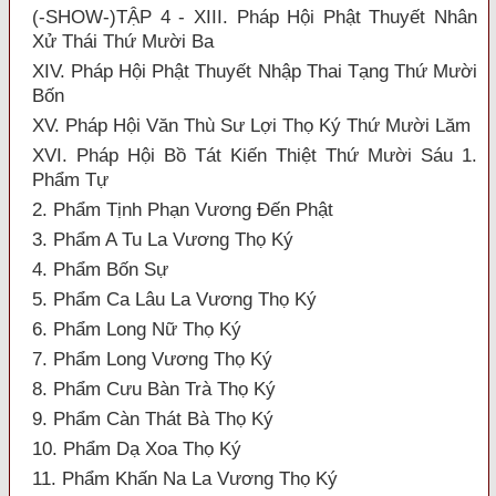
(-SHOW-)TẬP 4 - XIII. Pháp Hội Phật Thuyết Nhân
Xử Thái Thứ Mười Ba
XIV. Pháp Hội Phật Thuyết Nhập Thai Tạng Thứ Mười
Bốn
XV. Pháp Hội Văn Thù Sư Lợi Thọ Ký Thứ Mười Lăm
XVI. Pháp Hội Bồ Tát Kiến Thiệt Thứ Mười Sáu 1.
Phẩm Tự
2. Phẩm Tịnh Phạn Vương Đến Phật
3. Phẩm A Tu La Vương Thọ Ký
4. Phẩm Bốn Sự
5. Phẩm Ca Lâu La Vương Thọ Ký
6. Phẩm Long Nữ Thọ Ký
7. Phẩm Long Vương Thọ Ký
8. Phẩm Cưu Bàn Trà Thọ Ký
9. Phẩm Càn Thát Bà Thọ Ký
10. Phẩm Dạ Xoa Thọ Ký
11. Phẩm Khấn Na La Vương Thọ Ký