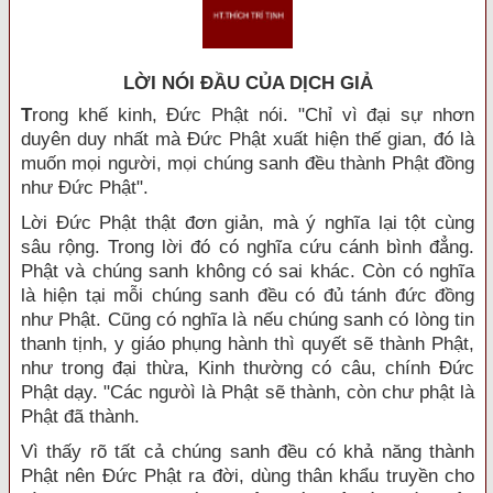
LỜI NÓI ÐẦU CỦA DỊCH GIẢ
T
rong khế kinh, Đức Phật nói. "Chỉ vì đại sự nhơn
duyên duy nhất mà Đức Phật xuất hiện thế gian, đó là
muốn mọi người, mọi chúng sanh đều thành Phật đồng
như Đức Phật".
Lời Đức Phật thật đơn giản, mà ý nghĩa lại tột cùng
sâu rộng. Trong lời đó có nghĩa cứu cánh bình đẳng.
Phật và chúng sanh không có sai khác. Còn có nghĩa
là hiện tại mỗi chúng sanh đều có đủ tánh đức đồng
như Phật. Cũng có nghĩa là nếu chúng sanh có lòng tin
thanh tịnh, y giáo phụng hành thì quyết sẽ thành Phật,
như trong đại thừa, Kinh thường có câu, chính Đức
Phật dạy. "Các ngưòì là Phật sẽ thành, còn chư phật là
Phật đã thành.
Vì thấy rõ tất cả chúng sanh đều có khả năng thành
Phật nên Đức Phật ra đời, dùng thân khẩu truyền cho