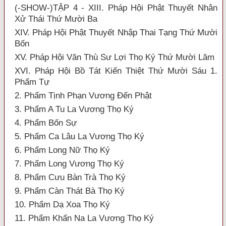
(-SHOW-)TẬP 4 - XIII. Pháp Hội Phật Thuyết Nhân
Xử Thái Thứ Mười Ba
XIV. Pháp Hội Phật Thuyết Nhập Thai Tạng Thứ Mười
Bốn
XV. Pháp Hội Văn Thù Sư Lợi Thọ Ký Thứ Mười Lăm
XVI. Pháp Hội Bồ Tát Kiến Thiệt Thứ Mười Sáu 1.
Phẩm Tự
2. Phẩm Tịnh Phạn Vương Đến Phật
3. Phẩm A Tu La Vương Thọ Ký
4. Phẩm Bốn Sự
5. Phẩm Ca Lâu La Vương Thọ Ký
6. Phẩm Long Nữ Thọ Ký
7. Phẩm Long Vương Thọ Ký
8. Phẩm Cưu Bàn Trà Thọ Ký
9. Phẩm Càn Thát Bà Thọ Ký
10. Phẩm Dạ Xoa Thọ Ký
11. Phẩm Khấn Na La Vương Thọ Ký