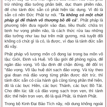
trừ những đảo tưởng phân biệt, dục tham phiền não,
để cho tánh đức sẵn có phát hiện tác dụng. Vì đó là
sẵn có nên Đức Phật tự nói. "
Ta không có một chút
pháp gì để thành vô thượng bồ đề cả
". Phật pháp là
phương tiện đưa người vào đạo, liều thuốc chữa trị
bịnh hư vọng phiền não, là cách thức rửa lau những
đảo tưởng như lau bụi trên mặt gương, mà tuyệt đối
không có chút gì là có, là được, vì đạo là tánh đức sẵn
đủ vậy.
Phật pháp vô lượng môn cô đọng lại trong ba môn vô
lậu: Giới, Định và Huệ. Vô lậu giới để phòng ngừa, để
ngăn đảo vọng. Vô lậu định để chận đứng, để đôí trị
"đảo vọng. Vô lậu huệ dứt sạch đảo vọng. Và tùy theo
giai đoạn mà đảo vọng từng phần được dứt trừ, thì
tánh đức sẵn có của hành giả cũng từng phần thể hiện,
đó là các bực Hiền, các bực Thánh, các bực Bồ Tát.
Cho đến lúc tất cả đảo vọng sạch trọn vẹn, thì tánh
đức thể hiện trọn vẹn, đó là quả Phật, là thành Phật.
Trong bộ Kinh Đại Bảo Tích nầy, nội dung không ngoài