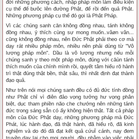
đời những phương cách, nhập pháp môn làm điều kiện
cụ thể để bưôc lên đường Phật, để rồi đến quả Phật.
Những phương pháp cụ thể đó gọi là Phật Pháp.
Vì các chúng sanh căn không đồng nhau, tánh không
đồng nhau, ý thích cùng sự mong muốn..vâøn vân...
cũng không đồng nhau, nên Đức Phật phải theo cơ mà
dạy rát nhiều pháp môn, nhiều nên phải dùng từ "Vô
lượng pháp môn". Dầu là vô lượng nhưng nếu mỗi
chúng sanh y theo một pháp môn, đúng với căùn tánh
thích muốn của chính mình rồi, quyết tâm hiểu rõ hành
trì thật đúng thật bền, thật sâu, thì nhất định đạt thành
đạo quả.
Như trên nói mọi chúng sanh đều có đủ đức tính đồng
như Phật chỉ vì điên đảo vọng tưởng hư vọng phân
biệt, dục tham phiền não che chướng nên những tánh
đức trong sáng sẵn có ấy không hiện thật. Tất cả pháp
môn của Đức Phật dạy, những phương pháp mà Đức
Phát, lúc hành đạo, đã thật hành, đã hiểu rõ, đã kinh
nghiệm và do đó đã đạt kết quả cứuÏ cánh, nay đem
truyền dạy lại cho mọi người, đều nhằm vào việc phải