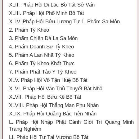
XLII. Pháp Hội Di Lặc Bồ Tát Sở Vấn
XLIII. Pháp Hội Phổ Minh Bồ Tát
XLIV. Pháp Hội Bửu Lương Tự 1. Phẩm Sa Môn
2. Phẩm Tỳ Kheo
3. Phẩm Chiên Đà La Sa Môn
4. Phẩm Doanh Sự Tỳ Kheo
5. Phẩm A Lan Nhã Tỳ Kheo
6. Phẩm Tỳ Kheo Khất Thực
7. Phẩm Phất Tảo Y Tỳ Kheo
XLV. Pháp Hội Vô Tận Huệ Bồ Tát
XLVI. Pháp Hội Văn Thù Thuyết Bát Nhã
XLVII. Pháp Hội Bửu Kế Bồ Tát
XLVIII. Pháp Hội Thắng Man Phu Nhân
XLIX. Pháp Hội Quảng Bác Tiên Nhân
L. Pháp Hội Nhập Phật Cảnh Giới Trí Quang Minh
Trang Nghiêm
LI. Pháp Hội Tự Tại Vương Bồ Tát