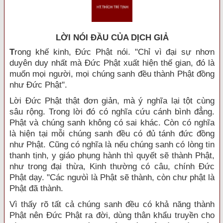
LỜI NÓI ÐẦU CỦA DỊCH GIẢ
T
rong khế kinh, Đức Phật nói. "Chỉ vì đại sự nhơn
duyên duy nhất mà Đức Phật xuất hiện thế gian, đó là
muốn mọi người, mọi chúng sanh đều thành Phật đồng
như Đức Phật".
Lời Đức Phật thật đơn giản, mà ý nghĩa lại tột cùng
sâu rộng. Trong lời đó có nghĩa cứu cánh bình đẳng.
Phật và chúng sanh không có sai khác. Còn có nghĩa
là hiện tại mỗi chúng sanh đều có đủ tánh đức đồng
như Phật. Cũng có nghĩa là nếu chúng sanh có lòng tin
thanh tịnh, y giáo phụng hành thì quyết sẽ thành Phật,
như trong đại thừa, Kinh thường có câu, chính Đức
Phật dạy. "Các ngưòì là Phật sẽ thành, còn chư phật là
Phật đã thành.
Vì thấy rõ tất cả chúng sanh đều có khả năng thành
Phật nên Đức Phật ra đời, dùng thân khẩu truyền cho