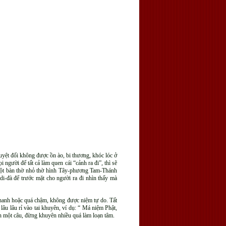
tuyệt đối không được ồn ào, bi thương, khóc lóc ở
gười để tất cả làm quen cái “cảnh ra đi”, thì sẽ
 một bàn thờ nhỏ thờ hình Tây-phương Tam-Thánh
i-đà để trước mặt cho người ra đi nhìn thấy mà
nhanh hoặc quá chậm, không được niệm tự do. Tất
u lâu rỉ vào tai khuyên, ví dụ: “ Má niệm Phật,
ên một câu, đừng khuyên nhiều quá làm loạn tâm.