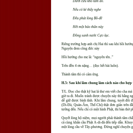
Dưới cứu khổ tam đồ.
Nếu có kẻ thấy nghe
Đều phát lòng Bồ-đề
Hết một báo thân này
Đồng sanh nước Cực-lạc.
Riêng trường hợp anh chị Hai thì sau khi hồi hướ
Nguyện đem công đức này
Hồi hướng cho mẹ là: “nguyên tên..”
Trên đền 4 ơn nặng… (đọc hết bài luôn).
Thành tâm thì có cảm ứng.
H.5: Sau khi lâm chung làm cách nào cho hợp 
T/L: Đọc cho thật kỹ hai lá thư em viết cho cha má
giờ ra đi. Muốn tránh được chuyện này thì hằng ng
dễ giữ được bình tĩnh. Khi lâm chung, tuyệt đối
(Di-Đà, Quán-Âm, Thế-Chí) thật đơn giản trên đầ
tưởng đến. Nếu chỉ có một hình Phật, thì bàn thờ p
Quyết lòng hộ niệm, mọi người phải thành tâm ch
cả cùng khẩn cầu Phật A-di-đà đến tiếp dẫn. Khuy
một lòng cầu về Tây-phương. Đừng nghĩ chuyện gì 