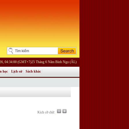
026, 04:34:00 (GMT+7)25 Tháng 6 Năm Bính Ngọ (ÂL)
n học
Lịch sử
Sách khác
Kích cỡ chữ: