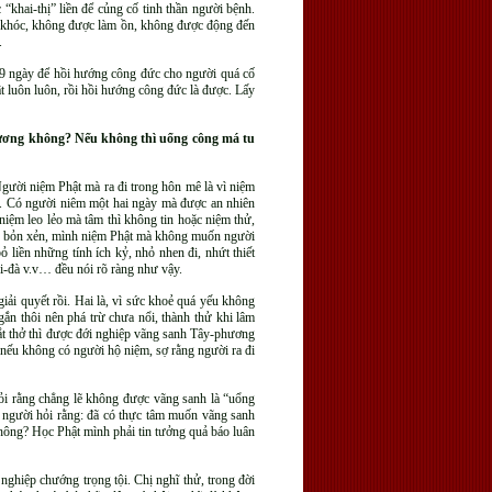
 “khai-thị” liền để củng cố tinh thần người bệnh.
an khóc, không được làm ồn, không được động đến
.
 49 ngày để hồi hướng công đức cho người quá cố
t luôn luôn, rồi hồi hướng công đức là được. Lấy
hương không? Nếu không thì uổng công má tu
Người niệm Phật mà ra đi trong hôn mê là vì niệm
. Có người niêm một hai ngày mà được an nhiên
 niệm leo lẻo mà tâm thì không tin hoặc niệm thử,
ỷ, bỏn xẻn, mình niệm Phật mà không muốn người
liền những tính ích kỷ, nhỏ nhen đi, nhứt thiết
i-đà v.v… đều nói rõ ràng như vậy.
iải quyết rồi. Hai là, vì sức khoẻ quá yếu không
gắn thôi nên phá trừ chưa nổi, thành thử khi lâm
ắt thở thì được đới nghiệp vãng sanh Tây-phương
 nếu không có người hộ niệm, sợ rằng người ra đi
ỏi rằng chẳng lẽ không được vãng sanh là “uổng
i người hỏi rằng: đã có thực tâm muốn vãng sanh
không? Học Phật mình phải tin tưởng quả báo luân
nghiệp chướng trọng tội. Chị nghĩ thử, trong đời