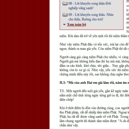
P
08 - Lời khuyên song thân-Đới
v
nghiệp vãng sanh!
í
k
09 - Lời khuyên song thân- Nhìn
t
cho thấu, Buông cho trót!
P
Xem toàn bộ
t
N
niệm. Khi tâm đã trở về yên tịnh rồi thì niệm thầm
Như vậy niệm Phật đâu có tốn sức, trái lại còn 
ngon, thành ra mau già yếu. Còn niệm Phật thì tất
Người càng già càng niệm Phật cho nhiều, vì càng 
Người già mà không hiểu đạo thì họ mù mịt, không 
đâm ra cáu kỉnh, khó chịu, tức giận... Nay gặp p
không còn lo sợ gì cả. Như vậy, yếu sức thì niệm 
chứng minh điều này rồi, sao không chịu nghe theo
H.3: “Má của anh Hai em già lắm rồi, nằm im 
T/L: Một người đến tuổi già yếu, gần kề ngày mãn 
nằm một chỗ tính từng ngày từng giờ ra đi, thì đờ
điện chớp!
Khi ở thời điểm bị dồn vào đường cùng, con người 
thọ Phật pháp, rất dễ nhiếp tâm niệm Phật. Ngoại 
Phật, họ rất dễ được vãng sanh về với Phật. Trong
lâm chung người đó thành tâm niệm được “A-di-đà 
chắn như vậy.