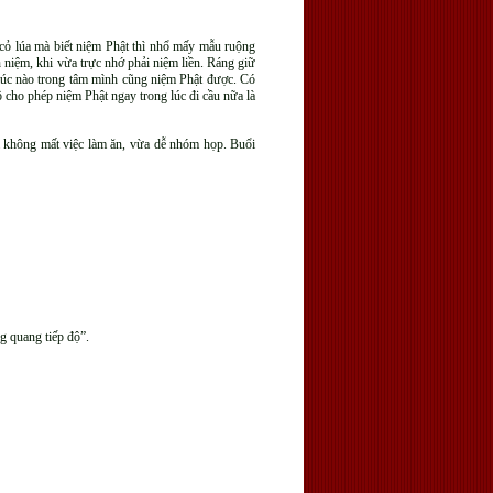
cỏ lúa mà biết niệm Phật thì nhổ mấy mẫu ruộng
 niệm, khi vừa trực nhớ phải niệm liền. Ráng giữ
 lúc nào trong tâm mình cũng niệm Phật được. Có
cho phép niệm Phật ngay trong lúc đi cầu nữa là
vừa không mất việc làm ăn, vừa dễ nhóm họp. Buổi
g quang tiếp độ”.