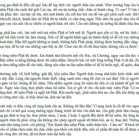
rong gia đình là điều rất quý báu để kịp thời cứu người thân của mình. Như trường hợp của 
iệm Phật cầu sanh thế giới Cực-lạc, thì em tin tưởng chắc chắn sẽ thành công. Vì sao? Vì bác hồ
 căn phúc đức của bác rất lớn, nên mới khiến chị viết thư hỏi em để vào giờ phút cuối cuộc đ
 khuyến khích, thành tâm tin Phật thì tự nhiên có cảm ứng ngay. Nếu anh chị quyết tâm cứu
gày sau của anh chị tự nhiên có người khác tới cứu. Còn nếu không tin tưởng thì đành chịu thu
 phải hao sức, bác mệt mỏi mà niệm Phật sẽ bớt mệt đi. Người quá yếu có lúc mê lúc tỉnh, kh
ê bất tỉnh trước lúc lâm chung. Nếu cứ để người bệnh ngủ im thiêm thiếp sẽ dễ rơi vào những
ó thoát thân. Hầu hết người không tu hành, không hiểu Phật pháp, không được hướng dẫn vãng 
n lựa, dễ bị rơi vào những cạm bẩy ác dữ. Chui vào đó rồi thì thua luôn, không cứu ra được!.
 lòng niệm Phật thì được. Em thành tâm khuyên anh chị Hai, chị Chương, ngay sau khi đọc x
ác niệm ra tiếng không được thì niệm thầm, khuyên bác cứ một lòng tưởng Phật A-di-đà, cầu Ph
ẹ theo tiếng niệm để cho tỉnh, đừng nên nằm im lìm niệm thầm sẽ dễ bị buồn ngủ, dễ quên, thà
 thường mắc cỡ, lười biếng, giãi đãi, khó niệm lắm. Người thân trong nhà luôn luôn nhắc nh
ến tiếp dẫn. Lòng cầu nguyện khẩn thiết, vãng sanh sớm càng tốt chứ có sao đâu! Tất cả ngườ
hời gian và lực lượng để hộ niệm. Nếu nhiều người cùng hộ niệm thì nên có cái khánh để giữ 
nh. Ngày nào cũng thay phiên nhau hộ niệm. Em sẽ gởi về cho chị một máy niệm Phật. Có m
gắng thức để niệm Phật và nghĩ tới Phật. Khi muốn ngủ, phải niệm liên tục cho đến khi thiếp n
vững như vậy, sẽ thấy khoẻ lại, tỉnh táo lại liền.
i mấy vị thầy cúng tới tụng kinh cầu an. Không tốt lắm đâu! Vì tụng kinh là cốt để cho người 
inh chỉ có kết quả trong những ngày tháng trước đó khi còn tỉnh táo, còn giây phút lâm chung 
ong gia đình tụ họp lại, thay phiên nhau, 1 hoặc 2 hoặc 3 người đều được để hộ niệm, lấy lòng th
người thân thì phải cứng rắn không cho phép người ngoài tới thăm hỏi, an ủi, than thở. Nhữn
một tấm bảng trước cửa phòng “Xin thành tâm niệm Phật, miễn thăm hỏi - Cảm ơn”. Khách khứ
ếu số phần chưa mãn thì chắc chắn qua khỏi cơn bệnh liền, nếu số phần đã mãn thì dễ được an
t công đức rất lớn, đã trả được một đại hiếu vậy.