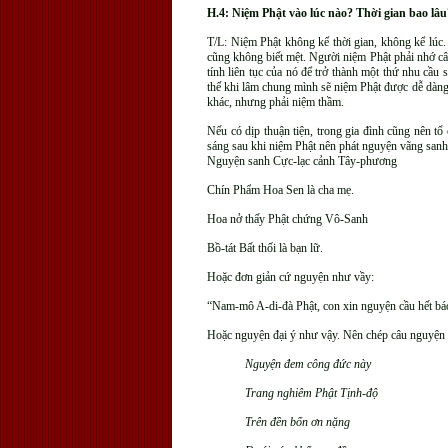
H.4: Niệm Phật vào lúc nào? Thời gian bao lâu
T/L: Niệm Phật không kể thời gian, không kể lúc
cũng không biết mệt. Người niệm Phật phải nhớ câu
tính liên tục của nó để trở thành một thứ nhu cầ
thế khi lâm chung mình sẽ niệm Phật được dễ dàng
khác, nhưng phải niệm thầm.
Nếu có dịp thuận tiện, trong gia đình cũng nên tổ
sáng sau khi niệm Phật nên phát nguyện vãng sanh,
Nguyện sanh Cực-lạc cảnh Tây-phương
Chín Phẩm Hoa Sen là cha mẹ.
Hoa nở thấy Phật chứng Vô-Sanh
Bồ-tát Bất thối là bạn lữ.
Hoặc đơn giản cứ nguyện như vầy:
“Nam-mô A-di-đà Phật, con xin nguyện cầu hết bá
Hoặc nguyện đại ý như vậy. Nên chép câu nguyện t
Nguyện đem công đức này
Trang nghiêm Phật Tịnh-độ
Trên đền bốn ơn nặng