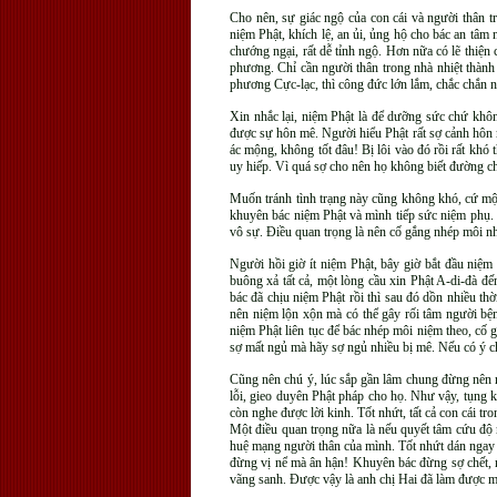
Cho nên, sự giác ngộ của con cái và người thân t
niệm Phật, khích lệ, an ủi, ủng hộ cho bác an tâm n
chướng ngại, rất dễ tỉnh ngộ. Hơn nữa có lẽ thiện
phương. Chỉ cần người thân trong nhà nhiệt thành
phương Cực-lạc, thì công đức lớn lắm, chắc chắn n
Xin nhắc lại, niệm Phật là để dưỡng sức chứ không
được sự hôn mê. Người hiểu Phật rất sợ cảnh hôn m
ác mộng, không tốt đâu! Bị lôi vào đó rồi rất kh
uy hiếp. Vì quá sợ cho nên họ không biết đường chọ
Muốn tránh tình trạng này cũng không khó, cứ một
khuyên bác niệm Phật và mình tiếp sức niệm phụ. B
vô sự. Điều quan trọng là nên cố gắng nhép môi nh
Người hồi giờ ít niệm Phật, bây giờ bắt đầu niệm
buông xả tất cả, một lòng cầu xin Phật A-di-đà đ
bác đã chịu niệm Phật rồi thì sau đó dồn nhiều t
nên niệm lộn xộn mà có thể gây rối tâm người bệ
niệm Phật liên tục để bác nhép môi niệm theo, cố 
sợ mất ngủ mà hãy sợ ngủ nhiều bị mê. Nếu có ý chí 
Cũng nên chú ý, lúc sắp gần lâm chung đừng nên mờ
lỗi, gieo duyên Phật pháp cho họ. Như vậy, tụng k
còn nghe được lời kinh. Tốt nhứt, tất cả con cái tr
Một điều quan trọng nữa là nếu quyết tâm cứu độ 
huệ mạng người thân của mình. Tốt nhứt dán ngay 
đừng vị nể mà ân hận! Khuyên bác đừng sợ chết, n
vãng sanh. Được vậy là anh chị Hai đã làm được mộ