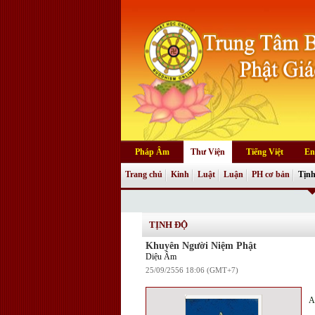
Pháp Âm
Thư Viện
Tiếng Việt
En
Trang chủ
Kinh
Luật
Luận
PH cơ bản
Tịnh
TỊNH ĐỘ
Khuyên Người Niệm Phật
Diệu Âm
25/09/2556 18:06 (GMT+7)
A