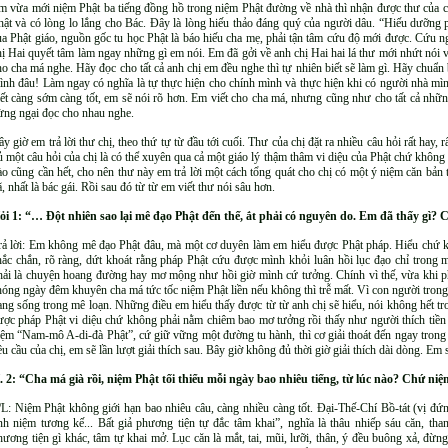
m vừa mới niệm Phật ba tiếng đồng hồ trong niệm Phật đường về nhà thì nhận được thư của ch
hật và có lòng lo lắng cho Bác. Đây là lòng hiếu thảo đáng quý của người dâu. “Hiếu dưỡng p
ủa Phật giáo, nguồn gốc tu học Phật là báo hiếu cha mẹ, phải tận tâm cứu độ mới được. Cứu n
hị Hai quyết tâm làm ngay những gì em nói. Em đã gởi về anh chị Hai hai lá thư mới nhứt nói 
ho cha má nghe. Hãy đọc cho tất cả anh chị em đều nghe thì tự nhiên biết sẽ làm gì. Hãy chuẩ
ình đâu! Làm ngay có nghĩa là tự thực hiện cho chính mình và thực hiện khi có người nhà mìn
iết càng sớm càng tốt, em sẽ nói rõ hơn. Em viết cho cha má, nhưng cũng như cho tất cả nhữn
ừng ngại đọc cho nhau nghe.
ây giờ em trả lời thư chị, theo thứ tự từ đầu tới cuối. Thư của chị đặt ra nhiều câu hỏi rất hay, r
ủ một câu hỏi của chị là có thể xuyên qua cả một giáo lý thậm thâm vi diệu của Phật chứ không p
ào cũng cần hết, cho nên thư này em trả lời một cách tổng quát cho chị có một ý niệm căn bản 
ã, nhất là bác gái. Rồi sau đó từ từ em viết thư nói sâu hơn.
ỏi 1: “… Đột nhiên sao lại mê đạo Phật đến thế, ắt phải có nguyên do. Em đã thấy gì?
rả lời: Em không mê đạo Phật đâu, mà một cơ duyên làm em hiểu được Phật pháp. Hiểu chứ k
hắc chắn, rõ ràng, dứt khoát rằng pháp Phật cứu được mình khỏi luân hồi lục đạo chỉ trong
hải là chuyện hoang đường hay mơ mộng như hồi giờ mình cứ tưởng. Chính vì thế, vừa khi 
hóng ngày đêm khuyên cha má tức tốc niệm Phật liền nếu không thì trễ mất. Vì con người trong
ang sống trong mê loạn. Những điều em hiểu thấy được từ từ anh chị sẽ hiểu, nói không hết tr
ược pháp Phật vi diệu chứ không phải nằm chiêm bao mơ tưởng rồi thấy như người thích tiền m
iệm “Nam-mô A-di-đà Phật”, cứ giữ vững một đường tu hành, thì cơ giải thoát đến ngay tron
êu cầu của chị, em sẽ lần lượt giải thích sau. Bây giờ không đủ thời giờ giải thích dài dòng. Em
. 2: “Cha má già rồi, niệm Phật tối thiểu mỗi ngày bao nhiêu tiếng, từ lúc nào? Chứ n
/L: Niệm Phật không giới hạn bao nhiêu câu, càng nhiều càng tốt. Đại-Thế-Chí Bồ-tát (vị đứn
ịnh niệm tương kế... Bất giả phương tiện tự đắc tâm khai”, nghĩa là thâu nhiếp sáu căn, tha
hương tiện gì khác, tâm tự khai mở. Lục căn là mắt, tai, mũi, lưỡi, thân, ý đều buông xả, đừn