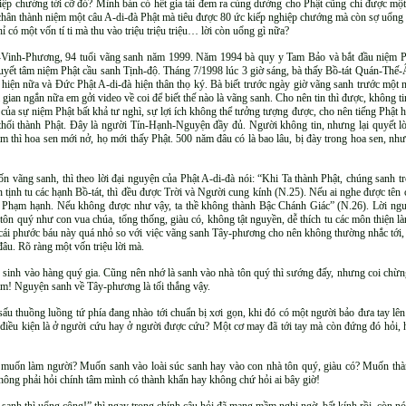
ghiệp chướng tới cỡ đó? Mình bán có hết gia tài đem ra cúng dường cho Phật cũng chỉ được mộ
 chân thành niệm một câu A-di-đà Phật mà tiêu được 80 ức kiếp nghiệp chướng mà còn sợ uổn
ỉ có một vốn tí ti mà thu vào triệu triệu triệu… lời còn uổng gì nữa?
u-Vinh-Phương, 94 tuổi vãng sanh năm 1999. Năm 1994 bà quy y Tam Bảo và bắt đầu niệm Ph
uyết tâm niệm Phật cầu sanh Tịnh-độ. Tháng 7/1998 lúc 3 giờ sáng, bà thấy Bồ-tát Quán-Thế
 hiện nữa và Đức Phật A-di-đà hiện thân thọ ký. Bà biết trước ngày giờ vãng sanh trước một 
gian ngắn nữa em gởi video về coi để biết thế nào là vãng sanh. Cho nên tin thì được, không t
c của sự niệm Phật bất khả tư nghì, sự lợi ích không thể tưởng tượng được, cho nên tiếng Ph
thối thành Phật. Đây là người Tín-Hạnh-Nguyện đầy đủ. Người không tin, nhưng lại quyết l
 thì hoa sen mới nở, họ mới thấy Phật. 500 năm đâu có là bao lâu, bị đày trong hoa sen, n
vãng sanh, thì theo lời đại nguyện của Phật A-di-đà nói: “Khi Ta thành Phật, chúng sanh t
nh tịnh tu các hạnh Bồ-tát, thì đều được Trời và Người cung kính (N.25). Nếu ai nghe được tên
ng Phạm hạnh. Nếu không được như vậy, ta thề không thành Bậc Chánh Giác” (N.26). Lời nguy
 tôn quý như con vua chúa, tổng thống, giàu có, không tật nguyền, dễ thích tu các môn thiện 
Vì cái phước báu này quá nhỏ so với việc vãng sanh Tây-phương cho nên không thường nhắc tới,
âu. Rõ ràng một vốn triệu lời mà.
ũng sinh vào hàng quý gia. Cũng nên nhớ là sanh vào nhà tôn quý thì sướng đấy, nhưng coi chừn
am! Nguyện sanh về Tây-phương là tối thắng vậy.
sấu thuồng luồng tứ phía đang nhào tới chuẩn bị xơi gọn, khi đó có một người bảo đưa tay lê
i điều kiện là ở người cứu hay ở người được cứu? Một cơ may đã tới tay mà còn đứng đó hỏi, 
 muốn làm người? Muốn sanh vào loài súc sanh hay vào con nhà tôn quý, giàu có? Muốn thà
ng phải hỏi chính tâm mình có thành khẩn hay không chứ hỏi ai bây giờ!