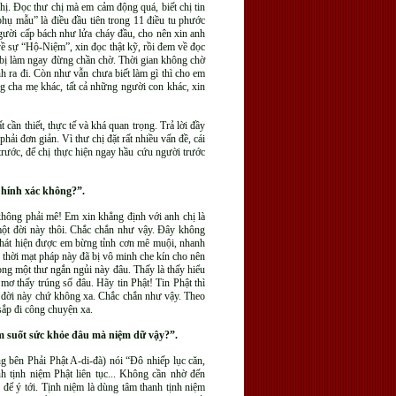
ị. Đọc thư chị mà em cảm động quá, biết chị tin
hụ mẫu” là điều đầu tiên trong 11 điều tu phước
gười cấp bách như lửa cháy đầu, cho nên xin anh
về sự “Hộ-Niệm”, xin đọc thật kỹ, rồi đem về đọc
n bị làm ngay đừng chần chờ. Thời gian không chờ
h ra đi. Còn như vẫn chưa biết làm gì thì cho em
g cha mẹ khác, tất cả những người con khác, xin
ất cần thiết, thực tế và khá quan trọng. Trả lời đầy
hải đơn giản. Vì thư chị đặt rất nhiều vấn đề, cái
trước, để chị thực hiện ngay hầu cứu người trước
 Chính xác không?”.
hông phải mê! Em xin khẳng định với anh chị là
 một đời này thôi. Chắc chắn như vậy. Đây không
phát hiện được em bừng tỉnh cơn mê muội, nhanh
 thời mạt pháp này đã bị vô minh che kín cho nên
ong một thư ngắn ngủi này đâu. Thấy là thấy hiểu
ơ thấy trúng số đâu. Hãy tin Phật! Tin Phật thì
g đời này chứ không xa. Chắc chắn như vậy. Theo
 sắp đi công chuyện xa.
iệm suốt sức khỏe đâu mà niệm dữ vậy?”.
g bên Phải Phật A-di-đà) nói “Đô nhiếp lục căn,
nh tịnh niệm Phật liên tục... Không cần nhờ đến
g để ý tới. Tịnh niệm là dùng tâm thanh tịnh niệm