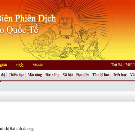
Thứ Sáu, 7/8/2
glish
中文
Mobile
 độ
Thiền học
Mật tông
Đời sống - Xã hội
Đạo đức - Tâm lý học
Triết học
Vă
nh chị Hai kính thương,