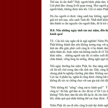
Thế nào là cần thiết? Thấy người bệnh phân tâm, lo
Giờ phút lâm chung là tối quan trọng. Mọi người 
người bệnh, không được kêu tên. Chỉ có niệm Phật mà
Dù cho người có được vãng sanh hay không, người 
giải trừ ách nạn, siêu sanh Tịnh-độ. Nhất thiết k
tâm thành ra cầu nguyện cho nguời thân, đó là trả c
H.6: Nếu những ngày tỉnh táo má niệm, đến l
hành quá!
T/L: Câu hỏi này nghe rất là ngộ nghĩnh! Niệm Phậ
Phật không thành tâm nên không tương ưng với q
tỉnh táo đến giây phút cuối cùng là vì họ thành t
niệm thăm dò, hoặc niệm mà không muốn đi về Tây
khác niệm… những người này dù có niệm suốt đời 
chân thành, vững lòng tin tưởng, đừng nghi ngờ n
Nếu ngày thường bác niệm Phật, lúc đau nặng niệm
cất lời nổi chứ trong tâm vẫn tỉnh táo. Đây cũng 
chung phải bị nghiệp chướng phá đám. Không sao! 
Cực-lạc ở phẩm hạ, nghĩa là cũng được chứng bất t
không đủ sức tự chống chọi với oan gia trái chủ đâ
“Nếu không thì “uổng” công má tu hành quá!”. Ý 
công tu” thì bây giờ làm ác cho đã nư à? Đi Cực-
không? Nếu thực tâm thì nên đổi lại là: dù cho k
hồi, nhân quả quả nhân không thể sai chạy được. Á
Niệm Phật dù sao đi nữa cũng là một đại thiện ngh