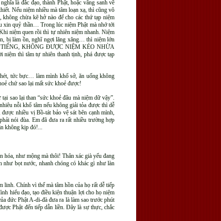
 nghĩa là đắc đạo, thành Phật, hoặc vãng sanh về
thiết. Nếu niệm nhiều mà tâm loạn xạ, thì cũng vô
c, không chừa kẽ hở nào để cho các thứ tạp niệm
ầu xin quỷ thần… Trong lúc niệm Phật mà nhớ tới
 Khi niệm quen rồi thì tự nhiên niệm nhanh. Niệm
ạn, bị làm ồn, nghĩ ngợi lăng xăng… thì niệm lớn
ÀNG TỪNG TIẾNG, KHÔNG ĐƯỢC NIỆM KÉO NHỪA
 niệm thì tâm tự nhiên thanh tịnh, phá được tạp
 ghét, tức bực… làm mình khổ sở, ăn uống không
khoẻ chứ sao lại mất sức khoẻ được!
 tại sao lại than “sức khoẻ đâu mà niệm dữ vậy”.
nhiêu nỗi khổ tâm nếu không giải tỏa được thì dễ
, được nhiều vị Bồ-tát bảo vệ sát bên cạnh mình,
 phải nói đùa. Em đã đưa ra rất nhiều trường hợp
n không kịp đó!...
yễn hóa, như mộng mà thôi! Thân xác già yếu đang
tan như bọt nước, nhanh chóng có khác gì như làn
 linh. Chính vì thế mà tâm hồn của họ rất dễ tiếp
ình hiểu đạo, tạo điều kiện thuận lợi cho họ niệm
ủa đức Phật A-di-đà đưa ra là làm sao trước phút
ược Phật đến tiếp dẫn liền. Đây là sự thực, chắc