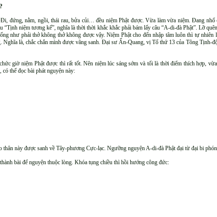
?
. Đi, đứng, nằm, ngồi, thái rau, bửa củi… đều niệm Phật được. Vừa làm vừa niệm. Đang nhổ 
 “Tịnh niệm tương kế”, nghĩa là thời thời khắc khắc phải bám lấy câu “A-di-đà Phật”. Lỡ quên
u sống như phải thở không thở không được vậy. Niệm Phật cho đến nhập tâm luôn thì tự nhiên
. Nghĩa là, chắc chắn mình được vãng sanh. Đại sư Ấn-Quang, vị Tổ thứ 13 của Tông Tịnh-độ 
 chức giờ niệm Phật được thì rất tốt. Nên niệm lúc sáng sớm và tối là thời điểm thích hợp, 
 có thể đọc bài phát nguyện này:
o thân này được sanh về Tây-phương Cực-lạc. Ngưỡng nguyện A-di-đà Phật đại từ đại bi phón
hành bài để nguyện thuộc lòng. Khóa tụng chiều thì hồi hướng công đức: