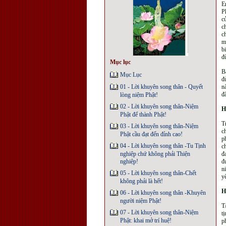
E
P
c
c
c
m
b
đ
Mục lục
B
Mục Lục
đ
01 - Lời khuyên song thân - Quyết
n
đ
lòng niệm Phật!
02 - Lời khuyên song thân-Niệm
H
Phật để thành Phật!
T
03 - Lời khuyên song thân-Niệm
c
Phật cầu đạt đến đỉnh cao!
p
04 - Lời khuyên song thân -Tu Tịnh
c
nghiệp chứ không phải Thiện
đ
nghiệp!
đ
n
05 - Lời khuyên song thân-Chết
y
không phải là hết!
H
06 - Lời khuyên song thân -Khuyên
người niệm Phật!
T
07 - Lời khuyên song thân-Niệm
t
Phật: khai mở trí huệ!
p