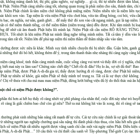
hật, không màng danh lợi, thị phi, giàu nghèo, sự nghiệp… gì cả, thì tự nhiên được tâm khai,
ới Phật. Niệm Phật càng nhiều càng tốt, nhưng quan trọng là phải niệm cho sâu, thành tâm, chí 
ch. Niệm Phật chính là tâm niệm chứ không phải miệng niệm. Niệm nhiều tức là niệm liên tụ
hác khỏi xen vào. Tạp niệm là vừa niệm Phật vừa chơi bùa, vừa tin đồng bóng, coi bói, vừa c
iền bạc, ơn nghĩa, nợ nần, ganh ghét… để mấy thứ đó xen vào cắt ngang mình, gọi là tạp niệm.
hật có thể niệm thành tiếng, có thể niệm thầm (niệm trong tâm) đều được. Khi tâm mình bị lo
iếng để nhờ cái âm thanh Phật hiệu lôi mình lại. Niệm Phật rất cần niệm RÕ R
HỰA. Tốt nhứt là khi niệm Phật tai mình lắng nghe tiếng mình niệm. Tất cả tâm ý dồn vào lời
 trong tâm rất tốt. Niệm lớn để phá tạp niệm thì niệm thầm dễ thâm nhập sâu vào tâm.
để dưỡng được sức nữa là khác. Mình suy tính nhiều chuyện thì bị nhức đầu. Giận hờn, ganh
 cả những thứ đó bỏ hết, không thèm để ý, trong tâm thanh thản nhẹ nhàng thì càng ngày càng 
niệm càng khoẻ, tinh thần càng minh mẫn, cuộc sống càng vui tươi và thấy đời có ý nghĩa, chứ
biết mai này ra làm sao? Chừng nào chết đây? Chết rồi đi đâu? Họ lo âu, sợ sệt đủ thứ! Bao 
háp niệm Phật, được Phật A-di-đà gia trì, thấy được hướng đi rõ ràng, được chư Phật hộ niệm
Phật tự nhiên sẽ khỏe, già niệm Phật sẽ thấy mình trẻ trung ra. Tất cả là sự thực chứ không
! Chị về thưa với cha má mau mau niệm Phật, đừng lười biếng viện đủ lý do thối thác mà ân hậ
một chỗ có niệm Phật được không?”.
phần thì hơn ai hết họ thấy rõ ràng nhứt sự phũ phàng của nhân thế, cuộc đời này như trò hu
i rõ ràng là giấc chiêm bao chứ còn gì nữa? Thở ra mà không hít vào là xong, thì rõ ràng sẽ 
thường phát sinh những bản năng rất mạnh để tự cứu. Cái tự cứu này chính là sự giải thoát tâm
trừ những người tạo nghiêp chướng quá sâu nặng thì đành phải chịu thua, còn hầu hết nếu gia đ
 lịch sử niệm Phật rất nhiều người được vãng sanh chỉ cần một vài ngày niệm Phật. Điều kiện c
Phật, A-di-đà Phật…” 10 câu thôi và chí thiết cầu sanh về Tây-phương Thế-giới Cực-lạc thì đ