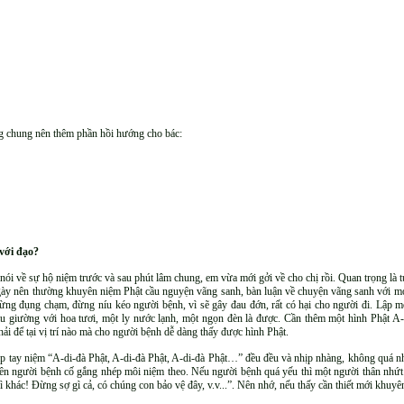
ng chung nên thêm phần hồi hướng cho bác:
với đạo?
 nói về sự hộ niệm trước và sau phút lâm chung, em vừa mới gởi về cho chị rồi. Quan trọng là 
ày nên thường khuyên niệm Phật cầu nguyện vãng sanh, bàn luận về chuyện vãng sanh với mọi n
 đừng đụng chạm, đừng níu kéo người bệnh, vì sẽ gây đau đớn, rất có hại cho người đi. Lập
u giường với hoa tươi, một ly nước lạnh, một ngọn đèn là được. Cần thêm một hình Phật A-d
hải để tại vị trí nào mà cho người bệnh dễ dàng thấy được hình Phật.
ắp tay niệm “A-di-đà Phật, A-di-đà Phật, A-di-đà Phật…” đều đều và nhịp nhàng, không quá 
ên người bệnh cố gắng nhép môi niệm theo. Nếu người bệnh quá yếu thì một người thân nhứt lâ
khác! Đừng sợ gì cả, có chúng con bảo vệ đây, v.v...”. Nên nhớ, nếu thấy cần thiết mới khuy