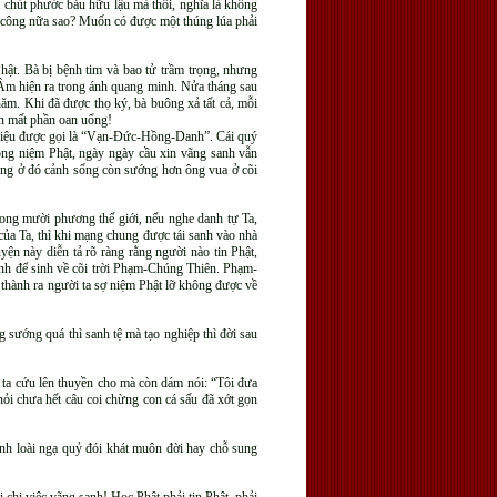
t chút phước báu hữu lậu mà thôi, nghĩa là không
g công nữa sao? Muốn có được một thúng lúa phải
ật. Bà bị bệnh tim và bao tử trầm trọng, nhưng
-Âm hiện ra trong ánh quang minh. Nửa tháng sau
năm. Khi đã được thọ ký, bà buông xả tất cả, mỗi
in mất phần oan uổng!
ật hiệu được gọi là “Vạn-Đức-Hồng-Danh”. Cái quý
òng niệm Phật, ngày ngày cầu xin vãng sanh vẫn
hưng ở đó cảnh sống còn sướng hơn ông vua ở cõi
rong mười phương thế giới, nếu nghe danh tự Ta,
 của Ta, thì khi mạng chung được tái sanh vào nhà
ện này diễn tả rõ ràng rằng người nào tin Phật,
lành để sinh về cõi trời Phạm-Chúng Thiên. Phạm-
 thành ra người ta sợ niệm Phật lỡ không được về
g sướng quá thì sanh tệ mà tạo nghiệp thì đời sau
n ta cứu lên thuyền cho mà còn dám nói: “Tôi đưa
hỏi chưa hết câu coi chừng con cá sấu đã xớt gọn
nh loài ngạ quỷ đói khát muôn đời hay chỗ sung