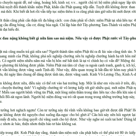
 chuyện ngoài đề, mê sảng, hoảng hốt, kinh sợ, v.v... người chủ trì hộ niệm phải ngay lập tức
phải tuyệt đối thành khẩn niệm Phật, khẩn cầu Phật quang tiếp dẫn. Tuyệt đối không được th
 thôi. Khi biết tắt hơi rồi vẫn tiếp tục niệm thêm ít ra cũng phải tám giờ nữa thì mới được rời
thân cũng phải cẩn thận tối đa bằng cách: con cháu phải tổ chức niệm Phật tại nhà liên tục
hông cầu đồng bóng, cầu cơ, dùng bùa ngải. Chỉ lập bàn thờ Tây-phương Tam-Thánh và niệm Phậ
ái đại hiếu đó.
úc đau nặng không biết gì nữa làm sao mà niệm. Nếu vậy có được Phật rước về Tây-p
t mà cũng muốn trả giá nữa sao? Người thành tâm niệm Phật thì ra đi lúc nào cũng tỉnh táo. 
uang minh của Phật, không phá nổi nghiệp chướng nên bị nghiệp chướng hành hạ tới hôn mê
âm. Có người niệm nhiều năm mà vẫn bị hôn mê bất tỉnh là tại vì chính họ có vấn đề! Miệng thì
-phương thì không được phần. Niêm Phật mà tâm cứ chạy ra ngoài cạnh tranh, ganh tị, ích k
vẫn không được vãng sanh Tịnh-độ. Như vậy, điều quan trọng là bắt đầu từ hôm nay phải bỏ 
ữa, thì ngày lâm chung dễ dàng được tỉnh táo, được vãng sanh. Kinh Vô-Lượng-Thọ, Kinh A-d
 không được nữa, điều này có thể rơi vào hai trường hợp. Một là như em vừa nói ở trên, đã g
là chuyện thường tình! Vì nghiệp chướng từ vô lượng kiếp tới giờ nhiều quá, mới niệm Phật n
Miễn sao người bệnh vững tin Phật, một lòng niệm thầm trong tâm liên tục cho đến khi nào t
hối Bồ-tát ngon lành. Người hộ niệm đóng vai trò rất quan trọng trong những trường hợp này,
u.
tưởng hơi nghịch ngợm! Còn tư tưởng này thì vĩnh viễn không bao giờ tới được đất Phật! H
lạc không được thì nguyện chui xuống địa-ngục cho bỏ ghét à? Câu hỏi này nên hỏi ngược lạ
hó mấy đi nữa, ta cũng quyết chí vãng sanh cho kỳ được. Như vậy nghe nó xuôi tai hơn! Đúng 
c nhơn ác báo, thiện nhơn thiện báo tơ hào không sai.
iệp trong đời. Knh Phật dạy rằng, thành tâm niệm một câu phật hiệu có thể phá trừ 80 ức kiếp 