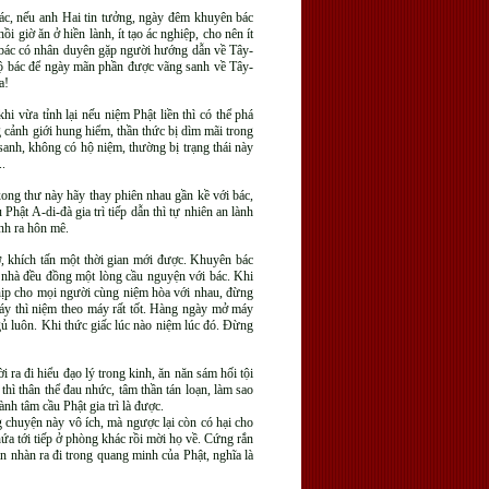
bác, nếu anh Hai tin tưởng, ngày đêm khuyên bác
i giờ ăn ở hiền lành, ít tạo ác nghiệp, cho nên ít
ời bác có nhân duyên gặp người hướng dẫn về Tây-
 độ bác để ngày mãn phần được vãng sanh về Tây-
a!
i vừa tỉnh lại nếu niệm Phật liền thì có thể phá
 cảnh giới hung hiểm, thần thức bị dìm mãi trong
sanh, không có hộ niệm, thường bị trạng thái này
..
ong thư này hãy thay phiên nhau gần kề với bác,
ật A-di-đà gia trì tiếp dẫn thì tự nhiên an lành
nh ra hôn mê.
ở, khích tấn một thời gian mới được. Khuyên bác
i nhà đều đồng một lòng cầu nguyện với bác. Khi
nhịp cho mọi người cùng niệm hòa với nhau, đừng
áy thì niệm theo máy rất tốt. Hàng ngày mở máy
gủ luôn. Khi thức giấc lúc nào niệm lúc đó. Đừng
ra đi hiểu đạo lý trong kinh, ăn năn sám hối tội
thì thân thể đau nhức, tâm thần tán loạn, làm sao
ành tâm cầu Phật gia trì là được.
g chuyện này vô ích, mà ngược lại còn có hại cho
a tới tiếp ở phòng khác rồi mời họ về. Cứng rắn
 nhàn ra đi trong quang minh của Phật, nghĩa là