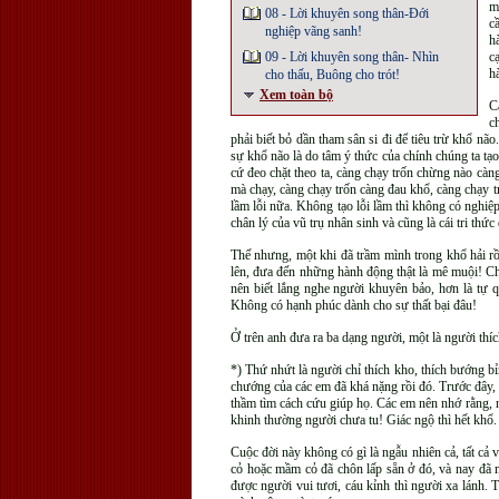
m
08 - Lời khuyên song thân-Đới
c
nghiệp vãng sanh!
h
09 - Lời khuyên song thân- Nhìn
c
h
cho thấu, Buông cho trót!
Xem toàn bộ
C
c
phải biết bỏ dần tham sân si đi để tiêu trừ khổ não
sự khổ não là do tâm ý thức của chính chúng ta tạo
cứ đeo chặt theo ta, càng chạy trốn chừng nào c
mà chạy, càng chạy trốn càng đau khổ, càng chạy tr
lầm lỗi nữa. Không tạo lỗi lầm thì không có nghiệ
chân lý của vũ trụ nhân sinh và cũng là cái tri thứ
Thế nhưng, một khi đã trầm mình trong khổ hải rồ
lên, đưa đến những hành động thật là mê muội! Chí
nên biết lắng nghe người khuyên bảo, hơn là tự qu
Không có hạnh phúc dành cho sự thất bại đâu!
Ở trên anh đưa ra ba dạng người, một là người thíc
*) Thứ nhứt là người chỉ thích kho, thích bướng b
chướng của các em đã khá nặng rồi đó. Trước đây, k
thầm tìm cách cứu giúp họ. Các em nên nhớ rằng, n
khinh thường người chưa tu! Giác ngộ thì hết khổ
Cuộc đời này không có gì là ngẫu nhiên cả, tất cả 
cỏ hoặc mầm cỏ đã chôn lấp sẵn ở đó, và nay đã m
được người vui tươi, cáu kỉnh thì người xa lánh. 