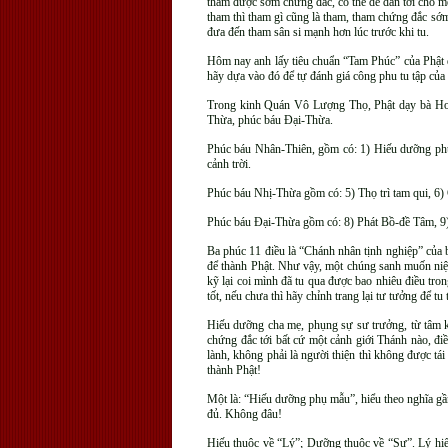
tham được sớm chứng đắc, có thể dễ dẫn tới chỗ mê
tham thì tham gì cũng là tham, tham chứng đắc sớ
đưa đến tham sân si mạnh hơn lúc trước khi tu.
Hôm nay anh lấy tiêu chuẩn “Tam Phúc” của Phật đ
hãy dựa vào đó để tự đánh giá công phu tu tập của
Trong kinh Quán Vô Lượng Thọ, Phật dạy bà Hoà
Thừa, phúc báu Đại-Thừa.
Phúc báu Nhân-Thiên, gồm có: 1) Hiếu dưỡng phụ m
cảnh trời.
Phúc báu Nhị-Thừa gồm có: 5) Thọ trì tam qui, 6) 
Phúc báu Đại-Thừa gồm có: 8) Phát Bồ-đề Tâm, 9) T
Ba phúc 11 điều là “Chánh nhân tịnh nghiệp” của b
để thành Phật. Như vậy, một chúng sanh muốn niệm
kỹ lại coi mình đã tu qua được bao nhiêu điều tro
tốt, nếu chưa thì hãy chỉnh trang lại tư tưởng để tu 
Hiếu dưỡng cha mẹ, phụng sự sư trưởng, từ tâm kh
chứng đắc tới bất cứ một cảnh giới Thánh nào, điề
lành, không phải là người thiện thì không được t
thành Phật!
Một là: “Hiếu dưỡng phụ mẫu”, hiểu theo nghĩa gầ
đủ. Không đâu!
Hiếu thuộc về “Lý”; Dưỡng thuộc về “Sự”. Lý hiếu