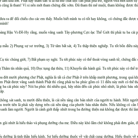
 lầm khá lớn. Phật dạy tham sân si là ba thứ chất độc cần phải phá trừ, người vừa mới khởi sự
m cũng là tham! Vì si nên mới tham chứng đắc sớm. Đã tham thì mê muội, tham không được thàn
ưa ra để đối chiếu cho các em thấy. Muốn biết mình tu có tốt hay không, có chứng đắc được 
 mình!
ng Hậu Vi-Đề-Hy rằng, muốn vãng sanh Tây-phương Cực-lạc Thế Giới thì phải tu ba cái p
ẫu 2) Phụng sự sư trưởng, 3) Từ tâm bất sát, 4) Tu thập thiện nghiệp. Tu tốt bốn điều này
Cụ túc chúng giới, 7) Bất phạm uy nghi. Tu tới phúc này có thể thoát vòng sanh tử, chứng đắc 
hâm tín nhân quả, 10) Đọc tụng đại thừa, 11) Khuyến tấn hành giả. Tu tới phúc này có thể trở
a đời mười phương chư Phật, nghĩa là tất cả chư Phật ở trên khắp mười phương, trong quá khứ, 
 Phật được vãng sanh thành Phật thì cũng phải tu ba phúc gồm có 11 điều này mới có thể thàn
ng ba cái phúc này? Nói ba phúc thì nhiều quá, hãy nhìn đến cái phúc nhỏ nhứt, là phúc báu nh
tập.
ông sát sanh, tu mười điều thiện, là cái nền tảng căn bản nhứt của người tu hành. Một người
u trước tiên là phải xây dựng trên cái nền tảng của phước báu nhân thiên. Nếu không có căn b
ái sanh làm người. Người là cảnh giới thấp nhứt trong ba đường thiện mà không đạt được thì
n gũi nhứt là hiếu thảo và phụng dưỡng cha mẹ. Điều này khó lắm chứ không phải đơn giản, đ
 dưỡng là tinh thần hiếu kính; Sự hiếu dưỡng thuộc về vật chất cung dưỡng. Hiếu thuộc về 