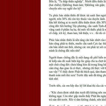
Bốn là, “Tu thập thiện nghiệp”. Mười điều thiện l
(hai chiều); 8)không tham lam; 9)không sân giận;
chuyện nên suy nghĩ cho kỹ!
Tu phúc báu nhân thiên để được tái sanh làm ngườ
người, trên 50% thì còn tùy thuộc vào duyên lành. 
hầu hết không ai tu mười điều thiện được đến 30
công đức hồi hướng Tây-phương, cầu sanh Tịnh-đ
vãng sanh ở phẩm hạ hạ, thì mức tối thiểu phải là 
cố chấp, ích kỷ, tham lam, bất thiện, v.v... thì d
Phúc báu nhân thiên là nền tảng căn bản nhứt của s
hán cũng phải tu thiện, muốn cầu sanh Cực-lạc thàn
căn bản nhứt mà thôi, nhưng các em phải tự xét 
mình là chứng đắc nữa nhé!
Người tham chứng đắc là một dạng rất phổ biến tr
từ kiếp nào đó xuất hiện kịp lúc giúp cho ta chợt
một chút công đức chưa bằng hòn đá trong lòng bàn 
cảm ứng đạo giao là có thực, nhưng chỉ thực với b
sao vậy? Vì thấy được Phật thì thích quá, tâm tham 
thanh toán mối thù xưa! Trước đây anh đã từng phâ
tỉnh nhé.
Trước tiên, các em hãy đọc kỹ lời khai thị của các 
- “Khi chưa được nhất tâm tuyệt đối không nên mo
không ngại. Còn như gấp muốn thấy Phật lâu ngày 
trả oán đời trước. Rồi vì tâm không chánh, nên kh