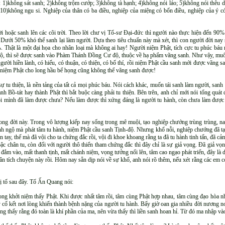
à: 1)không sát sanh; 2)không trộm cướp; 3)không tà hạnh; 4)không nói láo; 5)không nói thêu d
 10)không ngu si. Nghiệp của thân có ba điều, nghiệp của miệng có bốn điều, nghiệp của ý c
i hoặc sanh lên các cõi trời. Theo lời chư vị Tổ-sư Đại-đức thì người nào thực hiện đến 90%
Dưới 50% khó thể sanh lại làm người. Dựa theo tiêu chuẩn này mà xét, thì con người đời nay sa
%. Thật là một đại họa cho nhân loại mà không ai hay! Người niệm Phật, tích cực tu phúc b
ộ, thì sẽ được sanh vào Phàm Thánh Đồng Cư độ, thuộc về hạ phẩm vãng sanh. Như vậy, muố
người hiền lành, có hiếu, có thuận, có thiện, có bố thí, rồi niệm Phật cầu sanh mới được vãng
ù có niệm Phật cho long hầu bể họng cũng không thể vãng sanh được!
ự tu thiện, là nền tảng của tất cả mọi phúc báu. Nói cách khác, muốn tái sanh làm người, sanh l
h Bồ-tát hay thành Phật thì bắt buộc càng phải tu thiện. Bên trên, anh chỉ mới nói tổng quát 
coi mình đã làm được chưa? Nếu làm được thì xứng đáng là người tu hành, còn chưa làm đượ
ong đời này. Trong vô lượng kiếp nay sống trong mê muội, tạo nghiệp chướng trùng trùng, na
 tỉnh ngộ mà phát tâm tu hành, niệm Phật cầu sanh Tịnh-độ. Nhưng khổ nỗi, nghiệp chướng đã t
tay, thế mà đã vội cho ta chứng đắc rồi, vội đi khoe khoang rằng ta đã tu hành tinh tấn, đã c
ậc chân tu, còn đối với người thô thiển tham chứng đắc thì đây chỉ là sự giả vọng. Đã giả vọn
đắm vào, mất thanh tịnh, mất chánh niệm, vọng tưởng nổi lên, tâm cao ngạo phát triển, đây là dịp
n tích chuyện này rồi. Hôm nay sẵn dịp nói về sự khổ, anh nói rõ thêm, nếu xét rằng các em 
vị tổ sau đây. Tổ Ấn Quang nói:
ng khởi niệm thấy Phật. Khi được nhất tâm rồi, tâm cùng Phật hợp nhau, tâm cùng đạo hòa nh
cố kết nơi lòng khiến thành bệnh nặng của người tu hành. Bấy giờ oan gia nhiều đời nương nơ
ông thấy rằng đó toàn là khí phần của ma, nên vừa thấy thì liền sanh hoan hỉ. Từ đó ma nhập v