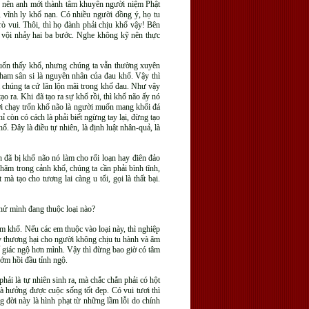
ho nên anh mới thành tâm khuyên người niệm Phật
ử, vĩnh ly khổ nạn. Có nhiều người đồng ý, họ tu
ò vui. Thôi, thì họ đành phải chịu khổ vậy! Bên
ã vội nhảy hai ba bước. Nghe không kỹ nên thực
uốn thấy khổ, nhưng chúng ta vẫn thường xuyên
tham sân si là nguyên nhân của đau khổ. Vậy thì
 ra chúng ta cứ lăn lộn mãi trong khổ đau. Như vậy
o ra. Khi đã tạo ra sự khổ rồi, thì khổ não ấy nó
ời chạy trốn khổ não là người muốn mang khối đá
 còn có cách là phải biết ngừng tay lại, đừng tạo
 Đây là điều tự nhiên, là định luật nhân-quả, là
 đã bị khổ não nó làm cho rối loạn hay điên đảo
hãm trong cảnh khổ, chúng ta cần phải bình tĩnh,
à tạo cho tương lai càng u tối, gọi là thất bại.
thử mình đang thuộc loại nào?
êm khổ. Nếu các em thuộc vào loại này, thì nghiệp
hấy thương hại cho người không chịu tu hành và âm
ể giác ngộ hơn mình. Vậy thì đừng bao giờ có tâm
ớm hồi đầu tỉnh ngộ.
hải là tự nhiên sinh ra, mà chắc chắn phải có hột
à hưởng được cuộc sống tốt đẹp. Có vui tươi thì
g đời này là hình phạt từ những lầm lỗi do chính