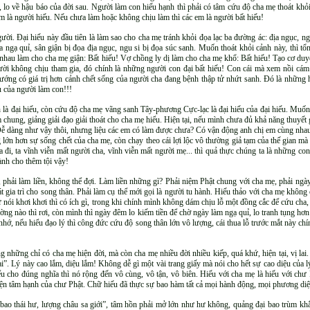
ẹ, lo về hậu báo của đời sau. Người làm con hiếu hạnh thì phải có tâm cứu độ cha mẹ thoát khỏ
em là người hiếu. Nếu chưa làm hoặc không chịu làm thì các em là người bất hiếu!
gười. Đại hiếu này đầu tiên là làm sao cho cha mẹ tránh khỏi đọa lạc ba đường ác: địa ngục, n
 ngạ quỉ, sân giận bị đọa địa ngục, ngu si bị đọa súc sanh. Muốn thoát khỏi cảnh này, thì tổn
i nhau làm cho cha mẹ giận: Bất hiếu! Vợ chồng ly dị làm cho cha mẹ khổ: Bất hiếu! Tạo cơ d
ười không chịu tham gia, đó chính là những người con đại bất hiếu! Con cái mà xem nồi cám
tướng có giá trị hơn cảnh chết sống của người cha đang bệnh thập tử nhứt sanh. Đó là những 
ếu của người làm con!!!
h là đại hiếu, còn cứu độ cha mẹ vãng sanh Tây-phương Cực-lạc là đại hiếu của đại hiếu. Muốn
chung, giảng giải đạo giải thoát cho cha mẹ hiểu. Hiện tại, nếu mình chưa đủ khả năng thuyết gi
. Dễ dàng như vậy thôi, nhưng liệu các em có làm được chưa? Có vận động anh chị em cùng nhau 
g lớn hơn sự sống chết của cha mẹ, còn chạy theo cái lợi lộc vô thường giả tạm của thế gian m
a đi, ta vĩnh viễn mất người cha, vĩnh viễn mất người mẹ... thì quả thực chúng ta là những co
hành cho thêm tội vậy!
h, phải làm liền, không thể đợi. Làm liền những gì? Phải niệm Phật chung với cha mẹ, phải n
t gia trì cho song thân. Phải làm cụ thể mới gọi là người tu hành. Hiếu thảo với cha mẹ khôn
cứ nói khơi khơi thì có ích gì, trong khi chính mình không dám chịu lỗ một đồng cắc để cứu ch
ờng nào thì rơi, còn mình thì ngày đêm lo kiếm tiền để chờ ngày làm ngạ quỉ, lo tranh tụng hơ
 nhớ, nếu hiểu đạo lý thì công đức cứu độ song thân lớn vô lượng, cái thua lỗ trước mắt này chí
g những chỉ có cha mẹ hiện đời, mà còn cha mẹ nhiều đời nhiều kiếp, quá khứ, hiện tại, vị lai
ai”. Lý này cao lắm, diệu lắm! Không dễ gì một vài trang giấy mà nói cho hết sự cao diệu của l
ểu cho đúng nghĩa thì nó rộng đến vô cùng, vô tận, vô biên. Hiếu với cha mẹ là hiếu với chư P
hiện tâm hạnh của chư Phật. Chữ hiếu đã thực sự bao hàm tất cả mọi hành động, mọi phương diệ
ao thái hư, lượng châu sa giới”, tâm hồn phải mở lớn như hư không, quảng đại bao trùm khắp