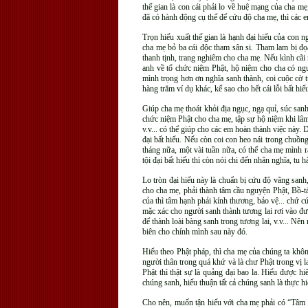
thế gian là con cái phải lo về huệ mạng của cha m
đã có hành động cụ thể để cứu độ cha mẹ, thì các 
Trọn hiếu xuất thế gian là hạnh đại hiếu của con n
cha mẹ bỏ ba cái độc tham sân si. Tham lam bị đọa
thanh tịnh, trang nghiêm cho cha mẹ. Nếu kình cã
anh về tổ chức niệm Phật, hộ niệm cho cha có ng
mình trọng hơn ơn nghĩa sanh thành, coi cuộc cờ 
hàng trăm ví dụ khác, kể sao cho hết cái lỗi bất hi
Giúp cha mẹ thoát khỏi địa ngục, ngạ quỉ, súc san
chức niệm Phật cho cha mẹ, tập sự hộ niệm khi lâm 
v.v... có thể giúp cho các em hoàn thành việc này
đại bất hiếu. Nếu còn coi con heo nái trong chuồn
tháng nữa, một vài tuần nữa, có thể cha mẹ mình r
tội đại bất hiếu thì còn nói chi đến nhân nghĩa, tu 
Lo tròn đại hiếu này là chuẩn bị cứu độ vãng san
cho cha mẹ, phải thành tâm cầu nguyện Phật, Bồ-tá
của thì tâm hạnh phải kính thương, bảo vệ... chứ 
mặc xác cho người sanh thành tương lai rơi vào đư
để thành loài bàng sanh trong tương lai, v.v... Nên
biên cho chính mình sau này đó.
Hiểu theo Phật pháp, thì cha mẹ của chúng ta khôn
người thân trong quá khứ và là chư Phật trong vị l
Phật thì thật sự là quảng đại bao la. Hiếu được hi
chúng sanh, hiếu thuận tất cả chúng sanh là thực 
Cho nên, muốn tận hiếu với cha mẹ phải có “Tâm b