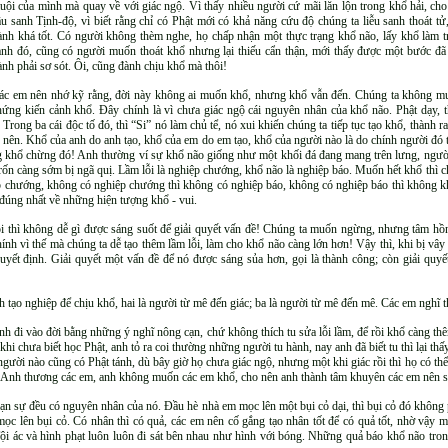
uội của mình mà quay về với giác ngộ. Vì thấy nhiều người cứ mãi lăn lộn trong khổ hải, c
ầu sanh Tịnh-độ, vì biết rằng chỉ có Phật mới có khả năng cứu độ chúng ta liễu sanh thoát t
ành khá tốt. Có người không thèm nghe, họ chấp nhận một thực trạng khổ não, lấy khổ làm tr
ạnh đó, cũng có người muốn thoát khổ nhưng lại thiếu cẩn thận, mới thấy được một bước đ
ành phải sơ sót. Ôi, cũng đành chịu khổ mà thôi!
ác em nên nhớ kỹ rằng, đời này không ai muốn khổ, nhưng khổ vẫn đến. Chúng ta không m
hứng kiến cảnh khổ. Đây chính là vì chưa giác ngộ cái nguyên nhân của khổ não. Phật dạy, 
. Trong ba cái độc tố đó, thì “Si” nó làm chủ tể, nó xui khiến chúng ta tiếp tục tạo khổ, thành
 nên. Khổ của anh do anh tạo, khổ của em do em tạo, khổ của người nào là do chính người đó tạ
àng khổ chừng đó! Anh thường ví sự khổ não giống như một khối đá đang mang trên lưng, ngư
ốn càng sớm bị ngã quị. Lầm lỗi là nghiệp chướng, khổ não là nghiệp báo. Muốn hết khổ thì chỉ
p chướng, không có nghiệp chướng thì không có nghiệp báo, không có nghiệp báo thì không khổ.
c đúng nhất về những hiện tượng khổ - vui.
i thì không dễ gì được sáng suốt để giải quyết vấn đề! Chúng ta muốn ngừng, nhưng tâm hồn
nh vì thế mà chúng ta dễ tạo thêm lầm lỗi, làm cho khổ não càng lớn hơn! Vậy thì, khi bị vây 
yết định. Giải quyết một vấn đề để nó được sáng sủa hơn, gọi là thành công; còn giải quyết m
h tạo nghiệp để chịu khổ, hai là người từ mê đến giác; ba là người từ mê đến mê. Các em nghĩ 
ỉnh đi vào đời bằng những ý nghĩ nông cạn, chứ không thích tu sửa lỗi lầm, để rồi khổ càng th
hi chưa biết học Phật, anh tỏ ra coi thường những người tu hành, nay anh đã biết tu thì lại t
gười nào cũng có Phật tánh, dù bây giờ họ chưa giác ngộ, nhưng một khi giác rồi thì họ có th
. Anh thương các em, anh không muốn các em khổ, cho nên anh thành tâm khuyên các em nên s
vạn sự đều có nguyên nhân của nó. Đầu hè nhà em mọc lên một bụi cỏ dại, thì bụi cỏ đó không p
ọc lên bụi cỏ. Có nhân thì có quả, các em nên cố gắng tạo nhân tốt để có quả tốt, nhờ vậy m
Tội ác và hình phạt luôn luôn đi sát bên nhau như hình với bóng. Những quả báo khổ não tron