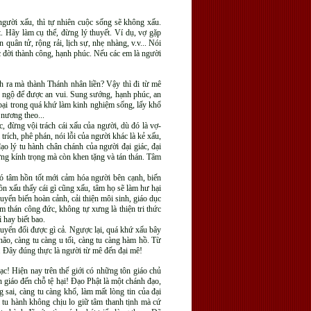
 người xấu, thì tự nhiên cuộc sống sẽ không xấu.
t. Hãy làm cụ thể, đừng lý thuyết. Ví dụ, vợ gặp
quân tử, rộng rải, lịch sự, nhẹ nhàng, v.v... Nói
c đời thành công, hạnh phúc. Nếu các em là người
nh ra mà thành Thánh nhân liền? Vậy thì đi từ mê
ác ngộ để được an vui. Sung sướng, hạnh phúc, an
ất bại trong quá khứ làm kinh nghiệm sống, lấy khổ
 nương theo...
, đừng vội trách cái xấu của người, dù đó là vợ-
rích, phê phán, nói lỗi của người khác là kẻ xấu,
ạo lý tu hành chân chánh của người đại giác, đại
ững kính trọng mà còn khen tặng và tán thán. Tâm
i có tâm hồn tốt mới cảm hóa người bên cạnh, biến
ồn xấu thấy cái gì cũng xấu, tâm họ sẽ làm hư hại
uyển biến hoàn cảnh, cải thiện môi sinh, giáo dục
m thán công đức, không tự xưng là thiện tri thức
 hay biết bao.
huyển đổi được gì cả. Ngược lại, quá khứ xấu bây
ão, càng tu càng u tối, càng tu càng hàm hồ. Từ
an. Đây đúng thực là người từ mê đến đại mê!
ạc! Hiện nay trên thế giới có những tôn giáo chủ
n giáo đến chỗ tệ hại! Đạo Phật là một chánh đạo,
 sai, càng tu càng khổ, làm mất lòng tin của đại
 tu hành không chịu lo giữ tâm thanh tịnh mà cứ