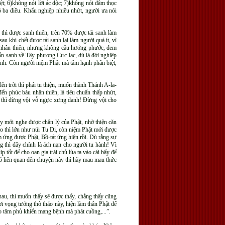
ệt; 6)không nói lời ác độc; 7)không nói đâm thọc
ó ba điều. Khẩu nghiệp nhiều nhứt, người ưa nói
 thì được sanh thiên, trên 70% được tái sanh làm
u khi chết được tái sanh lại làm người quá ít, vì
áu nhân thiên, nhưng không cầu hưởng phước, đem
n sanh về Tây-phương Cực-lạc, dù là đới nghiệp
 sanh. Còn người niệm Phật mà tâm hạnh phân biệt,
ên trời thì phải tu thiện, muốn thành Thánh A-la-
đến phúc báu nhân thiên, là tiêu chuẩn thấp nhứt,
c thì đừng vội vỗ ngực xưng danh! Đừng vội cho
y mới nghe được chân lý của Phật, nhờ thiện căn
ạo thì lớn như núi Tu Di, còn niệm Phật mới được
ảm ứng được Phật, Bồ-tát ứng hiện rồi. Dù rằng sự
g thì đây chính là ách nạn cho người tu hành! Vì
 tốt để cho oan gia trái chủ lùa ta vào cái bẩy để
có liên quan đến chuyện này thì hãy mau mau thức
au, thì muốn thấy sẽ được thấy, chẳng thấy cũng
i vọng tưởng thô tháo này, hiện làm thân Phật để
ào tâm phủ khiến mang bệnh mà phát cuồng,...”.