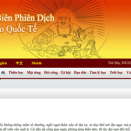
Thứ Bảy, 8/8/2
glish
中文
Mobile
 độ
Thiền học
Mật tông
Đời sống - Xã hội
Đạo đức - Tâm lý học
Triết học
Vă
ếu không thống niệm vô thường, nghĩ ngợi thâm sâu về đại sự, tư duy khổ nơi địa ngục mà p
ần để sớm cầu xuất ly. Cứ dần dà sống qua ngày, phóng túng thân tâm, thì lúc đại nạn đến hố