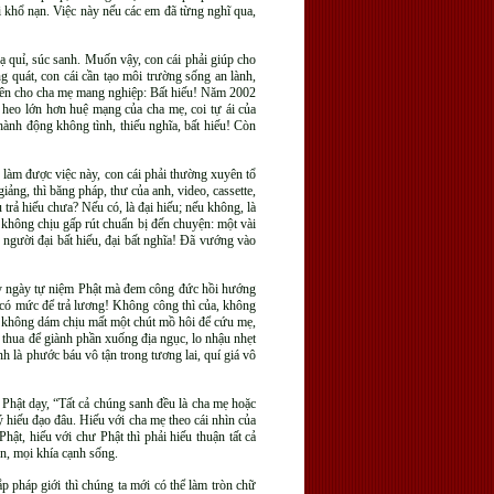
i khổ nạn. Việc này nếu các em đã từng nghĩ qua,
gạ quỉ, súc sanh. Muốn vậy, con cái phải giúp cho
g quát, con cái cần tạo môi trường sống an lành,
uyên cho cha mẹ mang nghiệp: Bất hiếu! Năm 2002
 heo lớn hơn huệ mạng của cha mẹ, coi tự ái của
hành động không tình, thiếu nghĩa, bất hiếu! Còn
 làm được việc này, con cái phải thường xuyên tổ
ảng, thì băng pháp, thư của anh, video, cassette,
trả hiếu chưa? Nếu có, là đại hiếu; nếu không, là
à không chịu gấp rút chuẩn bị đến chuyện: một vài
n người đại bất hiếu, đại bất nghĩa! Đã vướng vào
gày ngày tự niệm Phật mà đem công đức hồi hướng
g có mức để trả lương! Không công thì của, không
a, không dám chịu mất một chút mồ hôi để cứu mẹ,
n thua để giành phần xuống địa ngục, lo nhậu nhẹt
nh là phước báu vô tận trong tương lai, quí giá vô
. Phật dạy, “Tất cả chúng sanh đều là cha mẹ hoặc
ý hiếu đạo đâu. Hiếu với cha mẹ theo cái nhìn của
hật, hiếu với chư Phật thì phải hiếu thuận tất cả
n, mọi khía cạnh sống.
 pháp giới thì chúng ta mới có thể làm tròn chữ