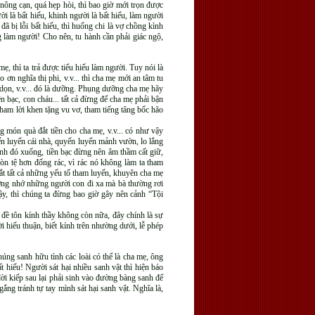
nông cạn, quá hẹp hòi, thì bao giờ mới trọn được
 là bất hiếu, khinh người là bất hiếu, làm người
đã bị lỗi bất hiếu, thì huống chi là vợ chồng kình
g làm người! Cho nên, tu hành cần phải giác ngộ,
 thì ta trả được tiểu hiếu làm người. Tuy nói là
ơn nghĩa thị phi, v.v... thì cha mẹ mới an tâm tu
 dọn, v.v... đó là dưỡng. Phụng dưỡng cha mẹ hãy
n bạc, con cháu... tất cả đừng để cha mẹ phải bận
 tham lời khen tặng vu vơ, tham tiếng tâng bốc hão
 món quà đắt tiền cho cha mẹ, v.v... có như vậy
n luyến cái nhà, quyến luyến mảnh vườn, lo lắng
tịnh đó xuống, tiền bạc đừng nên âm thầm cất giữ,
 còn tệ hơn đống rác, vì rác nó không làm ta tham
, cắt tất cả những yếu tố tham luyến, khuyên cha mẹ
hương nhớ những người con đi xa mà bà thường rơi
ậy, thì chúng ta đừng bao giờ gây nên cảnh “Tội
 đề tôn kính thầy không còn nữa, đây chính là sự
 hiếu thuận, biết kính trên nhường dưới, lễ phép
chúng sanh hữu tình các loài có thể là cha mẹ, ông
t hiếu! Người sát hại nhiều sanh vật thì hiện báo
đời kiếp sau lại phải sinh vào đường bàng sanh để
ắng tránh tự tay mình sát hại sanh vật. Nghĩa là,