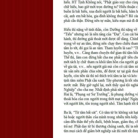
hiếu. HT Tịnh Không nói, “Phật giáo suy cho cùng 
chữ hiếu, bao giờ mới trọn đường tu? Hiếu thuận c
buồn là bất hiếu, xua đuổi người là bất hiếu, hãm h
cãi, anh em bất hòa, gia đình không thuận?! Rõ rà
phải cẩn thận. Đừng nên tự mãn, kiêu mạn mà đi đế
Hiếu thì nặng về tinh thần, còn Dưỡng thì nặng về
“Tiểu” nhưng nó là nền tảng của “Đại”. Con cái bi
hành, thì đường giải thoát mới được dễ dàng. Chín
trọng về sự an tâm, đừng nên chạy theo chiều tham 
tâm lo tới, đó gọi là an tâm. Tham luyến là sao? “T
huyền, v.v... Càng tham chuyện thế gian thì tâm hồ
Thế thì, làm con đừng bắt cha mẹ phải giữ tiền c
mới tách ly chữ tham ra khỏi tâm hồn của người g
về gia tài, v.v... nếu người già mà còn có cái tâm
tài sản nên phân chia sớm, để được tự tại giải tho
luyến, còn tiền tài thì nó thích trói tâm ta lại và 
tịnh tâm niệm Phật cầu sanh Tây-phương là tốt nh
nước mắt. Bây giờ nghĩ lại, mới thấy quá tội ngh
Nghiệp” cho cha mẹ. Nhất định phải nhớ.
Hai là, “Phụng sự Sư Trưởng”, là phụng dưỡng và 
thoái hóa của con người trong thời mạt pháp! Ngày
với người lớn, tôn trọng người nhỏ. Tâm hạnh tốt t
Ba là, “Từ tâm bất sát”. Có tâm từ bi không sát hại
bà hoặc người thân của mình trong nhiều tiền kiếp.
cảm đến thân thể yếu đuối, bệnh hoạn, giảm thọ, ch
trả nợ. Phật dạy từ bi thương chúng sanh, thì ta n
tìm mọi cách để giảm bớt nghiệp sát thì mới tốt đượ