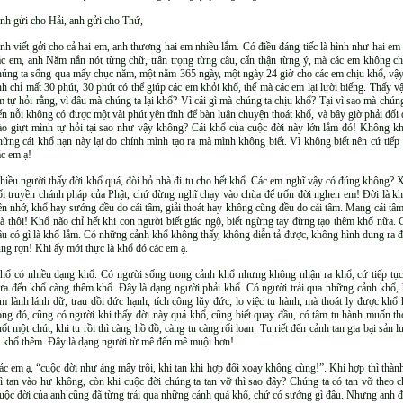
nh gửi cho Hải, anh gửi cho Thứ,
nh viết gởi cho cả hai em, anh thương hai em nhiều lắm. Có điều đáng tiếc là hình như hai em
ác em, anh Năm nắn nót từng chữ, trân trọng từng câu, cẩn thận từng ý, mà các em không ch
húng ta sống qua mấy chục năm, một năm 365 ngày, một ngày 24 giờ cho các em chịu khổ, vậy
nh chỉ mất 30 phút, 30 phút có thể giúp các em khỏi khổ, thế mà các em lại lười biếng. Thấy 
m tự hỏi rằng, vì đâu mà chúng ta lại khổ? Vì cái gì mà chúng ta chịu khổ? Tại vì sao mà chún
ến nỗi không có được một vài phút yên tĩnh để bàn luận chuyện thoát khổ, và bây giờ phải đối
ào giựt mình tự hỏi tại sao như vậy không? Cái khổ của cuộc đời này lớn lắm đó! Không k
hững cái khổ nạn này lại do chính mình tạo ra mà mình không biết. Vì không biết nên cứ tiếp 
ác em ạ!
hiều người thấy đời khổ quá, đòi bỏ nhà đi tu cho hết khổ. Các em nghĩ vậy có đúng không? Xu
ối truyền chánh pháp của Phật, chứ đừng nghĩ chạy vào chùa để trốn đời nghen em! Đời là k
ên nhớ, khổ hay sướng đều do cái tâm, giải thoát hay không cũng đều do cái tâm. Mang cái tâ
à thôi! Khổ não chỉ hết khi con người biết giác ngộ, biết ngừng tay đừng tạo thêm khổ nữa. 
âu có gì là khổ lắm. Có những cảnh khổ không thấy, không diễn tả được, không hình dung ra đượ
ùng rợn! Khi ấy mới thực là khổ đó các em ạ.
hổ có nhiều dạng khổ. Có người sống trong cảnh khổ nhưng không nhận ra khổ, cứ tiếp tục
ưa đến khổ càng thêm khổ. Đây là dạng người phải khổ. Có người trải qua những cảnh khổ, h
àm lành lánh dữ, trau dồi đức hạnh, tích công lũy đức, lo việc tu hành, mà thoát ly được kh
ong đó, cũng có người khi thấy đời này quá khổ, cũng biết quay đầu, có tâm tu hành muốn tho
uốt một chút, khi tu rồi thì càng hồ đồ, càng tu càng rối loạn. Tu riết đến cảnh tan gia bại sả
ị khổ thêm. Đây là dạng người từ mê đến mê muội hơn!
ác em ạ, “cuộc đời như áng mây trôi, khi tan khi hợp đổi xoay không cùng!”. Khi hợp thì thành
hì tan vào hư không, còn khi cuộc đời chúng ta tan vỡ thì sao đây? Chúng ta có tan vỡ theo
uộc đời của anh cũng đã từng trải qua những cảnh quá khổ, chứ có sướng gì đâu. Nhưng anh đã 