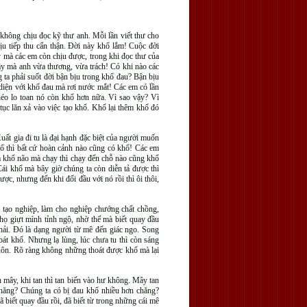
 không chịu đọc kỹ thư anh. Mỗi lần viết thư cho
ịu tiếp thu cẩn thận. Đời này khổ lắm! Cuộc đời
 mà các em còn chịu được, trong khi đọc thư của
vậy mà anh vừa thương, vừa trách! Có khi nào các
g ta phải suốt đời bận bịu trong khổ đau? Bận bịu
 diện với khổ đau mà rơi nước mắt! Các em có lần
héo lo toan nó còn khổ hơn nữa. Vì sao vậy? Vì
tục lăn xả vào việc tạo khổ. Khổ lại thêm khổ đó
ất gia đi tu là đại hạnh đặc biệt của người muốn
hổ thì bất cứ hoàn cảnh nào cũng có khổ! Các em
m khổ não mà chạy thì chạy đến chỗ nào cũng khổ
Cái khổ mà bây giờ chúng ta còn diễn tả được thì
c, nhưng đến khi đối đầu với nó rồi thì ôi thôi,
 tạo nghiệp, làm cho nghiệp chướng chất chồng,
ọ giựt mình tỉnh ngộ, nhờ thế mà biết quay đầu
ổ hải. Đó là dạng người từ mê đến giác ngo. Song
át khổ. Nhưng lạ lùng, lúc chưa tu thì còn sáng
n luôn. Rõ ràng không những thoát được khổ mà lại
 mây, khi tan thì tan biến vào hư không. Mây tan
 chăng? Chúng ta có bị đau khổ nhiều hơn chăng?
biết quay đầu rồi, đã biết từ trong những cái mê