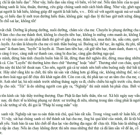
chỉ là tận hiếu đạo”. Như vậy, hiếu đạo sâu rộng vô biên, vô bờ mé. Nếu tâm hồn của ta quá 
húng sanh là: hòa, thuận, thương, cứu giúp chúng sanh một cách bình đẳng. Như vậy, ghét người
ại người là bất hiếu, không giúp đỡ người là bất hiếu, v.v... Đối xử với người ngoài mà sơ suất 
ng, có hiểu đạo lý mới trọn đường hiếu thảo, không giác ngộ đạo lý thì bao giờ mới xứng đán
n chỗ sai lạc, không tốt!
 vật chất. Dưỡng là phụng dưỡng, nuôi dưỡng, chăm sóc cha mẹ. Chuyên lo phụng dưỡng cha mẹ,
ết làm cho cha mẹ thảnh thơi, không lo chuyện tiền bạc, không lo miếng cơm manh áo, không lo 
h vì vậy mà con cái cần phải dành thì giờ về gặp cha mẹ, thăm hỏi, mua thức ăn, nấu cơm, quét
luyến. An tâm là khuyên cha mẹ có tinh thần buông xả. Buông xả: thế tục, ân nghĩa, thị phi, tiề
ham” là tham lam, “luyến” là luyến ái. Tham lam tiền bạc, cất giữ tiền bạc, tham danh, tham vị,
n càng ô trọc, càng mất sự thanh cao, càng bị đọa lạc, càng gần đường ngạ quỉ.
ho mình, đừng bàn tính chuyện buôn bán lỗ lãi, đừng than thở nghèo đói, đừng mua tặng những
ià cả. Còn “Luyến” thì thường kèm theo chữ “thương” hoặc “nhớ”. Thương nhớ con cháu, quyế
 niệm này thì khó bề thoát nạn. Cho nên, người già cả tự mình nên biết sớm buông mấy thứ bất 
át. Hãy nhớ rằng khi ta chết, thì tiền tài sản vật chẳng hơn gì đống rác, không những thế, nó
kéo ta theo loài ngạ quỉ để chịu đói khát ngàn đời. Còn con cái, thì phải tạo sự an tâm cho cha mẹ
ứt. Anh nhớ lại, bà nội mình trước những tháng ngày ra đi, chiều chiều bà ngồi trước cửa, t
iệp cho nội. “Tội” là do những người con gây ra, “Nghiệp” thì một mình bà phải chịu. Biết v
tôn kính các bậc thầy trưởng thượng. Đạo Phật là đạo hiếu thân, tôn sư. Xã hội ngày nay vấn
 nay, dù thực tế ta không phụng sự được sư trưởng đi nữa, nhưng trong tâm cũng phải là người
hì sắc tướng sẽ tốt, đó gọi là “Pháp hỉ sung mãn” vậy.
 sanh vật. Nghiệp sát tạo ra oán thân trái chủ, quả báo rất xấu. Trong vòng sanh tử luân hồi, 
 Vì vậy, sát hại chúng sanh có thể thành sát hại cha mẹ, ông bà quá khứ của mình, đó là tội bấ
ết yểu. Sinh báo là sau khi chết dễ đọa lạc vào đường địa ngục để chịu tội. Hậu báo là những 
ên tập ăn chay. Nếu ăn chay không được thì nên mua những thứ thịt cá đã làm sẵn về để ăn, cố g
c.