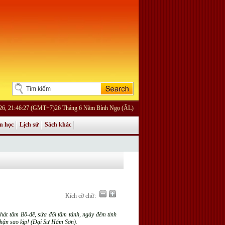
026, 21:46:27 (GMT+7)26 Tháng 6 Năm Bính Ngọ (ÂL)
n học
Lịch sử
Sách khác
Kích cỡ chữ:
hát tâm Bồ-đề, sửa đổi tâm tánh, ngày đêm tinh
i hận sao kịp! (Đại Sư Hám Sơn).