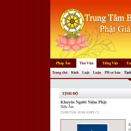
Pháp Âm
Thư Viện
Tiếng Việt
En
Trang chủ
Kinh
Luật
Luận
PH cơ bản
Tịnh
TỊNH ĐỘ
Khuyên Người Niệm Phật
Diệu Âm
25/09/2556 18:06 (GMT+7)
N
c