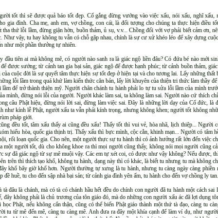
 người tốt thì sẽ được quả báo tốt đẹp. Cố gắng đừng vướng vào việc xấu, nói xấu, nghĩ xấu,
ho gia đình. Cha mẹ, anh em, vợ chồng, con cái, là đối tượng cho chúng ta thực hiện điều tố
tha thứ lỗi lầm, đừng giận hờn, buồn thảm, ủ sụ, v.v... Chồng đối với vợ phải biết cảm ơn, nên 
c. Như vậy, tu hay không tu vẫn có chỗ gặp nhau, chính là sự cư xử khéo léo để xây dựng cuộ
đến như một phần thưởng tự nhiên.
ày đầu tiên ai mà không mê, có người nào sanh ra là giác ngộ liền đâu? Có đứa bé nào mới si
ộ để được sướng; từ cảnh tan gia bại sản, giác ngộ để được hạnh phúc; từ cảnh buồn thảm, gi
rị của cuộc đời là sự quyết tâm thực hiện sự tốt đẹp ở hiện tại và cho tương lai. Lấy những th
ững lỗi lầm trong quá khứ làm kiến thức căn bản, lấy lời khuyên của thiện tri thức làm thầy để
 lầm để trở thành thiện mỹ. Người chân chánh tu hành phải lo tự tu sửa lỗi lầm của mình trước
a mình, đừng nói lỗi của người. Người khác làm sai, ta không làm sai. Người nào cứ thích chỉ t
ong câu Phật hiệu, đừng nói lời sai, đừng làm việc sai. Đây là những lời dạy của Cổ đức, là đ
sanh như kính lễ Phật, người xấu ta vẫn phải kính trọng, nhưng không khen; người tốt không nh
trùm pháp giới.
 cũng đều tốt, tâm xấu thấy ai cũng đều xấu! Thấy tốt thì vui vẻ, hòa nhã, lịch thiệp... Ngườ
 xóm hiếu hòa, quốc gia thịnh trị. Thấy xấu thì bực mình, cộc cằn, khinh mạn... Người có tâm h
ội, rối loạn quốc gia. Cho nên, một người thực sự tu hành thì có ảnh hưởng rất lớn đến việc ch
ủa một người tốt, dù cho không khoe ra thì mọi người cũng thấy, không nói mọi người cũng cả
c sự đã giác ngộ từ sự mê muội vậy. Các em tự xét coi, có được như vậy không? Nếu được, thì
n trên thì thích tạo khổ, không tu hành, dạng này thì có khác, là biết tu nhưng tu mà không c
c đây khổ bây giờ khổ hơn. Người thường tự xưng là tu hành, nhưng tu càng ngày càng phiền n
iệp đề huề, tu cho đến sập nhà bại sản; từ cảnh gia đình yên ấm, tu hành cho đến vợ chồng ly t
à tà đâu là chánh, mà có tà có chánh hầu hết đều do chính con người đã tu hành một cách sai l
tế, đây không phải là chủ trương của tôn giáo đó, mà do những con người xấu ác đã lợi dụng tô
học Phật, nếu không cẩn thận, cũng có thể biến Phật giáo thành một thứ tà đạo, càng tu càng
ười tu từ mê đến mê, càng tu càng mê. Anh đưa ra đây một khía cạnh để làm ví dụ, như người