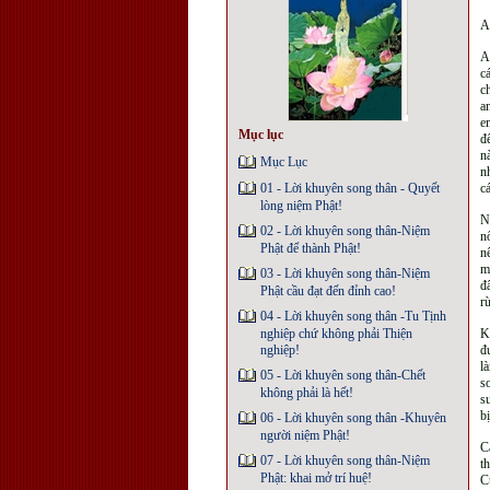
A
A
c
c
a
e
Mục lục
đ
n
Mục Lục
n
01 - Lời khuyên song thân - Quyết
c
lòng niệm Phật!
N
02 - Lời khuyên song thân-Niệm
n
Phật để thành Phật!
n
m
03 - Lời khuyên song thân-Niệm
đ
Phật cầu đạt đến đỉnh cao!
r
04 - Lời khuyên song thân -Tu Tịnh
nghiệp chứ không phải Thiện
K
nghiệp!
đ
l
05 - Lời khuyên song thân-Chết
s
không phải là hết!
s
b
06 - Lời khuyên song thân -Khuyên
người niệm Phật!
C
07 - Lời khuyên song thân-Niệm
t
Phật: khai mở trí huệ!
C