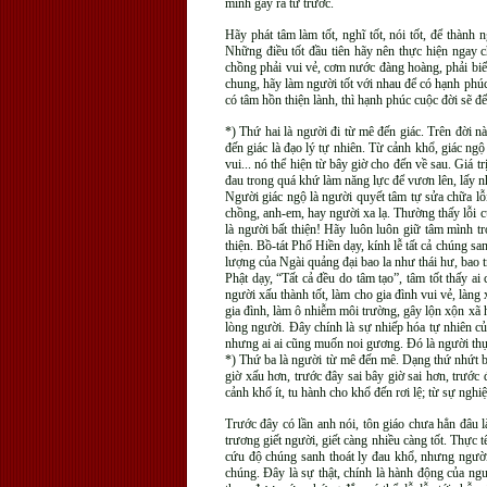
mình gây ra từ trước.
Hãy phát tâm làm tốt, nghĩ tốt, nói tốt, để thành
Những điều tốt đầu tiên hãy nên thực hiện ngay c
chồng phải vui vẻ, cơm nước đàng hoàng, phải biết 
chung, hãy làm người tốt với nhau để có hạnh phú
có tâm hồn thiện lành, thì hạnh phúc cuộc đời sẽ 
*) Thứ hai là người đi từ mê đến giác. Trên đời n
đến giác là đạo lý tự nhiên. Từ cảnh khổ, giác ng
vui... nó thể hiện từ bây giờ cho đến về sau. Giá t
đau trong quá khứ làm năng lực để vươn lên, lấy nh
Người giác ngộ là người quyết tâm tự sửa chữa lỗi
chồng, anh-em, hay người xa lạ. Thường thấy lỗi củ
là người bất thiện! Hãy luôn luôn giữ tâm mình tr
thiện. Bồ-tát Phổ Hiền dạy, kính lễ tất cả chúng 
lượng của Ngài quảng đại bao la như thái hư, bao 
Phật dạy, “Tất cả đều do tâm tạo”, tâm tốt thấy ai
người xấu thành tốt, làm cho gia đình vui vẻ, làng
gia đình, làm ô nhiễm môi trường, gây lộn xộn xã h
lòng người. Đây chính là sự nhiếp hóa tự nhiên c
nhưng ai ai cũng muốn noi gương. Đó là người thự
*) Thứ ba là người từ mê đến mê. Dạng thứ nhứt bê
giờ xấu hơn, trước đây sai bây giờ sai hơn, trướ
cảnh khổ ít, tu hành cho khổ đến rơi lệ; từ sự ngh
Trước đây có lần anh nói, tôn giáo chưa hẳn đâu l
trương giết người, giết càng nhiều càng tốt. Thực 
cứu độ chúng sanh thoát ly đau khổ, nhưng người 
chúng. Đây là sự thật, chính là hành động của ng