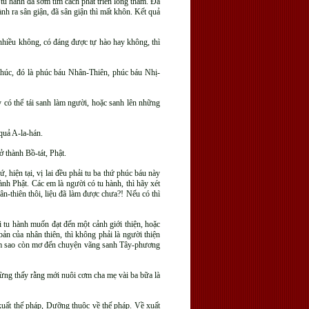
 tu hành đã sớm tìm cách phát triển lòng tham. Đã
h ra sân giận, đã sân giận thì mất khôn. Kết quả
nhiều không, có đáng được tự hào hay không, thì
húc, đó là phúc báu Nhân-Thiên, phúc báu Nhị-
 có thể tái sanh làm người, hoặc sanh lên những
quả A-la-hán.
 thành Bồ-tát, Phật.
hiện tại, vị lai đều phải tu ba thứ phúc báu này
h Phật. Các em là người có tu hành, thì hãy xét
ân-thiên thôi, liệu đã làm được chưa?! Nếu có thì
 tu hành muốn đạt đến một cảnh giới thiện, hoặc
ản của nhân thiên, thì không phải là người thiện
 làm sao còn mơ đến chuyện vãng sanh Tây-phương
ừng thấy rằng mới nuôi cơm cha mẹ vài ba bữa là
xuất thế pháp, Dưỡng thuộc về thế pháp. Về xuất