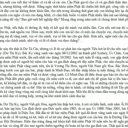
ăm mới con viết thư về thăm cô và tất cả các em. Cầu Phật gia trì cho cô và gia đình thân tâm
ồi, nhưng không viết được. Hằng ngày thời khóa niệm Phật đã chiếm hết thời giờ, công việc r
ới đây con lại không được khỏe lắm, cho nên trong khoảng thời gian này con không liên lạc đượ
huyện con nghe cô nói còn đang bệnh, cô cảm thấy buồn vì niệm Phật nhiều lắm mà sao không
à nặng dữ vậy? Bao giờ mới hết nghiệp đây? Mong rằng trong năm mới cô chóng được bình ph
ọc Phật, nếu thấu rõ đường đi, thấy rõ kết quả thì mình vui nhiều lắm. Còn nếu mờ mịt thì 
iềm tin, mất nguồn vui. Hôm nay, trước tiên con xin kể cho cô một câu chuyện vui, chuyện mộ
ống mà đi vãng sanh, vui vẻ cho mình, vui vẻ lớn lao cho gia đình. Hơn nữa, nghe một câu ch
rạng của chính mình, nhờ vậy có lẽ cô được vui theo chăng?…
ác này tên thật là Dư Tú Chi, nhưng có lẽ do sự phát âm của người Tiều hơi lơ lớ cho nên sau 
y (Dư Thị Ky). Bác Ky vãng sanh vào ngày 08/12/2002 tại thành phố Sydney, Úc Châu. Gia đ
hóa niệm Phật trước, lần mới nhất vào tháng 10/2002. Sau một tuần lễ vãng sanh, con gặp đượ
ặp được một số người hộ niệm cho bác và gia đình đang tới đây niệm Phật, cho nên chuyện n
ột bác niệm Phật vãng sanh nữa, tên là Vương Thị Hưu, người Việt Nam gốc Hoa. Bác Hưu
háng trước con gái của bác, pháp danh là Minh Đạo, tới đây nhập khóa tu mấy tháng, rồi trở 
ướng dẫn cho mẹ niệm Phật và được vãng sanh. Cô Minh Đạo đã điện thoại qua báo tin cho tụi
iệm Phật đến phút giây cuối cùng rồi mỉm cười ra đi, xin nhờ anh chị để giùm bài vị lên b
ắm, kể không hết đâu, có dịp từ từ con sẽ kể thêm cho cô nghe sau. Tất cả những chuyện này con
à sự chứng minh rất cụ thể. Hãy tin tưởng, vững tâm tu hành, cứ thẳng một đường đi tới Tây-
iếu kỳ chạy lòng vòng mà cuối cùng khó thoát khỏi nạn. Một khi đã bị chìm đắm trong dòng nghiệ
òn khổ đau vô lượng kiếp, tương lai khó tránh khỏi cảnh đọa lạc.
ác Dư Thị Ky, người Việt gốc Hoa, người lùn thấp hơi tròn, ít nói và hiền lành, sinh năm Ất Hợi
hơ, bán tạp hóa. Gia đình được qua Đức quốc năm 1985, di cư qua Úc 1988. Năm 2001, bá
ho pháp danh là Diệu Âm. Bắt đầu từ đó bác niệm Phật, kết quả đã được vãng sanh vào ngày 05
ưu lại tất cả 38 xương xá lợi, hiện số xá lợi này đang được người con của bác tên là Đường T
ọc Hội Brisbane. Hiện đạo tràng đang mở khóa kiết thất niệm Phật 10 tuần nên họ đề nghị g
ho bác và cũng để cho mọi người chiêm ngưỡng rồi hoàn trả lại cho gia đình sau. Thật quả là