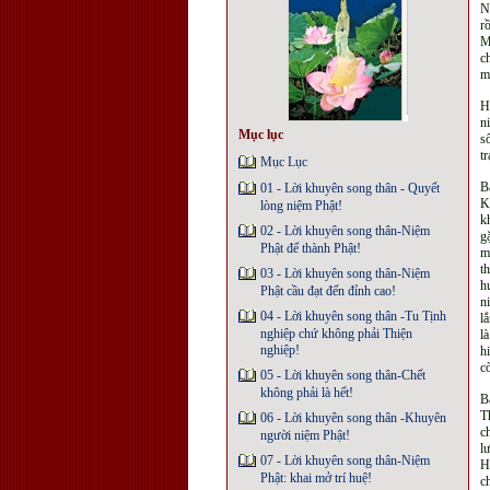
N
r
M
c
m
H
n
Mục lục
s
t
Mục Lục
B
01 - Lời khuyên song thân - Quyết
K
lòng niệm Phật!
k
02 - Lời khuyên song thân-Niệm
g
Phật để thành Phật!
m
t
03 - Lời khuyên song thân-Niệm
h
Phật cầu đạt đến đỉnh cao!
n
04 - Lời khuyên song thân -Tu Tịnh
l
nghiệp chứ không phải Thiện
l
nghiệp!
h
c
05 - Lời khuyên song thân-Chết
không phải là hết!
B
T
06 - Lời khuyên song thân -Khuyên
c
người niệm Phật!
l
07 - Lời khuyên song thân-Niệm
H
Phật: khai mở trí huệ!
c