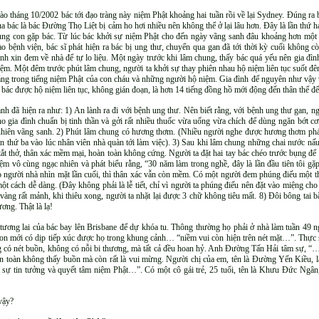
ào tháng 10/2002 bác tới đạo tràng này niệm Phật khoảng hai tuần rồi về lại Sydney. Đúng ra 
ủa bác là bác Đường Thọ Liệt bị cảm ho hơi nhiều nên không thể ở lại lâu hơn. Đây là lần thứ ha
ùng con gặp bác. Từ lúc bác khởi sự niệm Phật cho đến ngày vãng sanh đâu khoảng hơn một n
ào bệnh viện, bác sĩ phát hiện ra bác bị ung thư, chuyển qua gan đã tới thời kỳ cuối không 
ình xin đem về nhà để tự lo liệu. Một ngày trước khi lâm chung, thấy bác quá yếu nên gia đì
iệm. Một đêm trước phút lâm chung, người ta khởi sự thay phiên nhau hộ niệm liên tục suốt đêm
áng trong tiếng niệm Phật của con cháu và những người hộ niệm. Gia đình để nguyên như vậy v
 bác được hộ niệm liên tục, không gián đoạn, là hơn 14 tiếng đồng hồ mới động đến thân thể để 
 đã hiện ra như: 1) An lành ra đi với bệnh ung thư. Nên biết rằng, với bệnh ung thư gan, ng
ho gia đình chuẩn bị tinh thần và gởi rất nhiều thuốc vừa uống vừa chích để dùng ngăn bớt c
hiên vãng sanh. 2) Phút lâm chung có hương thơm. (Nhiều người nghe được hương thơm phát r
lần thứ ba vào lúc nhân viên nhà quàn tới làm việc). 3) Sau khi lâm chung những chai nước nấu
t thở, thân xác mềm mại, hoàn toàn không cứng. Người ta đặt hai tay bác chéo trước bụng để 
ệm vô cùng ngạc nhiên và phát biểu rằng, “30 năm làm trong nghề, đây là lần đầu tiên tôi gặ
cho người nhà nhìn mặt lần cuối, thì thân xác vẫn còn mềm. Có một người đem phúng điếu một
ột cách dễ dàng. (Đây không phải là lễ tiết, chỉ vì người ta phúng điếu nên đặt vào miệng cho
ng rất mảnh, khi thiêu xong, người ta nhặt lại được 3 chữ không tiêu mất. 8) Đôi bông tai bằn
ơng. Thật là lạ!
tương lai của bác bay lên Brisbane để dự khóa tu. Thông thường họ phải ở nhà làm tuần 49 
con mới có dịp tiếp xúc được họ trong khung cảnh… “niềm vui còn hiện trên nét mặt…”. Thực 
g có nét buồn, không có nỗi bi thương, mà tất cả đều hoan hỷ. Anh Đường Tấn Hải tâm sự, “
n toàn không thấy buồn mà còn rất là vui mừng. Người chị của em, tên là Đường Yến Kiều, l
ật sự tin tưởng và quyết tâm niệm Phật…”. Có một cô gái trẻ, 25 tuổi, tên là Khưu Đức Ngâ
vậy?