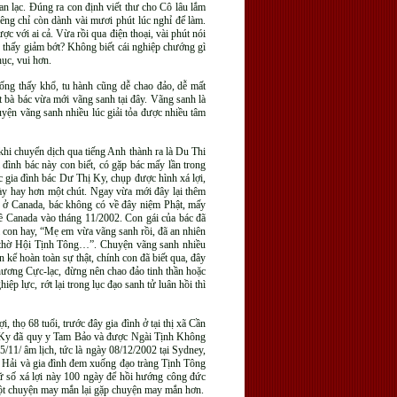
 an lạc. Đúng ra con định viết thư cho Cô lâu lắm
iêng chỉ còn dành vài mươi phút lúc nghỉ để làm.
c với ai cả. Vừa rồi qua điện thoại, vài phút nói
 thấy giảm bớt? Không biết cái nghiệp chướng gì
ục, vui hơn.
sống thấy khổ, tu hành cũng dễ chao đảo, dễ mất
t bà bác vừa mới vãng sanh tại đây. Vãng sanh là
uyện vãng sanh nhiều lúc giải tỏa được nhiều tâm
khi chuyển dịch qua tiếng Anh thành ra là Du Thi
ình bác này con biết, có gặp bác mấy lần trong
c gia đình bác Dư Thị Ky, chụp được hình xá lợi,
ày hay hơn một chút. Ngay vừa mới đây lại thêm
 ở Canada, bác không có về đây niệm Phật, mấy
về Canada vào tháng 11/2002. Con gái của bác đã
 con hay, “Mẹ em vừa vãng sanh rồi, đã an nhiên
àn thờ Hội Tịnh Tông…”. Chuyện vãng sanh nhiều
 kể hoàn toàn sự thật, chính con đã biết qua, đây
phương Cực-lạc, đừng nên chao đảo tinh thần hoặc
p lực, rớt lại trong lục đạo sanh tử luân hồi thì
, thọ 68 tuổi, trước đây gia đình ở tại thị xã Cần
c Ky đã quy y Tam Bảo và được Ngài Tịnh Không
/11/ âm lịch, tức là ngày 08/12/2002 tại Sydney,
ấn Hải và gia đình đem xuống đạo tràng Tịnh Tông
iữ số xá lợi này 100 ngày để hồi hướng công đức
 một chuyện may mắn lại gặp chuyện may mắn hơn.