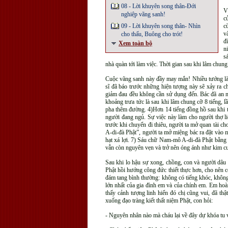
08 - Lời khuyên song thân-Đới
V
nghiệp vãng sanh!
c
09 - Lời khuyên song thân- Nhìn
c
v
cho thấu, Buông cho trót!
đ
Xem toàn bộ
n
s
nhà quàn tới làm việc. Thời gian sau khi lâm chung
Cuộc vãng sanh này đầy may mắn! Nhiều tướng lành
sĩ đã báo trước những hiện tượng này sẽ xảy ra c
giảm đau đều không cần sử dụng đến. Bác đã an n
khoảng trưa tức là sau khi lâm chung cỡ 8 tiếng, 
pha thêm đường. 4)Hơn 14 tiếng đồng hồ sau khi tắ
người đang ngủ. Sự việc này làm cho người thợ li
trước khi chuyển đi thiêu, người ta mở quan tài 
A-di-đà Phật”, người ta mở miệng bác ra đặt vào m
hạt xá lợi. 7) Sáu chữ Nam-mô A-di-đà Phật bằng và
vẫn còn nguyên vẹn và trở nên óng ánh như kim cư
Sau khi lo hậu sự xong, chồng, con và người dâu 
Phật hồi hướng công đức thiết thực hơn, cho nên 
đám tang bình thường: không có tiếng khóc, khôn
lớn nhất của gia đình em và của chính em. Em hoà
thấy cảnh tượng linh hiển đó chị cũng vui, đã th
xuống đạo tràng kiết thất niệm Phật, con hỏi:
- Nguyên nhân nào mà cháu lại về đây dự khóa tu 