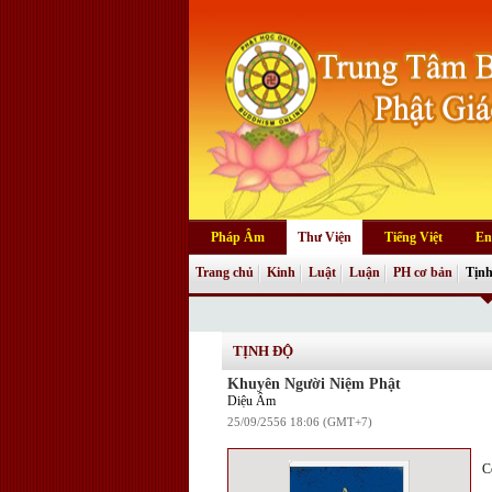
Pháp Âm
Thư Viện
Tiếng Việt
En
Trang chủ
Kinh
Luật
Luận
PH cơ bản
Tịnh
TỊNH ĐỘ
Khuyên Người Niệm Phật
Diệu Âm
25/09/2556 18:06 (GMT+7)
C