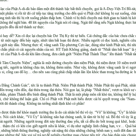
 được!
c của Phật A-di-đà bảo đảm một đời thành bậc bất thối chuyển, gọi là A-Duy-Việt-Trí Bồ-tát
 một phẩm vị rồi từ đó cứ tiếp tục tăng trưởng cho đến quả vị Phật chứ không bị sụt xuống, chí
ông tinh tấn thì bị rớt xuống phẩm thấp hơn. Chính vì bị thối chuyển mà thời gian tu hành bị k
hông thể nghĩ bàn. 48 lời nguyện của Ngài nói rõ ràng, Ngài thề rằng nếu Ngài không thực 
nguyện đều đã trở thành sự thực.
hó hay dễ? Xin cô đọc lại chuyện bác Dư Thị Ky thì tự hiểu. Cái chứng đắc của bác chưa chắc
 từ một ngày đến bảy ngày, nhứt tâm bất loạn thì được. Nhiều người có đọc kinh, nghiên cứu 
 giới này đâu. Nhưng thực tế, vãng sanh Tây-phương Cực-lạc, đúng như kinh Phật nói, thì nhiề
c chắn phải có cái nguyên nhân của nó. HT Tịnh Không giảng, danh từ “Nhất tâm bất loạn” là 
trì của Phật A-di-đà khi lâm chung, đưa cảnh giới “Niệm Phật Thành Thục” lên thành “Nhất tâ
t Tâm Chuyên Niệm”, nghĩa là một đường chuyên tâm niệm Phật, thì niệm được 10 niệm trướ
 tiếc, người ta không chịu tin, không thèm niệm. Như vậy, không được vãng sanh là vì ngườ
n si, cống cao đố kỵ… cho nên sau cùng phải chấp nhận lăn lộn khóc than trong ba đường ác h
Đẳng Chánh Giác”, tức là tu thành Phật. Niệm Phật thành Phật. Nhân Phật thì quả Phật, nhâ
ốn trong viên đốn, đại thừa trong đại thừa. Nói gọn lại, là pháp “Nhất thừa”, vượt ra khỏi sự
phần, phàm Thánh đều bình đẳng thành Phật. Thật là một pháp môn rất khó tin, không thể lý lu
 đi, chứ không thể luận giải. Chỉ có Phật với Phật mới hiểu được cái bí quyết trong câu “Na
ười đó thành công. Không tin tưởng nhất định khó có phần!
o được thân thể khỏe mạnh trường thọ là do cái nhân bố thí vô úy. “Vô” là không; “Úy” là khủn
 Nói cách khác, “Vô Úy” là không não hại chúng sanh, là tâm từ bi hỷ xả. Bố thí vô úy là g
ài người. Những người trong đời này thường đau yếu, tất cả đều do bởi trong quá khứ, hoặc
.v… thậm chí có khi còn giết người nữa là khác, ví dụ như nghiệp lính chẳng hạn, v.v… Quả bá
 những bệnh thông thường, nghiệp sát nặng thì chịu những chứng bệnh nan y, suốt đời đau đớn
ng những thế, hãy vui vẻ trả nợ để nghiệp chướng mau chóng tiêu trừ, cho báo thân này chung 