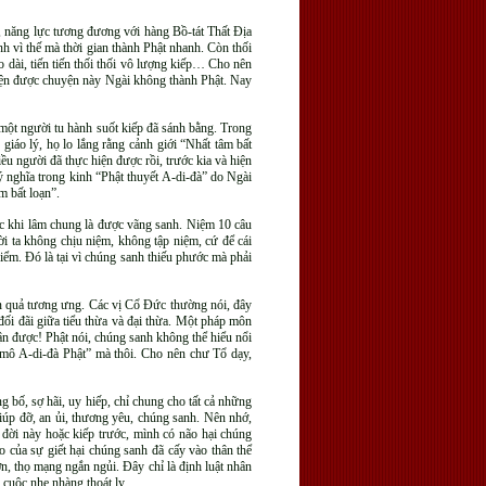
, năng lực tương đương với hàng Bồ-tát Thất Địa
nh vì thế mà thời gian thành Phật nhanh. Còn thối
éo dài, tiến tiến thối thối vô lượng kiếp… Cho nên
hiện được chuyện này Ngài không thành Phật. Nay
 một người tu hành suốt kiếp đã sánh bằng. Trong
giáo lý, họ lo lắng rằng cảnh giới “Nhất tâm bất
u người đã thực hiện được rồi, trước kia và hiện
ý nghĩa trong kinh “Phật thuyết A-di-đà” do Ngài
m bất loạn”.
c khi lâm chung là được vãng sanh. Niệm 10 câu
i ta không chịu niệm, không tập niệm, cứ để cái
iểm. Đó là tại vì chúng sanh thiếu phước mà phải
n quả tương ưng. Các vị Cổ Đức thường nói, đây
 đối đãi giữa tiểu thừa và đại thừa. Một pháp môn
ận được! Phật nói, chúng sanh không thể hiểu nổi
m-mô A-di-đà Phật” mà thôi. Cho nên chư Tổ dạy,
g bố, sợ hãi, uy hiếp, chỉ chung cho tất cả những
iúp đỡ, an ủi, thương yêu, chúng sanh. Nên nhớ,
 đời này hoặc kiếp trước, mình có não hại chúng
o của sự giết hại chúng sanh đã cấy vào thân thể
, thọ mạng ngắn ngủi. Đây chỉ là định luật nhân
cuộc nhẹ nhàng thoát ly.