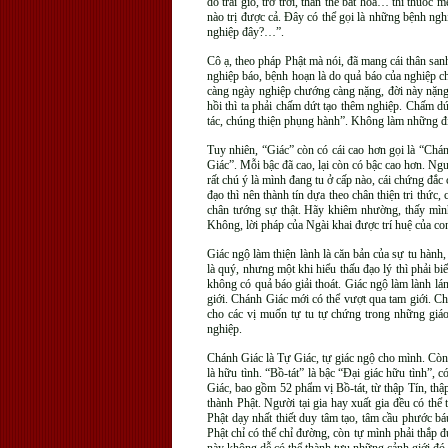
do trái gió, trở trời, thân thể bất hòa… thì thuố
nào trị được cả. Đây có thể gọi là những bệnh ng
nghiệp đây?…”.
Cô ạ, theo pháp Phật mà nói, đã mang cái thân san
nghiệp báo, bệnh hoạn là do quả báo của nghiệp 
càng ngày nghiệp chướng càng nặng, đời này nặng h
hồi thì ta phải chấm dứt tạo thêm nghiệp. Chấm d
tác, chúng thiện phụng hành”. Không làm những điề
Tuy nhiên, “Giác” còn có cái cao hơn gọi là “
Giác”. Mỗi bậc đã cao, lại còn có bậc cao hơn. 
rất chú ý là mình đang tu ở cấp nào, cái chứng đắc 
đạo thì nên thành tín dựa theo chân thiện tri thứ
chân tướng sự thật. Hãy khiêm nhường, thấy mìn
Không, lời pháp của Ngài khai được trí huệ của co
Giác ngộ làm thiện lành là căn bản của sự tu hàn
là quý, nhưng một khi hiểu thấu đạo lý thì phải b
không có quả báo giải thoát. Giác ngộ làm lành l
giới. Chánh Giác mới có thể vượt qua tam giới. C
cho các vị muốn tự tu tự chứng trong những giáo
nghiệp.
Chánh Giác là Tự Giác, tự giác ngộ cho mình. Còn 
là hữu tình. “Bồ-tát” là bậc “Đại giác hữu tình”,
Giác, bao gồm 52 phẩm vị Bồ-tát, từ thập Tín, thậ
thành Phật. Người tại gia hay xuất gia đều có thể
Phật dạy nhất thiết duy tâm tạo, tâm cầu phước báu
Phật chỉ có thể chỉ đường, còn tự mình phải thắp đ