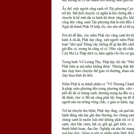
này không dễ có thể thành tựu những cảnh giới đó
Ấy thế, một người vãng sanh về Tây-phương Cực-lạ
trở lên. Bất thối chuyển có nghĩa là khi chứng đắc
chuyển là hễ tinh tấn tu hành thì được tăng lên, kh
công đức vãng sanh Tây-phương thật là một điều k
Ngài đã thành Phật 10 kiếp rồi, cho nên tất cả lời 
Nói thì dễ lắm, còn niệm Phật cho vãng sanh thì k
kinh A-di-đà, Phật dạy rằng, một người niệm Phật
loạn” khó quá! Đúng vậy, không dễ gì đạt đến cảnh
giờ đều có, tương lai cũng sẽ có. Như vậy thì chắ
Cưu Ma La Thập dịch ra, hàm nghĩa chỉ cho sự gia 
Trong kinh Vô Lượng Thọ, Phật dạy chỉ cần “Nhấ
Phật hiệu ai mà niệm không được. Nhưng thật đáng
tâm chạy theo chuyện thế gian vô thường, tham sâ
chịu thua thiệt đó thôi.
Niệm Phật là tu thành phẩm vị “Vô Thượng Chánh 
là pháp môn phương tiện trong phương tiện, viên đ
phổ độ tất cả chúng sanh, thượng-trung-hạ đều có 
đã đành, chư vị Bồ-tát cũng phải lấy lòng tin để
người nào tin tưởng vững chắc, y giáo tu hành, ng
Trở lại chuyện thọ bệnh, Phật dạy rằng, cái quả bá
hành động não hại gây đau thương cho chúng sanh.
chúng sanh là muôn loài chứ không phải chỉ có lo
sanh, như bắn chim, bắt cá, giết gà, giết kiến, v
thành bệnh hoạn, đau ốm. Nghiệp sát nhẹ thì mang
quả báo ứng, chúng ta nên tự nhiên nhận lãnh. Khô