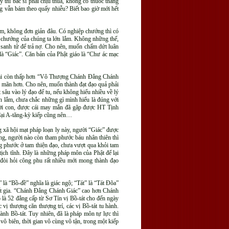
 thì bác sĩ phải chịu thua, không có thuốc thang
g vẫn bám theo quấy nhiễu? Biết bao giờ mới hết
lắm, không đơn giản đâu. Có nghiệp chướng thì có
p chướng của chúng ta lớn lắm. Không những thế,
i sanh tử để trả nợ. Cho nên, muốn chấm dứt luân
 là “Giác”. Căn bản của Phật giáo là “Chư ác mạc
 lại còn thấp hơn “Vô Thượng Chánh Đẳng Chánh
n mãn hơn. Cho nên, muốn thành đạt đạo quả phải
t sâu vào lý đạo để tu, nếu không hiểu nhiều về lý
ênh lắm, chưa chắc những gì mình hiểu là đúng với
 đời con, được cái may mắn đã gặp được HT Tịnh
a đại A-tăng-kỳ kiếp cũng nên…
 xã hội mạt pháp loạn ly này, người “Giác” được
ằng, người nào còn tham phước báu nhân thiên thì
ng phước ở tam thiện đạo, chưa vượt qua khỏi tam
ịch tĩnh. Đây là những pháp môn của Phật để lại
 đòi hỏi công phu rất nhiều mới mong thành đạo
là “Bồ-đề” nghĩa là giác ngộ; “Tát” là “Tát Đõa”
 xuất gia. “Chánh Đẳng Chánh Giác” cao hơn Chánh
 là 52 đẳng cấp từ Sơ Tín vị Bồ-tát cho đến ngày
 vị thượng căn thượng trí, các vị Bồ-tát tu hành.
hành Bồ-tát. Tuy nhiên, đã là pháp môn tự lực thì
vô biên, thời gian vô cùng vô tận, trong một kiếp