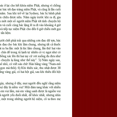
bác ở lại cho hết khóa niệm Phật, nhưng vì chồng
i bác tới đạo tràng niệm Phật, và cũng là lần cuối
ăm. Sau khi trở về lại Sydney, bác bị bệnh phải
còn chữa được nữa. Năm ngày trước khi ra đi, gia
nh mời một số người niệm Phật tới tính chuyện hộ
 và cuối cùng bác lặng lẽ ra đi vào khoảng 4 giờ
à tiếp tục niệm Phật cho đến 6 giờ chiều mới gọi
tẩn liệm.
ười chết phải trải qua những cơn đau dữ tợn, bác
ơn đau cho bác khi lâm chung, nhưng tất cả thuốc
a ba lần: một là lúc lâm chung, lần thứ hai vào
 chín để trong tủ lạnh tự nhiên có vị ngọt như có
bồng xác lên thì hai tay cứ rơi xuống đu đưa như
p chuyện lạ lùng như thế này”. 5) Năm ngày sau,
 thẻ nhỏ, có viết sáu chữ Hán bằng vàng “Nam-mô
 gọn mà thôi). 6) Khi thiêu xác, thu nhặt được 38
g vàng giả, có hai hột giả, sau khi thiêu đôi hột
ngày, nhưng ở đây, mọi người đều nghĩ rằng niệm
sự đây là niềm vui! Một đám tang khác với nhiều
…em vui lắm, má em vãng sanh được là nguồn vui
à người yếu đuối nhất, dễ khóc nhất, nhưng nhìn
n, một trong những người hộ niệm, cô ta theo mẹ