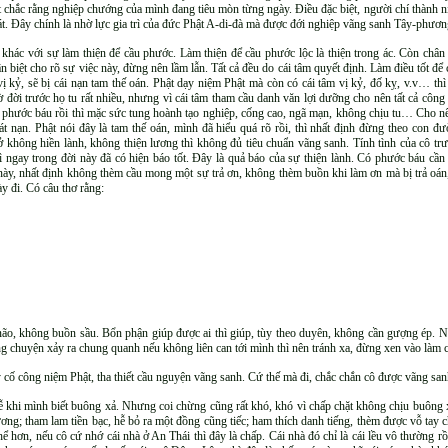
ết chắc rằng nghiệp chướng của mình đang tiêu mòn từng ngày. Điều đặc biệt, người chí thành 
oát. Đây chính là nhờ lực gia trì của đức Phật A-di-đà mà được đới nghiệp vãng sanh Tây-phươn
, khác với sự làm thiện để cầu phước. Làm thiện để cầu phước lộc là thiện trong ác. Còn ch
hân biệt cho rõ sự việc này, đừng nên lầm lẫn. Tất cả đều do cái tâm quyết định. Làm điều tốt đ
 vị kỷ, sẽ bị cái nạn tam thế oán. Phật dạy niệm Phật mà còn có cái tâm vị kỷ, đố kỵ, v.v… th
hờ đời trước họ tu rất nhiều, nhưng vì cái tâm tham cầu danh văn lợi dưỡng cho nên tất cả cô
, phước báu rồi thì mặc sức tung hoành tạo nghiệp, cống cao, ngã mạn, không chịu tu… Cho 
át nạn. Phật nói đây là tam thế oán, mình đã hiểu quá rõ rồi, thì nhất định đừng theo con đ
 không hiền lành, không thiện lương thì không đủ tiêu chuẩn vãng sanh. Tính tình của cô trướ
 ngay trong đời này đã có hiện báo tốt. Đây là quả báo của sự thiện lành. Có phước báu cầ
 này, nhất định không thèm cầu mong một sự trả ơn, không thèm buồn khi làm ơn mà bị trả oán
y đi. Có câu thơ rằng:
n não, không buồn sầu. Bổn phận giúp được ai thì giúp, tùy theo duyên, không cần gượng ép. 
g chuyện xảy ra chung quanh nếu không liên can tới mình thì nên tránh xa, đừng xen vào làm c
cố công niệm Phật, tha thiết cầu nguyện vãng sanh. Cứ thế mà đi, chắc chắn cô được vãng san
ễ khi mình biết buông xả. Nhưng coi chừng cũng rất khó, khó vì chấp chặt không chịu buông x
thương; tham lam tiền bạc, hễ bỏ ra một đồng cũng tiếc; ham thích danh tiếng, thèm được vỗ tay 
hơn, nếu cô cứ nhớ cái nhà ở An Thái thì đây là chấp. Cái nhà đó chỉ là cái lều vô thường rồi