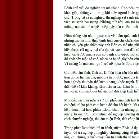
Bệnh chủ yếu do nghiệp sát mà thành. Cho nên, muố
khác giết, không vui mừng khi thấy người khác gi
chủ. Trong tất cả ác nghiệp, thì nghiệp sát sanh rấ
việc sát sanh hại mạng. Những thứ này làm trở ng
mống của oán thù truyền kiếp, gây nên chiến tranh 
Hôm tháng sáu năm ngoái con về thăm quê, anh B
nhưng một là nhìn thấy bịnh tình của cha chưa khỏe
nhân chuyến ghé thăm này anh Bốn có thể nhẹ nhàn
hiểu được cái nguy hại của tội sát sanh, con đâu 
hiểu, cái trước mắt là con cố tránh cho được một 
đó chất đầy một số chó, tất cả đã bị bẻ gãy bốn cẳ
Vì miếng ăn mà con người trở nên quá ác độc, việc 
Cho nên làm lành, lánh ác, là điều kiện căn bản n
trên đó có hai cái đĩa, một đĩa là phước, một đĩa
hơn nghiệp thì thân thể kiên khang, khỏe mạnh. N
thân thể sẽ kiện khang, tâm thần an lạc. Làm ác nh
nên tội ác cho suốt đời bất an, đời đời kiếp kiếp tiế
Một điều cần nói nữa là sự chi phối của định luật 
có bệnh thì họ phải chịu bệnh để cho hết bệnh. Ví d
bệnh hoạn, tai họa, phiền não… chính là những phả
mắng, bị oan ức… cho nhiều để nghiệp chướng được
cách chuyển nghiệp, thì làm thiện lành, tích công l
Trong phép làm thiện thì tu hành, niệm Phật, là đạ
lụy… để trả nghiệp thì nghiệp chướng cũng sẽ giảm
nỗi, khi chúng ta biết quay đầu tu hành thì đã tạo