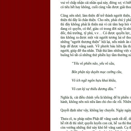
vui vẻ chấp nhận cái nhân quả này, đừng sợ, vì bi
có tiêu hết hay không, cuối cùng vẫn được giải th
Cũng nên nhớ, làm thiện để trở thành người thiện
thiện thì đây là chân thiện. Cho nên, phải chú ý p
thì đây không phải là thiện mà vì cái tâm hẹp hòi
đang có quyền, có thế, giàu có trong đời này là n
đốc, thủ trưởng, tỷ phú, v.v… Có được quyền lực
tìm không ra được một vài người tương lai sẽ tho
những “người thượng thiện” hội lại, nếu mình ăn ở
hợp để được vãng sanh. Về phước báu hữu lậu thì
người, giúp đỡ tha nhân. Thật thà làm những việc
buông bỏ tất cả những thứ phiền lụy tầm thường nà
“Yếu vô phiền não, yếu vô sầu,
Bổn phận tùy duyên mạc cưỡng cầu,
Vô ích ngữ ngôn hựu khai khẩu,
Vô can kỷ sự thiểu đương đầu.”
Nghĩa là, cái điều chính yếu là không để bị phiề
hành, không nên nói nữa làm chi cho rắc rối. Nhữn
Quyết định như vậy, không lay chuyển. Ngày ngày 
Thưa cô, tu pháp niệm Phật để vãng sanh rất dễ, d
hễ rời đi thì nhớ; quyến luyến con cái, hễ xa thì 
còn vướng những thứ này khó bề vãng sanh. Cụ thể 