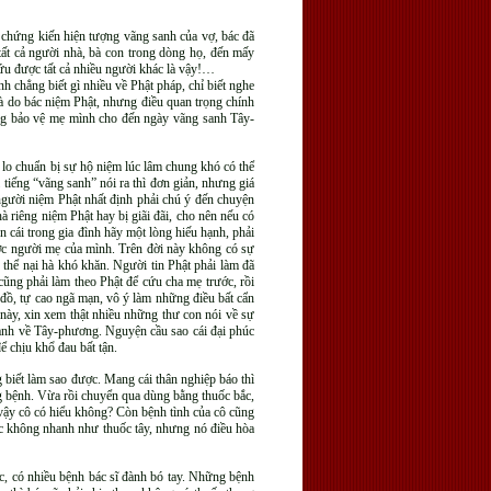
 chứng kiến hiện tượng vãng sanh của vợ, bác đã
ất cả người nhà, bà con trong dòng họ, đến mấy
u được tất cả nhiều người khác là vậy!…
nh chẳng biết gì nhiều về Phật pháp, chỉ biết nghe
à do bác niệm Phật, nhưng điều quan trọng chính
lòng bảo vệ mẹ mình cho đến ngày vãng sanh Tây-
lo chuẩn bị sự hộ niệm lúc lâm chung khó có thể
 tiếng “vãng sanh” nói ra thì đơn giản, nhưng giá
người niệm Phật nhất định phải chú ý đến chuyện
 riêng niệm Phật hay bị giãi đãi, cho nên nếu có
 cái trong gia đình hãy một lòng hiếu hạnh, phải
ợc người mẹ của mình. Trên đời này không có sự
 thể nại hà khó khăn. Người tin Phật phải làm đã
cũng phải làm theo Phật để cứu cha mẹ trước, rồi
đồ, tự cao ngã mạn, vô ý làm những điều bất cẩn
 này, xin xem thật nhiều những thư con nói về sự
sanh về Tây-phương. Nguyện cầu sao cái đại phúc
ể chịu khổ đau bất tận.
 biết làm sao được. Mang cái thân nghiệp báo thì
g bệnh. Vừa rồi chuyển qua dùng bằng thuốc bắc,
 vậy cô có hiểu không? Còn bệnh tình của cô cũng
bắc không nhanh như thuốc tây, nhưng nó điều hòa
c, có nhiều bệnh bác sĩ đành bó tay. Những bệnh