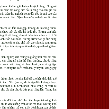
tự mình không giết hại sanh vật, không xúi người
tu hành tạo công đức hồi hướng cho oan gia trái
, oán thân thù nghịch trong đời đều là quả báo của
vào tam ác đạo. Nặng hơn nữa, nghiệp sát là mầm
nh em lâu lắm mới gặp, không đi thì cũng buồn,
n chay, một đĩa đậu hũ là đủ rồi. Nhưng con biết,
úng lễ với hàng xóm và thỏa tình anh em. Khi đã
lẽ anh Bốn hơi buồn, nhưng trước sau gì ảnh cũng
người cỡi xe đạp chở một giỏ sắt phía sau, trong
hìn thấy cảnh này quá tội nghiệp, quá thương tâm!
 à!
 thân nghiệp của chúng ta giống như một cái cân,
ệp cân bằng thì thân thể bình thường, phước nặng
 cho cán cân nặng về phía phước, nhẹ về nghiệp,
ộn. Một người hiểu thấu đạo lý này thì dại gì gây
thì tự nhiên họ phải khổ để cho hết khổ, thân thể
ết bệnh. Nói rộng ra, khi ta gặp điều không vừa ý,
: một là, bị bệnh hoạn, bị tai ương, bị chửi, bị
ể cho đĩa cân phước đức phải nặng lên. Trong hai
ong một đời. Còn chờ cho bệnh hoạn, tai ương, khổ
y chỉ là việc chẳng trốn được mà thôi. Nhưng khổ
ậy, khi tu hành mà còn thấy bệnh hoạn, xin cô hãy