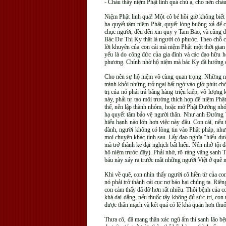
- Cháu thấy niệm Phật linh quá chú ạ, cho nên chá
Niệm Phật linh quá! Một cô bé hồi giờ không biết
hạ quyết tâm niệm Phật, quyết lòng buông xả để 
chục người, đều đến xin quy y Tam Bảo, và cũng 
Bác Dư Thị Ky thật là người có phước. Theo chỗ con 
lời khuyên của con cái mà niệm Phật một thời gia
yếu là do công đức của gia đình và các đạo hữu 
phương. Chính nhờ hộ niệm mà bác Ky đã hưởng đư
Cho nên sự hộ niệm vô cùng quan trọng. Những ngư
tránh khỏi những trở ngại bất ngờ vào giờ phút chó
trị của nó phải trả bằng hàng triệu kiếp, vô lượ
này, phải tự tạo môi trường thích hợp để niệm Phậ
thể, nên lập thành nhóm, hoặc mở Phật Đường nhỏ đ
hạ quyết tâm bảo vệ người thân. Như anh Đường T
hiếu hạnh nào lớn hơn việc này đâu. Con cái, nếu 
đành, người không có lòng tin vào Phật pháp, như
mọi chuyện khác tính sau. Lấy đạo nghĩa “hiếu dư
mà trở thành kẻ đại nghịch bất hiếu. Nên nhớ tội 
hộ niệm trước đây). Phải nhớ, rõ ràng vãng sanh 
báu này xảy ra trước mắt những người Việt ở quê n
Khi về quê, con nhìn thấy người cô hiền từ của co
nó phải trở thành cái cục nợ báo hại chúng ta. R
con cảm thấy đã đỡ hơn rất nhiều. Thôi bệnh của c
khá dai dẳng, nếu thuốc tây không đủ sức trị, con
được thân mạch và kết quả có lẽ khả quan hơn thuố
Thưa cô, đã mang thân xác ngũ ấm thì sanh lão bệ