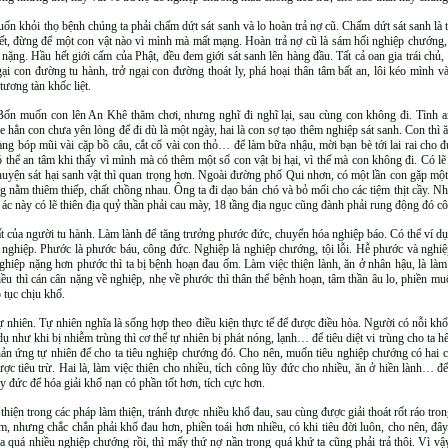
n khỏi thọ bệnh chúng ta phải chấm dứt sát sanh và lo hoàn trả nợ cũ. Chấm dứt sát sanh là 
ết, đừng để một con vật nào vì mình mà mất mạng. Hoàn trả nợ cũ là sám hối nghiệp chướng, 
t nặng. Hầu hết giới cấm của Phật, đều đem giới sát sanh lên hàng đầu. Tất cả oan gia trái chủ
ại con đường tu hành, trở ngại con đường thoát ly, phá hoại thân tâm bất an, lôi kéo mình 
tương tàn khốc liệt.
ốn muốn con lên An Khê thăm chơi, nhưng nghĩ đi nghĩ lại, sau cùng con không đi. Tình a
 hẳn con chưa yên lòng để đi dù là một ngày, hai là con sợ tạo thêm nghiệp sát sanh. Con thì ă
g bóp mũi vài cặp bồ câu, cắt cổ vài con thỏ… để làm bữa nhậu, mời bạn bè tới lai rai cho đ
có thể an tâm khi thấy vì mình mà có thêm một số con vật bị hại, vì thế mà con không đi. Có 
chuyện sát hại sanh vật thì quan trọng hơn. Ngoài đường phố Qui nhơn, có một lần con gặp một 
ng nằm thiêm thiếp, chất chồng nhau. Ông ta đi dạo bán chó và bỏ mối cho các tiệm thịt cầy. N
ác này có lẽ thiên địa quỷ thần phải cau mày, 18 tầng địa ngục cũng đành phải rung động đó cô
hất của người tu hành. Làm lành để tăng trưởng phước đức, chuyển hóa nghiệp báo. Có thể ví dụ
 là nghiệp. Phước là phước báu, công đức. Nghiệp là nghiệp chướng, tội lỗi. Hễ phước và nghi
ghiệp nặng hơn phước thì ta bị bệnh hoạn đau ốm. Làm việc thiện lành, ăn ở nhân hậu, là làm
iều thì cán cân nặng về nghiệp, nhẹ về phước thì thân thể bệnh hoạn, tâm thần âu lo, phiền mu
p tục chịu khổ.
tự nhiên. Tự nhiên nghĩa là sống hợp theo điều kiện thực tế để được điều hòa. Người có nỗi khổ 
ụ như khi bị nhiễm trùng thì cơ thể tự nhiên bị phát nóng, lạnh… để tiêu diệt vi trùng cho ta h
n ứng tự nhiên để cho ta tiêu nghiệp chướng đó. Cho nên, muốn tiêu nghiệp chướng có hai cách
 tiêu trừ. Hai là, làm việc thiện cho nhiều, tích công lũy đức cho nhiều, ăn ở hiền lành… đ
ũy đức để hóa giải khổ nạn có phần tốt hơn, tích cực hơn.
i thiện trong các pháp làm thiện, tránh được nhiều khổ đau, sau cùng được giải thoát rốt ráo tr
, nhưng chắc chắn phải khổ đau hơn, phiền toái hơn nhiều, có khi tiêu đời luôn, cho nên, đâ
 ra quá nhiều nghiệp chướng rồi, thì mấy thứ nợ nần trong quá khứ ta cũng phải trả thôi. Vì v