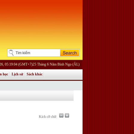
026, 05:19:04 (GMT+7)25 Tháng 6 Năm Bính Ngọ (ÂL)
n học
Lịch sử
Sách khác
Kích cỡ chữ: