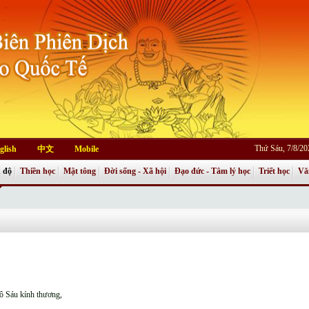
Thứ Sáu, 7/8/2
glish
中文
Mobile
 độ
Thiền học
Mật tông
Đời sống - Xã hội
Đạo đức - Tâm lý học
Triết học
Vă
ô Sáu kính thương,