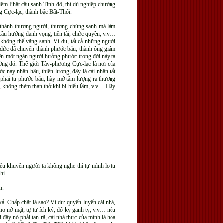
niệm Phật cầu sanh Tịnh-độ, thì dù nghiệp chướng
g Cực-lạc, thành bậc Bất-Thối.
ân thành thương người, thương chúng sanh mà làm
ể cầu hưởng danh vọng, tiền tài, chức quyền, v.v…
ì không thể vãng sanh. Ví dụ, tất cả những người
ng đức đã chuyển thành phước báu, thành ông giám
nên một ngàn người hưởng phước trong đời này ta
ường đó. Thế giới Tây-phương Cực-lạc là nơi của
c nay nhân hậu, thiện lương, đây là cái nhân rất
n phải tu phước báu, hãy mở tâm lượng ra thương
, không thèm than thở khi bị hiểu lầm, v.v… Hãy
Nếu khuyên người ta không nghe thì tự mình lo tu
hi.
h.
ả. Chấp chặt là sao? Ví dụ: quyến luyến cái nhà,
cho nở mặt; tự tư ích kỷ, đố kỵ ganh tỵ, v.v… nếu
 đây nó phải tan rã, cái nhà thực của mình là hoa