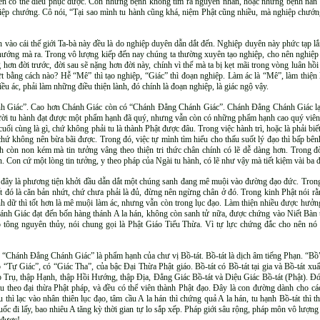
c men có thể điều phục được. Còn những bệnh không tìm ra nguyên nhân, hoặc những bệnh nan y
hiệp chướng. Cô nói, “Tại sao mình tu hành cũng khá, niệm Phật cũng nhiều, mà nghiệp chướn
h vào cái thế giới Ta-bà này đều là do nghiệp duyên dẫn dắt đến. Nghiệp duyên này phức tạp 
chướng mà ra. Trong vô lượng kiếp đến nay chúng ta thường xuyên tạo nghiệp, cho nên nghiệ
ơn đời trước, đời sau sẽ nặng hơn đời này, chính vì thế mà ta bị kẹt mãi trong vòng luân hồ
ứt bằng cách nào? Hễ “Mê” thì tạo nghiệp, “Giác” thì đoạn nghiệp. Làm ác là “Mê”, làm thiện
u ác, phải làm những điều thiện lành, đó chính là đoạn nghiệp, là giác ngộ vậy.
Chánh Giác”. Cao hơn Chánh Giác còn có “Chánh Đẳng Chánh Giác”. Chánh Đẳng Chánh Giác
Người tu hành đạt được một phẩm hạnh đã quý, nhưng vẫn còn có những phẩm hạnh cao quý viê
cuối cùng là gì, chứ không phải tu là thành Phật được đâu. Trong việc hành trì, hoặc là phải biế
c, chứ không nên bừa bãi được. Trong đó, việc tự mình tìm hiểu cho thấu suốt lý đạo thì bấp b
h còn non kém mà tin tưởng vâng theo thiện tri thức chân chính có lẽ dễ dàng hơn. Trong
n. Con cứ một lòng tin tưởng, y theo pháp của Ngài tu hành, có lẽ như vậy mà tiết kiệm vài b
h, đây là phương tiện khởi đầu dẫn dắt một chúng sanh đang mê muội vào đường đạo đức. Trong
iết đó là căn bản nhứt, chứ chưa phải là đủ, đừng nên ngừng chân ở đó. Trong kinh Phật nói r
ánh dữ thì tốt hơn là mê muội làm ác, nhưng vẫn còn trong lục đạo. Làm thiện nhiều được hưở
hánh Giác đạt đến bốn hàng thánh A la hán, không còn sanh tử nữa, được chứng vào Niết Bàn t
 tông nguyên thủy, nói chung gọi là Phật Giáo Tiểu Thừa. Vì tự lực chứng đắc cho nên nó
“Chánh Đẳng Chánh Giác” là phẩm hạnh của chư vị Bồ-tát. Bồ-tát là dịch âm tiếng Phạn. “Bồ” 
 có “Tự Giác”, có “Giác Tha”, của bậc Đại Thừa Phật giáo. Bồ-tát có Bồ-tát tại gia và Bồ-tát
p Trụ, thập Hạnh, thập Hồi Hướng, thập Địa, Đẳng Giác Bồ-tát và Diệu Giác Bồ-tát (Phật). Đó
 tu theo đại thừa Phật pháp, và đều có thể viên thành Phật đạo. Đây là con đường dành cho các
 thì lạc vào nhân thiên lục đạo, tâm cầu A la hán thì chứng quả A la hán, tu hạnh Bồ-tát thì t
uốc đi lấy, bao nhiêu A tăng kỳ thời gian tự lo sắp xếp. Pháp giới sâu rộng, pháp môn vô lượng 