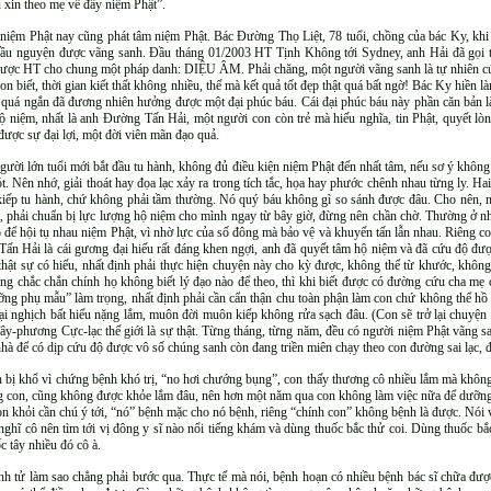
u xin theo mẹ về đây niệm Phật”.
 niệm Phật nay cũng phát tâm niệm Phật. Bác Đường Thọ Liệt, 78 tuổi, chồng của bác Ky, khi
cầu nguyện được vãng sanh. Đầu tháng 01/2003 HT Tịnh Không tới Sydney, anh Hải đã gọi t
được HT cho chung một pháp danh: DIỆU ÂM. Phải chăng, một người vãng sanh là tự nhiên cứ
biết, thời gian kiết thất không nhiều, thế mà kết quả tốt đẹp thật quá bất ngờ! Bác Ky hiền là
n quá ngắn đã đương nhiên hưởng được một đại phúc báu. Cái đại phúc báu này phần căn bản l
hộ niệm, nhất là anh Đường Tấn Hải, một người con còn trẻ mà hiếu nghĩa, tin Phật, quyết 
ợc sự đại lợi, một đời viên mãn đạo quả.
ời lớn tuổi mới bắt đầu tu hành, không đủ điều kiện niệm Phật đến nhất tâm, nếu sơ ý không 
t. Nên nhớ, giải thoát hay đọa lạc xảy ra trong tích tắc, họa hay phước chênh nhau từng ly. Hai
ng kiếp tu hành, chứ không phải tầm thường. Nó quý báu không gì so sánh được đâu. Cho nên, 
t, phải chuẩn bị lực lượng hộ niệm cho mình ngay từ bây giờ, đừng nên chần chờ. Thường ở nhà
ể hội tụ nhau niệm Phật, vì nhờ lực của số đông mà bảo vệ và khuyến tấn lẫn nhau. Riêng con
ấn Hải là cái gương đại hiếu rất đáng khen ngợi, anh đã quyết tâm hộ niệm và đã cứu độ đư
thật sự có hiếu, nhất định phải thực hiện chuyện này cho kỳ được, không thể từ khước, không
ng chắc chắn chính họ không biết lý đạo nào để theo, thì khi biết được có đường cứu cha mẹ 
ỡng phụ mẫu” làm trọng, nhất định phải cần cẩn thận chu toàn phận làm con chứ không thể hồ 
đại nghịch bất hiếu nặng lắm, muôn đời muôn kiếp không rửa sạch đâu. (Con sẽ trở lại chuyện
Tây-phương Cực-lạc thế giới là sự thật. Từng tháng, từng năm, đều có người niệm Phật vãng 
hà để có dịp cứu độ được vô số chúng sanh còn đang triền miên chạy theo con đường sai lạc, đ
n bị khổ vì chứng bệnh khó trị, “no hơi chướng bụng”, con thấy thương cô nhiều lắm mà không
iêng con, cũng không được khỏe lắm đâu, nên hơn một năm qua con không làm việc nữa để dưỡn
on khỏi cần chú ý tới, “nó” bệnh mặc cho nó bệnh, riêng “chính con” không bệnh là được. Nói
 nghĩ cô nên tìm tới vị đông y sĩ nào nổi tiếng khám và dùng thuốc bắc thử coi. Dùng thuốc 
c tây nhiều đó cô à.
nh tử làm sao chẳng phải bước qua. Thực tế mà nói, bệnh hoạn có nhiều bệnh bác sĩ chữa đượ