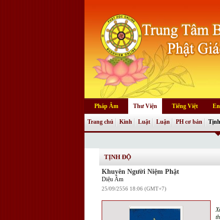
Pháp Âm
Thư Viện
Tiếng Việt
En
Trang chủ
Kinh
Luật
Luận
PH cơ bản
Tịnh
TỊNH ĐỘ
Khuyên Người Niệm Phật
Diệu Âm
25/09/2556 18:06 (GMT+7)
X
t