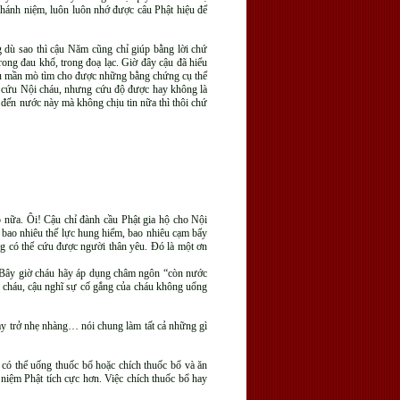
chánh niệm, luôn luôn nhớ được câu Phật hiệu để
ng dù sao thì cậu Năm cũng chỉ giúp bằng lời chứ
rong đau khổ, trong đoạ lạc. Giờ đây cậu đã hiểu
, cậu mần mò tìm cho được những bằng chứng cụ thể
ể cứu Nội cháu, nhưng cứu độ được hay không là
ã đến nước này mà không chịu tin nữa thì thôi chứ
o nữa. Ôi! Cậu chỉ đành cầu Phật gia hộ cho Nội
i bao nhiêu thế lực hung hiểm, bao nhiêu cạm bẩy
cũng có thể cứu được người thân yêu. Đó là một ơn
i. Bây giờ cháu hãy áp dụng châm ngôn “còn nước
cho cháu, cậu nghĩ sự cố gắng của cháu không uổng
oay trở nhẹ nhàng… nói chung làm tất cả những gì
có thể uống thuốc bổ hoặc chích thuốc bổ và ăn
 niệm Phật tích cực hơn. Việc chích thuốc bổ hay