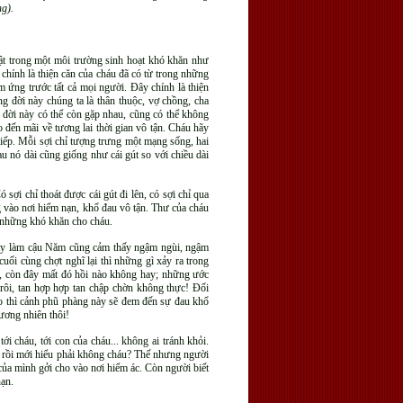
ng).
ật trong một môi trường sinh hoạt khó khăn như
chính là thiện căn của cháu đã có từ trong những
m ứng trước tất cả mọi người. Đây chính là thiện
g đời này chúng ta là thân thuộc, vợ chồng, cha
 đời này có thể còn gặp nhau, cũng có thể không
o đến mãi về tương lai thời gian vô tận. Cháu hãy
i tiếp. Mỗi sợi chỉ tượng trưng một mạng sống, hai
au nó dài cũng giống như cái gút so với chiều dài
sợi chỉ thoát được cái gút đi lên, có sợi chỉ qua
g vào nơi hiểm nạn, khổ đau vô tận. Thư của cháu
ết những khó khăn cho cháu.
này làm cậu Năm cũng cảm thấy ngậm ngùi, ngậm
uối cùng chợt nghĩ lại thì những gì xảy ra trong
óa, còn đây mất đó hồi nào không hay; những ước
rôi, tan hợp hợp tan chập chờn không thực! Đối
ạo thì cảnh phũ phàng này sẽ đem đến sự đau khổ
đương nhiên thôi!
tới cháu, tới con của cháu... không ai tránh khỏi.
ià rồi mới hiểu phải không cháu? Thế nhưng người
ủa mình gởi cho vào nơi hiểm ác. Còn người biết
nạn.