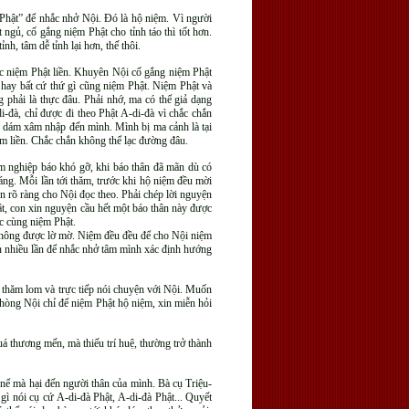
 Phật” để nhắc nhở Nội. Đó là hộ niệm. Vì người
ngủ, cố gắng niệm Phật cho tỉnh táo thì tốt hơn.
h, tâm dễ tỉnh lại hơn, thế thôi.
ức niệm Phật liền. Khuyên Nội cố gắng niệm Phật
 hay bất cứ thứ gì cũng niệm Phật. Niệm Phật và
 phải là thực đâu. Phải nhớ, ma có thể giả dạng
i-đà, chỉ được đi theo Phật A-di-đà vì chắc chắn
ào dám xâm nhập đến mình. Mình bị ma cảnh là tại
ệm liền. Chắc chắn không thể lạc đường đâu.
m nghiệp báo khó gỡ, khi báo thân đã mãn dù có
g. Mỗi lần tới thăm, trước khi hộ niệm đều mời
ện rõ ràng cho Nội đọc theo. Phải chép lời nguyện
t, con xin nguyện cầu hết một báo thân này được
c cùng niệm Phật.
 không được lờ mờ. Niệm đều đều để cho Nội niệm
n nhiều lần để nhắc nhở tâm mình xác định hướng
 thăm lom và trực tiếp nói chuyện với Nội. Muốn
phòng Nội chỉ để niệm Phật hộ niệm, xin miễn hỏi
á thương mến, mà thiếu trí huệ, thường trở thành
 nể mà hại đến người thân của mình. Bà cụ Triệu-
gì nói cụ cứ A-di-đà Phật, A-di-đà Phật... Quyết