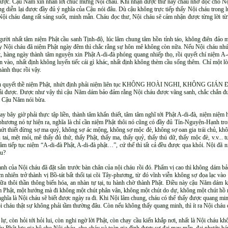
 được. Cậu Năm xin nhắn lời chúc mừng Nội cháu. Khi nhận được thư này cháu nhớ đọc cho Nộ
ông diễn lại được đầy đủ ý nghĩa của Cậu nói đâu. Dù cậu không trực tiếp thấy Nội cháu trong 
ội cháu đang rất sáng suốt, minh mẫn. Cháu đọc thư, Nội cháu sẽ cảm nhận được từng lời từng
gười nhất tâm niệm Phật cầu sanh Tịnh-độ, lúc lâm chung tâm hồn tỉnh táo, không điên đảo 
ay Nội cháu đã niệm Phật ngày đêm thì chắc rằng sự hôn mê không còn nữa. Nếu Nội cháu nhứt
t, hàng ngày thành tâm nguyện xin Phật A-di-đà phóng quang nhiếp thọ, rồi quyết chí niệm A-
n vào, nhất định không luyến tiếc cái gì khác, nhất định không thèm cầu sống thêm. Chỉ một 
hành thục rồi vậy.
 cháu quyết thề niệm Phật, nhứt định phải niệm liên tục KHÔNG HOÀI NGHI, KHÔNG GIÁ
hải được. Được như vậy thì cậu Năm dám bảo đảm rằng Nội cháu được vãng sanh, chắc chắn được
ải Cậu Năm nói bừa.
bây giờ phải thực tập liền, thành tâm khẩn thiết, tâm tâm nghĩ tới Phật A-di-đà, niệm niệm h
-phương nó tự hiện ra, nghĩa là chỉ cần niệm Phật thôi nó cũng có đầy đủ Tín-Nguyện-Hạnh t
hứt thiết đừng sợ ma quỷ, không sợ ác mộng, không sợ mộc đè, không sợ oan gia trái chủ, khôn
tai, mệt mỏi, mê thấy đủ thứ, thấy Phật, thấy ma, thấy quỷ, thấy thú dữ, thấy mộc đè, v.v... tu
tâm tiếp tục niệm “A-di-đà Phật, A-di-đà phật…”, cứ thế thì tất cả đều được qua khỏi. Nội đã 
áu?
h của Nội cháu đã đặt sẵn trước bàn chân của nội cháu rồi đó. Phẩm vị cao thì không dám b
m nhiên trở thành vị Bồ-tát bất thối tại cõi Tây-phương, từ đó vĩnh viễn không sợ đọa lạc vào
ữa thôi thần thông biến hóa, an nhàn tự tại, tu hành chờ thành Phật. Điều này cậu Năm dám 
 Phật, một hướng mà đi không một chút phân vân, không một chút do dự, không một chút hồ ngh
 nghĩa là Nội cháu sẽ biết được ngày ra đi. Khi Nội lâm chung, cháu có thể thấy được quang mi
 cháu thật sự không phải tầm thường đâu. Còn nếu không thấy quang minh, thì ít ra Nội cháu 
ự, còn hỏi tới hỏi lui, còn nghi ngờ lời Phật, còn chạy cầu kiến khắp nơi, nhất là Nội cháu kh