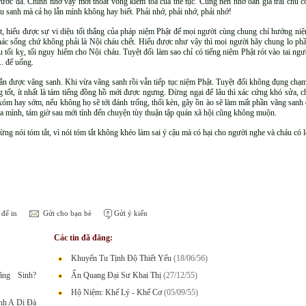
rước đã. Chính nhờ vậy mới thoát vòng kiềm toả của thế tục. Cũng nên nhớ oan gia trái chủ có 
u sanh mà cả họ lẫn mình không hay biết. Phải nhớ, phải nhớ, phải nhớ!
ật, hiểu được sự vi diệu tối thắng của pháp niệm Phật để mọi người cùng chung chí hướng niệ
i khác sống chứ không phải là Nội cháu chết. Hiểu được như vậy thì mọi người hãy chung lo p
ều tối kỵ, tối nguy hiểm cho Nội cháu. Tuyệt đối làm sao chỉ có tiếng niệm Phật rót vào tai n
.. để uống.
chắn được vãng sanh. Khi vừa vãng sanh rồi vẫn tiếp tục niệm Phật. Tuyệt đối không đụng chạ
àng tốt, ít nhất là tám tiếng đồng hồ mới được ngưng. Đừng ngại để lâu thì xác cứng khó sửa
m hay sớm, nếu không họ sẽ tới đánh trống, thổi kèn, gây ồn ào sẽ làm mất phần vãng sanh đó
ủa mình, tám giờ sau mới tính đến chuyện tùy thuận tập quán xã hội cũng không muộn.
ng nói tóm tắt, vì nói tóm tắt không khéo làm sai ý cậu mà có hại cho người nghe và cháu có l
để in
Gửi cho bạn bè
Gửi ý kiến
Các tin đã đăng:
Khuyến Tu Tịnh Độ Thiết Yếu
(18/06/56)
ng Sinh?
Ấn Quang Đại Sư Khai Thị
(27/12/55)
Hộ Niệm: Khế Lý - Khế Cơ
(05/09/55)
nh A Di Đà