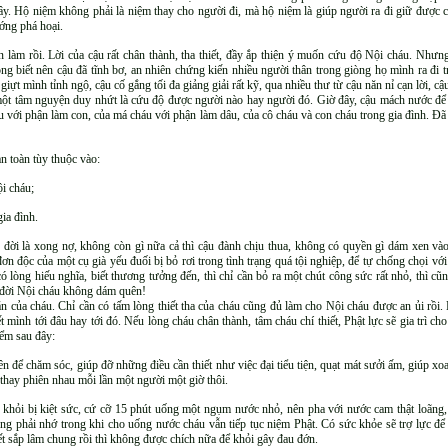
y. Hộ niệm không phải là niệm thay cho người đi, mà hộ niệm là giúp người ra đi giữ được 
ớng phá hoại.
ần làm rồi. Lời của cậu rất chân thành, tha thiết, đầy ắp thiện ý muốn cứu độ Nội cháu. Như
g biết nên cậu đã tĩnh bơ, an nhiên chứng kiến nhiều người thân trong giòng họ mình ra đi t
 giựt mình tỉnh ngộ, cậu cố gắng tối đa giảng giải rất kỹ, qua nhiều thư từ cậu năn nỉ cạn lời
 một tâm nguyện duy nhứt là cứu độ được người nào hay người đó. Giờ đây, cậu mách nước đ
háu với phận làm con, của má cháu với phận làm dâu, của cô cháu và con cháu trong gia đình. Đ
n toàn tùy thuộc vào:
i cháu;
gia đình.
c đời là xong nợ, không còn gì nữa cả thì cậu đành chịu thua, không có quyền gì dám xen và
n độc của một cụ già yếu đuối bị bỏ rơi trong tình trạng quá tội nghiệp, để tự chống chọi vớ
 có lòng hiếu nghĩa, biết thương tưởng đến, thì chỉ cần bỏ ra một chút công sức rất nhỏ, thì 
n đời Nội cháu không dám quên!
n của cháu. Chỉ cần có tấm lòng thiết tha của cháu cũng đủ làm cho Nội cháu được an ủi rồ
ết mình tới đâu hay tới đó. Nếu lòng cháu chân thành, tâm cháu chí thiết, Phật lực sẽ gia trì 
ểm sau đây:
 để chăm sóc, giúp đỡ những điều cần thiết như việc đại tiểu tiện, quạt mát sưởi ấm, giúp x
 thay phiên nhau mỗi lần một người một giờ thôi.
hỏi bị kiệt sức, cứ cỡ 15 phút uống một ngụm nước nhỏ, nên pha với nước cam thật loãng, 
ưng phải nhớ trong khi cho uống nước cháu vẫn tiếp tục niệm Phật. Có sức khỏe sẽ trợ lực để
ết sắp lâm chung rồi thì không được chích nữa để khỏi gây đau đớn.