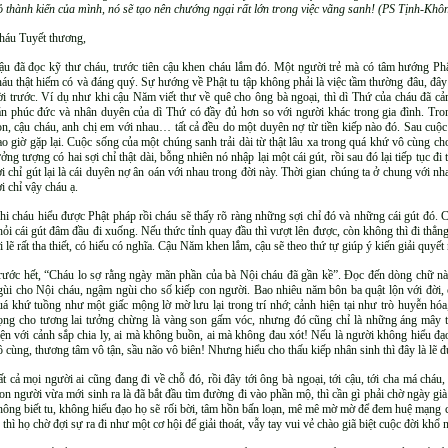
ỏ thành kiến của mình, nó sẽ tạo nên chướng ngại rất lớn trong việc vãng sanh! (PS Tịnh-Khô
háu Tuyết thương,
ậu đã đọc kỹ thư cháu, trước tiên cậu khen cháu lắm đó. Một người trẻ mà có tâm hướng Ph
háu thật hiếm có và đáng quý. Sự hướng về Phật tu tập không phải là việc tầm thường đâu, đây 
ời trước. Ví dụ như khi cậu Năm viết thư về quê cho ông bà ngoại, thì dì Thứ của cháu đã cả
ăn phúc đức và nhân duyên của dì Thứ có đầy đủ hơn so với người khác trong gia đình. Tron
on, cậu cháu, anh chị em với nhau… tất cả đều do một duyên nợ từ tiền kiếp nào đó. Sau cuộc
ao giờ gặp lại. Cuộc sống của một chúng sanh trải dài từ thật lâu xa trong quá khứ vô cùng ch
ưởng tượng có hai sợi chỉ thật dài, bỗng nhiên nó nhập lại một cái gút, rồi sau đó lại tiếp tục đ
ợi chỉ gút lại là cái duyên nợ ân oán với nhau trong đời này. Thời gian chúng ta ở chung với nh
ợi chỉ vậy cháu ạ.
hi cháu hiểu được Phật pháp rồi cháu sẽ thấy rõ ràng những sợi chỉ đó và những cái gút đó. Có 
hỏi cái gút đâm đầu đi xuống. Nếu thức tỉnh quay đầu thì vượt lên được, còn không thì đi thẳn
ời lẽ rất tha thiết, có hiếu có nghĩa. Cậu Năm khen lắm, cậu sẽ theo thứ tự giúp ý kiến giải quy
rước hết, “Cháu lo sợ rằng ngày mãn phần của bà Nội cháu đã gần kề”. Đọc đến dòng chữ 
gùi cho Nội cháu, ngậm ngùi cho số kiếp con người. Bao nhiêu năm bôn ba quật lộn với đời, c
uá khứ tuồng như một giấc mộng lờ mờ lưu lại trong trí nhớ; cảnh hiện tại như trò huyễn h
ọng cho tương lai tưởng chừng là vàng son gấm vóc, nhưng đó cũng chỉ là những áng mây t
iện với cảnh sắp chia ly, ai mà không buồn, ai mà không đau xót! Nếu là người không hiểu đ
ô cùng, thương tâm vô tận, sầu não vô biên! Nhưng hiểu cho thấu kiếp nhân sinh thì đây là lẽ 
ất cả mọi người ai cũng đang đi về chỗ đó, rồi đây tới ông bà ngoại, tới cậu, tới cha má cháu, 
on người vừa mới sinh ra là đã bắt đầu tìm đường đi vào phần mộ, thì cần gì phải chờ ngày g
hông biết tu, không hiểu đạo họ sẽ rối bời, tâm hồn bấn loạn, mê mê mờ mờ để đem huệ mạng c
u thì họ chờ đợi sự ra đi như một cơ hội để giải thoát, vẫy tay vui vẻ chào giã biệt cuộc đời khổ 