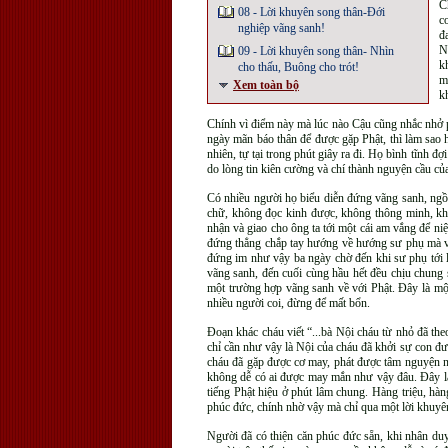
C
08 - Lời khuyên song thân-Đới
c
nghiệp vãng sanh!
đ
N
09 - Lời khuyên song thân- Nhìn
k
cho thấu, Buông cho trót!
m
Xem toàn bộ
k
Chính vì điểm này mà lúc nào Cậu cũng nhắc n
ngày mãn báo thân để được gặp Phật, thì làm sao h
nhiên, tự tại trong phút giây ra đi. Họ bình tĩnh đ
do lòng tin kiên cường và chí thành nguyện cầu của 
Có nhiều người họ biểu diễn đứng vãng sanh, ngồi
chữ, không đọc kinh được, không thông minh, kh
nhận và giao cho ông ta tới một cái am vắng để ni
đứng thẳng chắp tay hướng về hướng sư phụ mà vã
đứng im như vậy ba ngày chờ đến khi sư phụ tới l
vãng sanh, đến cuối cùng hầu hết đều chịu chung 
một trường hợp vãng sanh về với Phật. Đây là mộ
nhiều người coi, đừng để mất bổn.
Đoạn khác cháu viết “...bà Nội cháu từ nhỏ đã th
chỉ cần như vậy là Nội của cháu đã khởi sự con đ
cháu đã gặp được cơ may, phát được tâm nguyện ni
không dễ có ai được may mắn như vậy đâu. Đây là 
tiếng Phật hiệu ở phút lâm chung. Hàng triệu, hà
phúc đức, chính nhờ vậy mà chỉ qua một lời khuyê
Người đã có thiện căn phúc đức sẵn, khi nhân duy