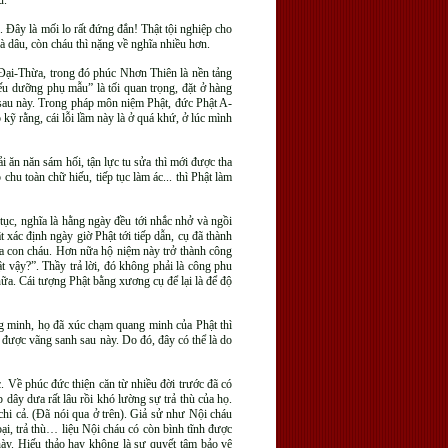
u.
 Đây là mối lo rất đứng đắn! Thật tội nghiệp cho
à dâu, còn cháu thì nặng về nghĩa nhiều hơn.
Đại-Thừa, trong đó phúc Nhơn Thiên là nền tảng
ếu dưỡng phụ mẫu” là tối quan trọng, đặt ở hàng
c sau này. Trong pháp môn niệm Phật, đức Phật A-
kỹ rằng, cái lỗi lầm này là ở quá khứ, ở lúc mình
 ăn năn sám hối, tận lực tu sửa thì mới được tha
u toàn chữ hiếu, tiếp tục làm ác... thì Phật làm
tục, nghĩa là hằng ngày đều tới nhắc nhở và ngồi
xác định ngày giờ Phật tới tiếp dẫn, cụ đã thành
ủa con cháu. Hơn nữa hộ niệm này trở thành công
vậy?”. Thầy trả lời, đó không phải là công phu
nữa. Cái tượng Phật bằng xương cụ để lại là để độ
ang minh, họ đã xúc chạm quang minh của Phật thì
ể được vãng sanh sau này. Do đó, đây có thể là do
. Về phúc đức thiện căn từ nhiều đời trước đã có
dây dưa rất lâu rồi khó lường sự trả thù của họ.
chi cả. (Đã nói qua ở trên). Giả sử như Nội cháu
ại, trả thù… liệu Nội cháu có còn bình tĩnh được
ày. Hiếu thảo hay không là sự quyết tâm bảo vệ