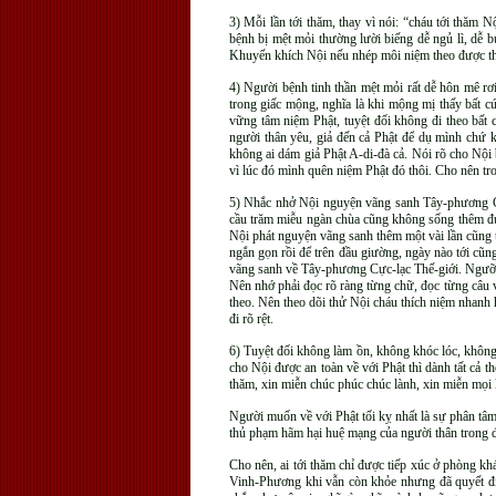
3) Mỗi lần tới thăm, thay vì nói: “cháu tới thăm
bệnh bị mệt mỏi thường lười biếng dễ ngủ lì, dễ 
Khuyến khích Nội nếu nhép môi niệm theo được thì t
4) Người bệnh tinh thần mệt mỏi rất dễ hôn mê rơ
trong giấc mộng, nghĩa là khi mộng mị thấy bất c
vững tâm niệm Phật, tuyệt đối không đi theo bất 
người thân yêu, giả đến cả Phật để dụ mình chứ k
không ai dám giả Phật A-di-đà cả. Nói rõ cho Nội 
vì lúc đó mình quên niệm Phật đó thôi. Cho nên tr
5) Nhắc nhở Nội nguyện vãng sanh Tây-phương Cự
cầu trăm miễu ngàn chùa cũng không sống thêm đư
Nội phát nguyện vãng sanh thêm một vài lần cũng t
ngắn gọn rồi để trên đầu giường, ngày nào tới cũ
vãng sanh về Tây-phương Cực-lạc Thế-giới. Ngưỡng
Nên nhớ phải đọc rõ ràng từng chữ, đọc từng câu 
theo. Nên theo dõi thử Nội cháu thích niệm nhanh
đi rõ rệt.
6) Tuyệt đối không làm ồn, không khóc lóc, không
cho Nội được an toàn về với Phật thì dành tất cả 
thăm, xin miễn chúc phúc chúc lành, xin miễn mọi
Người muốn về với Phật tối kỵ nhất là sự phân tâm
thủ phạm hãm hại huệ mạng của người thân trong đị
Cho nên, ai tới thăm chỉ được tiếp xúc ở phòng kh
Vinh-Phương khi vẫn còn khỏe nhưng đã quyết định