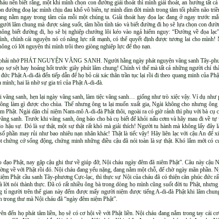
háu nên biết rằng, một khi mình chọn con đường giải thoát thì mình giải thoát, an hưởng tất c
on đường đoạ lạc mình chịu đau khổ vô biên, tự mình dìm đời mình trong tăm tối phiền não tr
ang nằm ngay trong tâm của mỗi một chúng ta. Giải thoát hay đọa lạc đang ở ngay trước mắt
gười lâm chung mà được sáng suốt, tâm hồn tỉnh táo và biết đường đi họ sẽ lựa chọn con đư
hông biết đường đi, họ sẽ bị nghiệp chướng lôi kéo vào ngả hiểm nguy: “Đường về đọa lạc
ình, chính cái nguyện nó có năng lực rất mạnh, có thể quyết định được tương lai cho mình!
hông có lời nguyện thì mình trôi theo giòng nghiệp lực để thọ nạn.
hở phải nhớ PHÁT NGUYỆN VÃNG SANH. Người hằng ngày phát nguyện vãng sanh Tây-phương 
ọ sợ sệt hay hoảng hốt trước giây phút lâm chung! Chính vì thế mà tất cả những người chí thà
ợi đức Phật A-di-đà đến tiếp dẫn để họ bỏ cái xác thân trần tục lại rồi đi theo quang minh của P
mình; hai là nhờ sự gia trì của Phật A-di-đà.
 vãng sanh, hẹn lại ngày vãng sanh, làm tiệc vãng sanh… giống như trò xiệc vậy. Ví dụ như
ông làm gì được cho chùa. Thế nhưng ông ta lại muốn xuất gia, Ngài không cho nhưng ông 
ệm Phật. Ngài dặn chỉ niệm Nam-mô A-di-đà Phật thôi, ngoài ra có giờ rảnh thì phụ với bà cụ c
ng sanh. Trước khi vãng sanh, ông báo cho bà cụ biết để khỏi nấu cơm và hãy mau đi về tự 
o hậu sự. Đó là sự thật, một sự thật rất khó mà giải thích! Người tu hành mà không lấy đâ
số phần may rủi như bao nhiêu nạn nhân khác! Thật là tiếc vậy! Hãy liên lạc với cậu An để 
t chứng cớ sống động, chứng minh những điều cậu đã nói toàn là sự thật. Khó lắm mới có cu
eo đạo Phật, nay gặp cậu ghi thư về giúp đỡ, Nội cháu ngày đêm đã niêm Phật”. Câu này cậu 
ường về với Phật rồi đó. Nội cháu đang yếu nặng, đang nằm một chỗ, để chờ ngày mãn phần. N
ệm Phật cầu sanh Tây-phương Cực-lạc, thì thực sự Nội của cháu đã có thiện căn phúc đức rất 
lời nói thành thực. Đã có rất nhiều ông bà trong dòng họ mình cũng suốt đời tu Phật, nhưn
ng tỉ người trên thế gian này đếm được mấy người niệm được tiếng A-di-đà Phật khi lâm chun
n trong thư mà Nội cháu đã “ngày đêm niệm Phật”.
ên đến họ phát tâm liền, họ sẽ có cơ hội về với Phật liền. Nội cháu đang nắm trong tay cái 