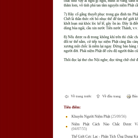
chắc như vậy ai nghĩ gì nghĩ, mình lo vãng sanh t
thăm lom, vô tình phá tan tâm nguyện niệm Phật cầ
7) Hãy cố gắng thuyết phục trong gia đình tin Ph
Chết là thần thức rời bỏ nhục thể để tìm thế giớ
khởi loạn mà khóc lóc kể lể, gây ồn ào. Đây là đi
dùng bùa ngải, cầu xin nước Tiên nước Thánh, v.v.
8) Nếu được ra đi trong không khí trên thì chắc 
đổi tư thế nằm, cứ tiếp tục niệm Phật càng lâu c
xương một chốc là mềm lại ngay. Đừng báo hàng xó
người đời. Phải niệm Phật để cứu độ người thân c
Thôi đọc lại thư cho Nội nghe, đọc từng chữ chứ đừ
Về trang trước
Về đầu trang
Bản 
Tiêu điểm:
Khuyên Người Niệm Phật
(25/09/56)
Niệm Phật Cách Nào Chắc Được Vã
(04/07/55)
Thế Giới Cực Lạc - Phân Tích Ứng Dụng Ki