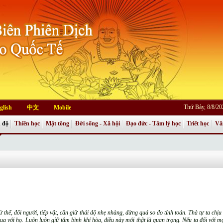
Thứ Bảy, 8/8/2
glish
中文
Mobile
 độ
Thiền học
Mật tông
Đời sống - Xã hội
Đạo đức - Tâm lý học
Triết học
Vă
ử thế, đối người, tiếp vật, cần giữ thái độ nhẹ nhàng, đừng quá so đo tính toán. Thà tự ta chịu 
hua với họ. Luôn luôn giữ tâm bình khí hòa, điều này mới thật là quan trọng. Nếu ta đối với m