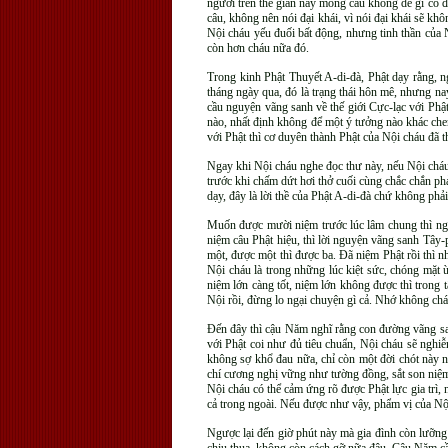
người trên thế gian này mong cầu không dễ gì có
câu, không nên nói đại khái, vì nói đại khái sẽ kh
Nội cháu yếu đuối bất động, nhưng tinh thần của N
còn hơn cháu nữa đó.
Trong kinh Phật Thuyết A-di-đà, Phật dạy rằng, n
tháng ngày qua, đó là trạng thái hôn mê, nhưng n
cầu nguyện vãng sanh về thế giới Cực-lạc với Phậ
nào, nhất định không để một ý tưởng nào khác che
với Phật thì cơ duyên thành Phật của Nội cháu đã t
Ngay khi Nội cháu nghe đọc thư này, nếu Nội
trước khi chấm dứt hơi thở cuối cùng chắc chắn p
dạy, đây là lời thề của Phật A-di-đà chứ không ph
Muốn được mười niệm trước lúc lâm chung thì ngay 
niệm câu Phật hiệu, thì lời nguyện vãng sanh Tây
một, được một thì được ba. Đã niệm Phật rồi thì n
Nội cháu là trong những lúc kiệt sức, chóng mặt ù 
niệm lớn càng tốt, niệm lớn không được thì trong 
Nội rồi, đừng lo ngại chuyện gì cả. Nhớ không ch
Đến đây thì cậu Năm nghĩ rằng con đường vãng san
với Phật coi như đủ tiêu chuẩn, Nội cháu sẽ nghiễ
không sợ khổ đau nữa, chỉ còn một đời chót này n
chí cương nghị vững như tường đồng, sắt son niệm
Nội cháu có thể cảm ứng rõ được Phật lực gia trì,
cả trong ngoài. Nếu được như vậy, phẩm vị của Nội
Ngược lại đến giờ phút này mà gia đình còn lưỡng l