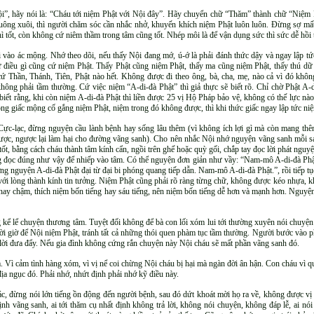
 Nội”, hãy nói là: “Cháu tới niệm Phật với Nội đây”. Hãy chuyển chữ “Thăm” thành chữ “Niệm
buông xuôi, thì người chăm sóc cần nhắc nhở, khuyến khích niệm Phật luôn luôn. Đừng sợ mất 
ốt, còn không cứ niêm thầm trong tâm cũng tốt. Nhép môi là để vận dụng sức thì sức dễ hồi tỉn
i vào ác mộng. Nhớ theo dõi, nếu thấy Nội đang mớ, ú-ớ là phải đánh thức dậy và ngay lập t
ứ điều gì cũng cứ niệm Phật. Thấy Phật cũng niệm Phật, thấy ma cũng niệm Phật, thấy thú dữ
cứ Thần, Thánh, Tiên, Phật nào hết. Không được đi theo ông, bà, cha, mẹ, nào cả vì đó không
hông phải tầm thường. Cứ việc niệm “A-di-đà Phật” thì giả thực sẽ biết rõ. Chỉ chờ Phật A-d
biết rằng, khi còn niệm A-di-đà Phật thì liền được 25 vị Hộ Pháp bảo vệ, không có thế lực n
ong giấc mộng cố gắng niệm Phật, niệm trong đó không được, thì khi thức giấc ngay lập tức ni
c-lạc, đừng nguyện cầu lành bệnh hay sống lâu thêm (vì không ích lợi gì mà còn mang thê
ợc, ngược lại làm hại cho đường vãng sanh). Cho nên nhắc Nội nhớ nguyện vãng sanh mỗi sán
ốt, bằng cách cháu thành tâm kính cẩn, ngồi trên ghế hoặc quỳ gối, chắp tay đọc lời phát nguy
ng đọc đúng như vậy để nhiếp vào tâm. Có thể nguyện đơn giản như vầy: “Nam-mô A-di-đà Phậ
 nguyện A-di-đà Phật đại từ đại bi phóng quang tiếp dẫn. Nam-mô A-di-đà Phật.”, rồi tiếp tụ
với lòng thành kính tin tưởng. Niệm Phật cũng phải rõ ràng từng chữ, không được kéo nhựa,
 hay chậm, thích niệm bốn tiếng hay sáu tiếng, nên niệm bốn tiếng dễ hơn và mạnh hơn. Nguyệ
 kể lể chuyện thương tâm. Tuyệt đối không để bà con lối xóm lui tới thường xuyên nói chuyện
thời giờ để Nội niệm Phật, tránh tất cả những thói quen phàm tục tầm thường. Người bước vào 
 lời đưa đẩy. Nếu gia đình không cứng rắn chuyện này Nội cháu sẽ mất phần vãng sanh đó.
. Vì cảm tình hàng xóm, vì vị nể coi chừng Nội cháu bị hại mà ngàn đời ân hận. Con cháu vì qu
a ngục đó. Phải nhớ, nhứt định phải nhớ kỹ điều này.
ác, đừng nói lớn tiếng ồn động đến người bệnh, sau đó dứt khoát mời họ ra về, không được vị
 vãng sanh, ai tới thăm cụ nhất định không trả lời, không nói chuyện, không đáp lễ, ai nói 