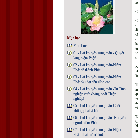
b
C
C
c
đ
c
Mục lục
c
b
Mục Lục
t
01 - Lời khuyên song thân - Quyết
s
s
lòng niệm Phật!
02 - Lời khuyên song thân-Niệm
K
Phật để thành Phật!
k
l
03 - Lời khuyên song thân-Niệm
Phật cầu đạt đến đỉnh cao!
T
04 - Lời khuyên song thân -Tu Tịnh
n
nghiệp chứ không phải Thiện
q
nghiệp!
v
d
05 - Lời khuyên song thân-Chết
v
không phải là hết!
T
06 - Lời khuyên song thân -Khuyên
C
người niệm Phật!
k
07 - Lời khuyên song thân-Niệm
t
Phật: khai mở trí huệ!