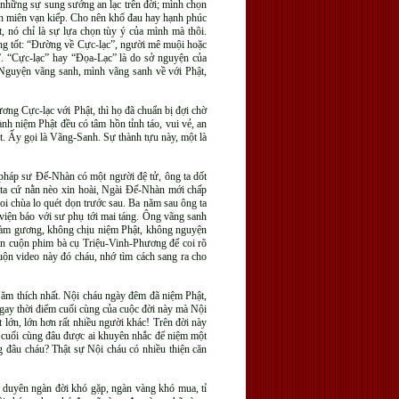
ả những sự sung sướng an lạc trên đời; mình chọn
iền miên vạn kiếp. Cho nên khổ đau hay hạnh phúc
, nó chỉ là sự lựa chọn tùy ý của mình mà thôi.
ờng tốt: “Đường về Cực-lạc”, người mê muội hoặc
”. “Cực-lạc” hay “Đọa-Lạc” là do sở nguyện của
 Nguyện vãng sanh, mình vãng sanh về với Phật,
Cực-lạc với Phật, thì họ đã chuẩn bị đợi chờ
nh niệm Phật đều có tâm hồn tỉnh táo, vui vẻ, an
hật. Ấy gọi là Vãng-Sanh. Sự thành tựu này, một là
 pháp sư Đế-Nhàn có một người đệ tử, ông ta dốt
ta cứ nằn nèo xin hoài, Ngài Đế-Nhàn mới chấp
oi chùa lo quét dọn trước sau. Ba năm sau ông ta
viện báo với sư phụ tới mai táng. Ông vãng sanh
y làm gương, không chịu niệm Phật, không nguyện
xin cuộn phim bà cụ Triệu-Vinh-Phương để coi rõ
ộn video này đó cháu, nhớ tìm cách sang ra cho
Năm thích nhất. Nội cháu ngày đêm đã niệm Phật,
gay thời điểm cuối cùng của cuộc đời này mà Nội
lớn, lớn hơn rất nhiều người khác! Trên đời này
g cuối cùng đâu được ai khuyên nhắc để niệm một
g đâu cháu? Thật sự Nội cháu có nhiều thiện căn
cơ duyên ngàn đời khó gặp, ngàn vàng khó mua, tỉ