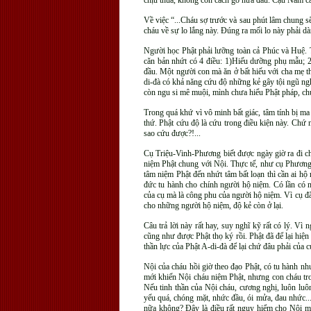
chịu thua, không còn cách gỡ nữa đâu. Cậu Năm cầ
Về việc “...Cháu sợ trước và sau phút lâm chung s
cháu về sự lo lắng này. Đúng ra mối lo này phải d
Người học Phật phải lưỡng toàn cả Phúc và Huệ. 
căn bản nhứt có 4 điều: 1)Hiếu dưỡng phụ mẫu; 2)
đầu. Một người con mà ăn ở bất hiếu với cha mẹ t
di-đà có khả năng cứu độ những kẻ gây tội ngũ nghị
còn ngu si mê muội, mình chưa hiểu Phật pháp, chưa
Trong quá khứ vì vô minh bất giác, tâm tính bị ma
thứ. Phật cứu độ là cứu trong điều kiện này. Chứ 
sao cứu được?!...
Cụ Triệu-Vinh-Phương biết được ngày giờ ra đi ch
niệm Phật chung với Nội. Thực tế, như cụ Phương 
tâm niệm Phật đến nhứt tâm bất loạn thì cần ai h
đức tu hành cho chính người hộ niệm. Có lần có 
của cụ mà là công phu của người hộ niệm. Vì cụ đã 
cho những người hộ niệm, độ kẻ còn ở lại.
Câu trả lời này rất hay, suy nghĩ kỹ rất có lý. 
cũng như được Phật thọ ký rồi. Phật đã để lại hiệ
thần lực của Phật A-di-đà để lại chứ đâu phải của 
Nội của cháu hồi giờ theo đạo Phật, có tu hành n
mới khiến Nội cháu niệm Phật, nhưng con cháu tron
Nếu tinh thần của Nội cháu, cương nghị, luôn luôn
yếu quá, chóng mặt, nhức đầu, ói mửa, đau nhức...
nữa không? Đây là điều rất nguy hiểm cho Nội mà