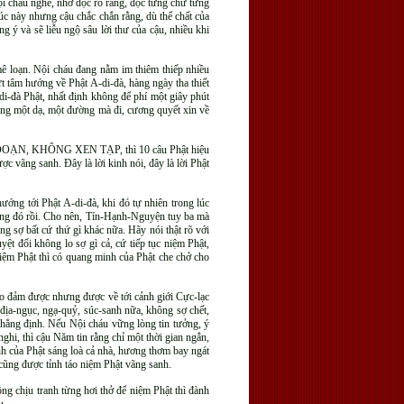
i cháu nghe, nhớ đọc rõ ràng, đọc từng chữ từng
lúc này nhưng cậu chắc chắn rằng, dù thể chất của
 ý và sẽ liễu ngộ sâu lời thư của cậu, nhiều khi
mê loạn. Nội cháu đang nằm im thiêm thiếp nhiều
 tâm hướng về Phật A-di-đà, hàng ngày tha thiết
di-đà Phật, nhất định không để phí một giây phút
lòng một dạ, một đường mà đi, cương quyết xin về
N ĐOẠN, KHÔNG XEN TẠP, thì 10 câu Phật hiệu
 vãng sanh. Đây là lời kinh nói, đây là lời Phật
ướng tới Phật A-di-đà, khi đó tự nhiên trong lúc
rong đó rồi. Cho nên, Tín-Hạnh-Nguyện tuy ba mà
g sợ bất cứ thứ gì khác nữa. Hãy nói thật rõ với
yệt đối không lo sợ gì cả, cứ tiếp tục niệm Phật,
niệm Phật thì có quang minh của Phật che chở cho
ảo đảm được nhưng được về tới cảnh giới Cực-lạc
 địa-ngục, ngạ-quỷ, súc-sanh nữa, không sợ chết,
khẳng định. Nếu Nội cháu vững lòng tin tưởng, ý
i, thì cậu Năm tin rằng chỉ một thời gian ngắn,
nh của Phật sáng loà cả nhà, hương thơm bay ngát
cũng được tỉnh táo niệm Phật vãng sanh.
ông chịu tranh từng hơi thở để niệm Phật thì đành