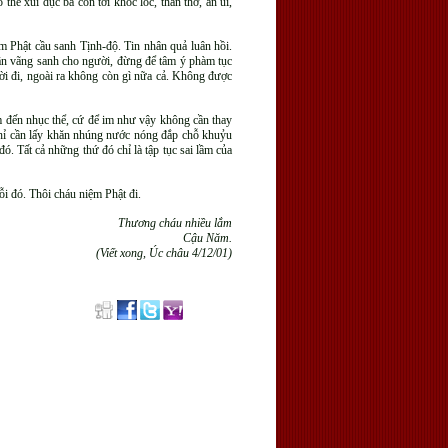
thể xúi dục bà con tới khóc lóc, than thở, an ủi,
m Phật cầu sanh Tịnh-độ. Tin nhân quả luân hồi.
hần vãng sanh cho người, đừng để tâm ý phàm tục
gười đi, ngoài ra không còn gì nữa cả. Không được
m đến nhục thể, cứ để im như vậy không cần thay
, chỉ cần lấy khăn nhúng nước nóng đắp chỗ khuỷu
. Tất cả những thứ đó chỉ là tập tục sai lầm của
ỗi đó. Thôi cháu niệm Phật đi.
Thương cháu nhiều lắm
Cậu Năm.
(Viết xong, Úc châu 4/12/01)