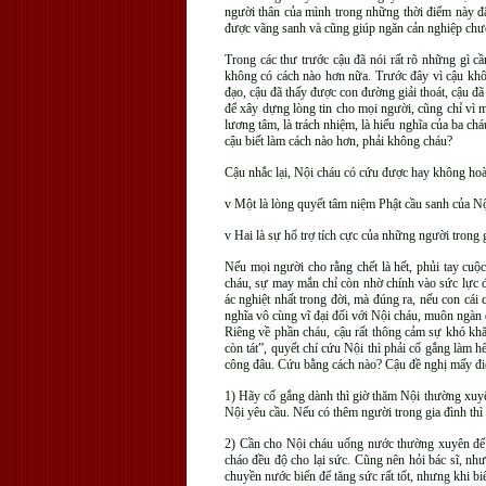
người thân của mình trong những thời điểm này đâ
được vãng sanh và cũng giúp ngăn cản nghiệp chư
Trong các thư trước cậu đã nói rất rõ những gì c
không có cách nào hơn nữa. Trước đây vì cậu khôn
đạo, cậu đã thấy được con đường giải thoát, cậu đã
để xây dựng lòng tin cho mọi người, cũng chỉ vì
lương tâm, là trách nhiệm, là hiếu nghĩa của ba c
cậu biết làm cách nào hơn, phải không cháu?
Cậu nhắc lại, Nội cháu có cứu được hay không hoà
v Một là lòng quyết tâm niệm Phật cầu sanh của Nộ
v Hai là sự hổ trợ tích cực của những người trong 
Nếu mọi người cho rằng chết là hết, phủi tay cuộ
cháu, sự may mắn chỉ còn nhờ chính vào sức lực đơ
ác nghiệt nhất trong đời, mà đúng ra, nếu con cái
nghĩa vô cùng vĩ đại đối với Nội cháu, muôn ngà
Riêng về phần cháu, cậu rất thông cảm sự khó khă
còn tát”, quyết chí cứu Nội thì phải cố gắng làm h
công đâu. Cứu bằng cách nào? Cậu đề nghị mấy đi
1) Hãy cố gắng dành thì giờ thăm Nội thường xuyên
Nội yêu cầu. Nếu có thêm người trong gia đình thì
2) Cần cho Nội cháu uống nước thường xuyên để k
cháo đều độ cho lại sức. Cũng nên hỏi bác sĩ, nh
chuyền nước biển để tăng sức rất tốt, nhưng khi bi