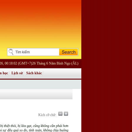
026, 00:18:02 (GMT+7)26 Tháng 6 Năm Bính Ngọ (ÂL)
n học
Lịch sử
Sách khác
Kích cỡ chữ:
bị thiệt thòi, bị lừa gạt, cũng không cần phải hơn
ọi sự đều quá so đo, tính toán, không chịu buông